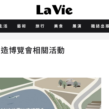
生活
藝術
旅行
美食
展演
雜誌出
社造博覽會相關活動