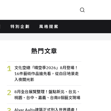
版
特別企劃
風格提案
熱門文章
1
文化空總「晴空季2026」8月登場！
16件藝術作品搶先看，從白日地景走
入夜間光影
2
8月全台展覽整理！盤點新北、台北、
桃園、台中、嘉義、台南8個藝文現場
3
Alvar Aalto建築正式列入世界遺產！