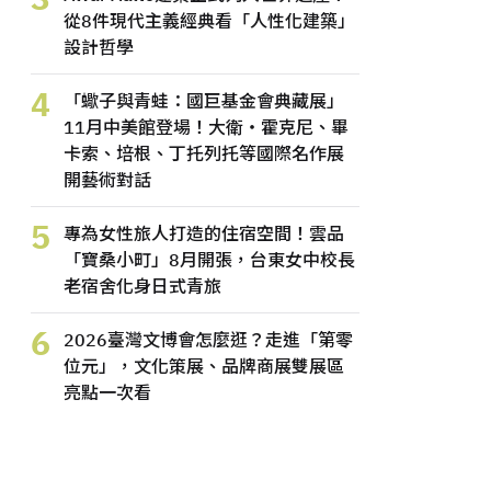
從8件現代主義經典看「人性化建築」
設計哲學
4
「蠍子與青蛙：國巨基金會典藏展」
11月中美館登場！大衛・霍克尼、畢
卡索、培根、丁托列托等國際名作展
開藝術對話
5
專為女性旅人打造的住宿空間！雲品
「寶桑小町」8月開張，台東女中校長
老宿舍化身日式青旅
6
2026臺灣文博會怎麼逛？走進「第零
位元」，文化策展、品牌商展雙展區
亮點一次看