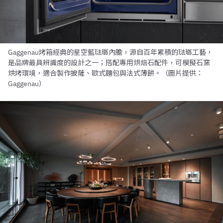
Gaggenau烤箱經典的星空藍琺瑯內膽，源自百年累積的琺瑯工藝，
是品牌最具辨識度的設計之一；搭配專用烘焙石配件，可模擬石窯
烘烤環境，適合製作披薩、歐式麵包與法式薄餅。（圖片提供：
Gaggenau）