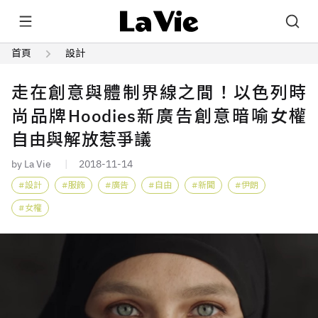
首頁
設計
走在創意與體制界線之間！以色列時
尚品牌Hoodies新廣告創意暗喻女權
自由與解放惹爭議
by La Vie
2018-11-14
設計
服飾
廣告
自由
新聞
伊朗
女權