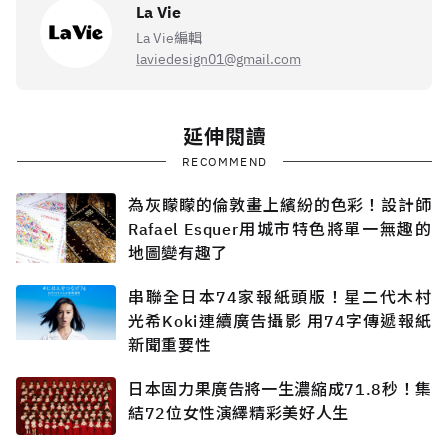
La Vie
La Vie編輯
laviedesign01@gmail.com
延伸閱讀
RECOMMEND
為灰矇矇的倫敦畫上繽紛的色彩！設計師
Rafael Esquer用城市特色將單一無趣的
地圖變有趣了
串聯全日本74家報紙頭版！星二代木村
光希Koki連續廣告攝影 用74字傳遞報紙
新聞重要性
日本固力果廣告將一生濃縮成71.8秒！集
結72位女性演繹精彩美好人生