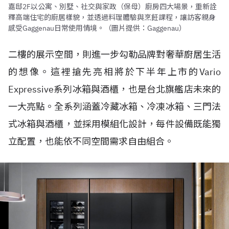
嘉邸2F以公寓、別墅、社交與家政（保母）廚房四大場景，重新詮
釋高端住宅的廚居樣貌，並透過料理體驗與烹飪課程，讓訪客親身
感受Gaggenau日常使用情境。（圖片提供：Gaggenau）
二樓的展示空間，則進一步勾勒品牌對奢華廚居生活
的想像。這裡搶先亮相將於下半年上市的Vario
Expressive系列冰箱與酒櫃，也是台北旗艦店未來的
一大亮點。全系列涵蓋冷藏冰箱、冷凍冰箱、三門法
式冰箱與酒櫃，並採用模組化設計，每件設備既能獨
立配置，也能依不同空間需求自由組合。