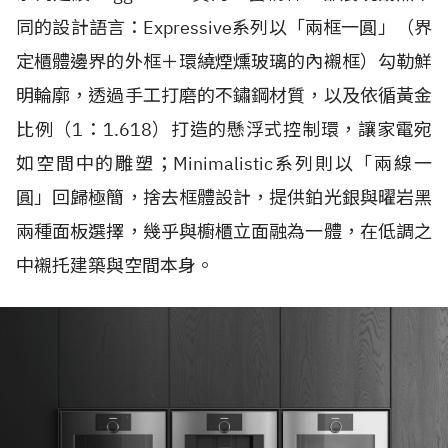
同的設計語言：Expressive系列以「兩框一圓」（界
定櫃體邊界的外框＋環繞煙燻玻璃的內襯框）勾勒鮮
明輪廓，透過手工打磨的不鏽鋼材質，以及依循黃金
比例（1：1.618）打造的懸浮式控制環，讓家電宛
如空間中的雕塑；Minimalistic系列則以「兩線一
圓」回歸極簡，捨去框體設計，提供鉑光銀與曜岩黑
兩種面板選擇，幾乎與櫥櫃立面融為一體，在低調之
中襯托建築與空間本身。