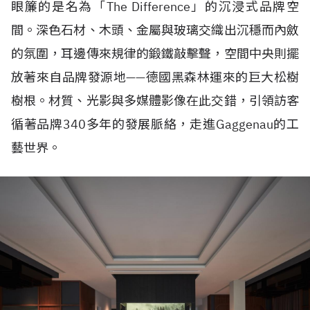
眼簾的是名為「The Difference」的沉浸式品牌空
間。深色石材、木頭、金屬與玻璃交織出沉穩而內斂
的氛圍，耳邊傳來規律的鍛鐵敲擊聲，空間中央則擺
放著來自品牌發源地——德國黑森林運來的巨大松樹
樹根。材質、光影與多媒體影像在此交錯，引領訪客
循著品牌340多年的發展脈絡，走進Gaggenau的工
藝世界。