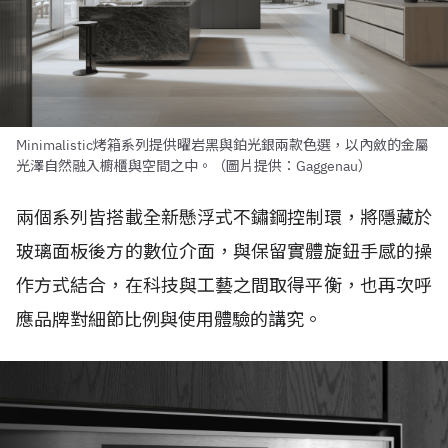
Minimalistic烤箱系列提供曜岩黑與鉑光銀兩款色選，以內斂的金屬
光澤自然融入櫥櫃與空間之中。（圖片提供：Gaggenau）
兩個系列皆搭載全新懸浮式不鏽鋼控制環，將隱藏於
玻璃面板後方的數位介面，與保留實體旋鈕手感的操
作方式結合，在科技與工藝之間取得平衡，也再次呼
應品牌對細節比例與使用體驗的講究。