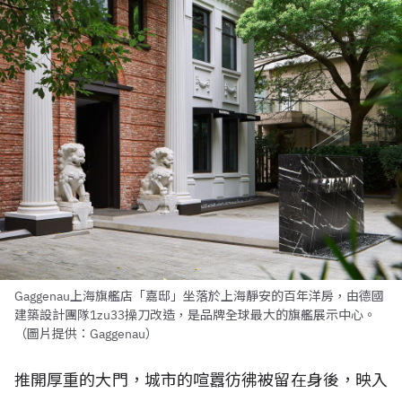
Gaggenau上海旗艦店「嘉邸」坐落於上海靜安的百年洋房，由德國
建築設計團隊1zu33操刀改造，是品牌全球最大的旗艦展示中心。
（圖片提供：Gaggenau）
推開厚重的大門，城市的喧囂彷彿被留在身後，映入