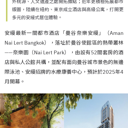
外桃源、人文遺產之處開拓據點；近年更積極拓展都市
版圖，陸續在紐約、東京成立酒店與高級公寓，打開更
多元的安縵式居住體驗。
安縵最新一間都市酒店「曼谷奈樂安縵」（
Aman
Nai Lert Bangkok
），落址於曼谷使館區的熱帶叢林
——
奈樂園（
Nai Lert Park
），由設有
52
間套房的酒
店與私人公館共構，並配有面向曼谷城市景色的無邊
際泳池、安縵招牌的水療康養中心，預計於
2025
年
4
月開幕。