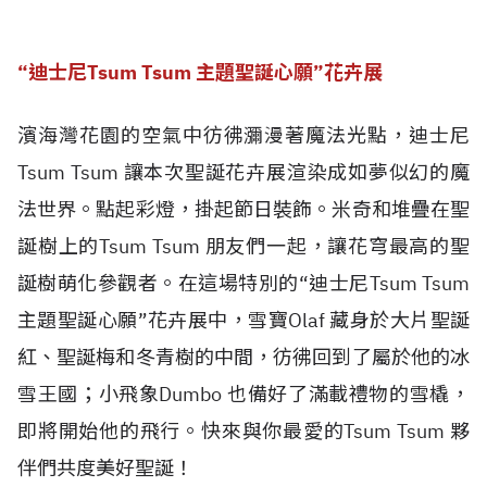
“迪士尼Tsum Tsum 主題聖誕心願”花卉展
濱海灣花園的空氣中彷彿瀰漫著魔法光點，迪士尼
Tsum Tsum 讓本次聖誕花卉展渲染成如夢似幻的魔
法世界。點起彩燈，掛起節日裝飾。米奇和堆疊在聖
誕樹上的Tsum Tsum 朋友們一起，讓花穹最高的聖
誕樹萌化參觀者。在這場特別的“迪士尼Tsum Tsum
主題聖誕心願”花卉展中，雪寶Olaf 藏身於大片聖誕
紅、聖誕梅和冬青樹的中間，彷彿回到了屬於他的冰
雪王國；小飛象Dumbo 也備好了滿載禮物的雪橇，
即將開始他的飛行。快來與你最愛的Tsum Tsum 夥
伴們共度美好聖誕！