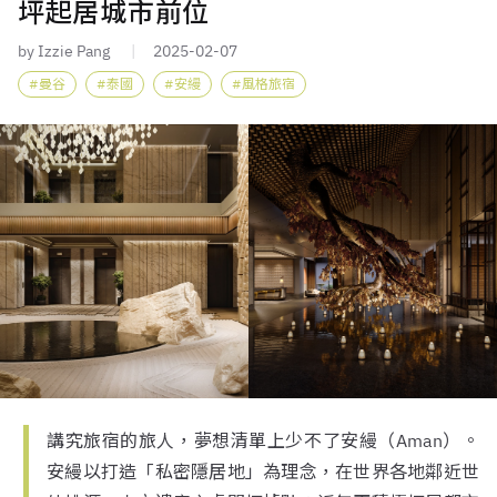
坪起居城市前位
by Izzie Pang
2025-02-07
曼谷
泰國
安縵
風格旅宿
講究旅宿的旅人，夢想清單上少不了安縵（Aman）。
安縵以打造「私密隱居地」為理念，在世界各地鄰近世