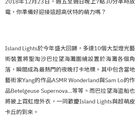
2018年12月23日，週五至週日晚上7點30分準時放
電，你準備好迎接這超高伏特的萌力嗎？
Island Lights於今年盛大回歸，多達10個大型燈光藝
術裝置將聖淘沙巴拉望海灘圍繞設置於海灘各個角
落，瞬間成為最熱門的夜晚打卡地標。其中包含當地
藝術家Yang的作品ASMR Wonderland與Sam Lo的作
品Betelgeuse Supernova…等等。而巴拉望海盜船也
將披上霓虹燈外衣，一同歡慶Island Lights與超萌皮
卡丘的到來。