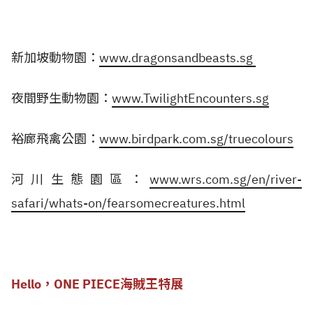
新加坡動物園：
www.dragonsandbeasts.sg
夜間野生動物園：
www.TwilightEncounters.sg
裕廊飛禽公園：
www.birdpark.com.sg/truecolours
河川生態園區：
www.wrs.com.sg/en/river-
safari/whats-on/fearsomecreatures.html
Hello，ONE PIECE海賊王特展