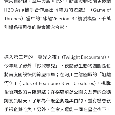
竟來自蜥蜴、犀牛與貘。此外，新加坡動物園更邀請
HBO Asia攜手合作展出《權力的遊戲》（Game of
Thrones）當中的“冰龍Viserion”3D複製模型，千萬
別錯過這難得的機會留念合影。
邁入第三年的「暮光之夜」(Twilight Encounters)，
今年除了野外「妙探尋兇」，夜間野生動物園園區也
將首度開設快閃節慶市集；在河川生態園區的「逃離
河流」(Tales of Fearsome River Creatures)，挑戰
驚險刺激的冒險遊戲；在裕廊飛禽公園與友善的企鵝
飼養員聊天，了解為什麼企鵝是黑白的，並有機會親
手餵企鵝吃魚！另外，全家人還能一同在星空夜下，