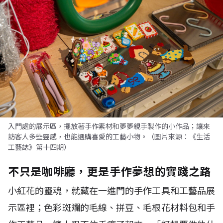
入門處的展示區，擺放著手作素材和夢夢親手製作的小作品；讓來
訪客人多些靈感，也能選購喜愛的工藝小物。（圖片來源：《生活
工藝誌》第十四期）
不只是咖啡廳，更是手作夢想的實踐之路
小紅花的靈魂，就藏在一進門的手作工具和工藝品展
示區裡；色彩斑斕的毛線、拼豆、毛根花材料包和手