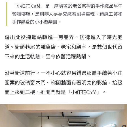
「小紅花 Café」是一座隱匿於老公寓裡的手作織品早午
餐咖啡廳，是創辦人夢夢交織著劇場靈魂、鉤織工藝和
手作熱愛的小小遊樂園。
踏出北投捷運站轉進一旁巷弄，彷彿進入了時光隧
道。街頭巷尾的雜貨店、老宅和廟宇，是數個世代留
下來的生活軌跡，至今依舊活躍熱鬧。
沿著街道前行，一不小心就容易錯過那扇手繪著小花
圖案的玻璃窗木門。梯間牆面有著明亮的彩繪，拾級
而上來到二樓，推開門就是「小紅花Café」。