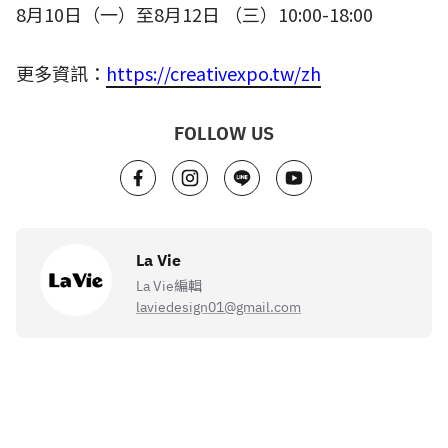
8
月
10
日（一）至
8
月
12
日 （三）
10:00-18:00
更多資訊：
https://creativexpo.tw/zh
FOLLOW US
La Vie
La Vie編輯
laviedesign01@gmail.com