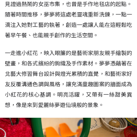
見證過熱鬧的女巫市集，也曾是手作地毯店的起點。
隨著時間推移，夢夢將這處老靈魂重新洗鍊，一點一
滴注入她對工藝的執著，創造一處讓人能在這輕鬆吃
著早午餐、也能親手創作的生活空間。
一走進小紅花，映入眼簾的是藝術家朋友親手繪製的
壁畫，和各式繽紛的鉤織及手作素材。夢夢憑藉著在
北藝大修習舞台設計與燈光累積的直覺，和藝術家好
友反覆溝通色調與風格，讓充滿童趣圖案的牆面成為
小紅花的核心基調。明亮活躍，又帶有一絲甜美異
想，像是來到愛麗絲夢遊仙境般的景象。