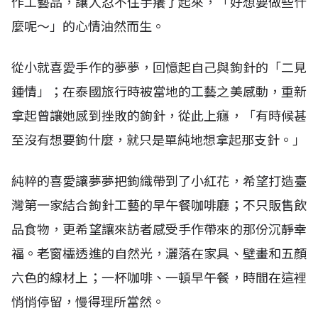
作工藝品，讓人忍不住手癢了起來，「好想要做些什
麼呢～」的心情油然而生。
從小就喜愛手作的夢夢，回憶起自己與鉤針的「二見
鍾情」；在泰國旅行時被當地的工藝之美感動，重新
拿起曾讓她感到挫敗的鉤針，從此上癮，「有時候甚
至沒有想要鉤什麼，就只是單純地想拿起那支針。」
純粹的喜愛讓夢夢把鉤織帶到了小紅花，希望打造臺
灣第一家結合鉤針工藝的早午餐咖啡廳；不只販售飲
品食物，更希望讓來訪者感受手作帶來的那份沉靜幸
福。老窗櫺透進的自然光，灑落在家具、壁畫和五顏
六色的線材上；一杯咖啡、一頓早午餐，時間在這裡
悄悄停留，慢得理所當然。