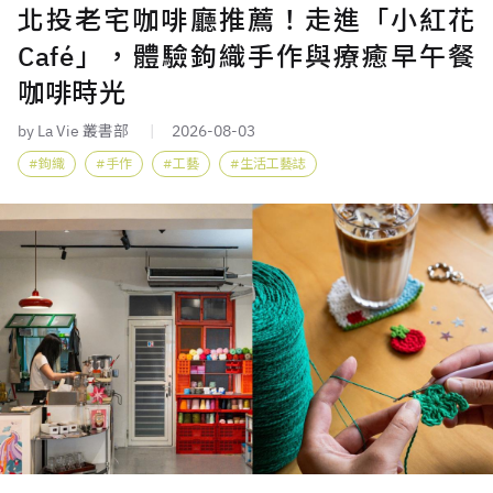
北投老宅咖啡廳推薦！走進「小紅花
Café」，體驗鉤織手作與療癒早午餐
咖啡時光
by La Vie 叢書部
2026-08-03
鉤織
手作
工藝
生活工藝誌