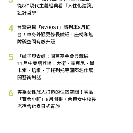
從8件現代主義經典看「人性化建築」
設計哲學
4
台灣高鐵「N700ST」新列車8月抵
台！車身外觀更修長纖細，座椅和無
障礙空間有感升級
5
「蠍子與青蛙：國巨基金會典藏展」
11月中美館登場！大衛・霍克尼、畢
卡索、培根、丁托列托等國際名作展
開藝術對話
6
專為女性旅人打造的住宿空間！雲品
「寶桑小町」8月開張，台東女中校長
老宿舍化身日式青旅