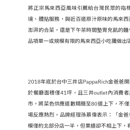
將正宗馬來西亞風味引薦給台灣民眾的指標餐廳
境、體貼服務，與近百道原汁原味的馬來西
澎湃的合菜，還是下午茶時間墊胃充飢的麵
品項單一或規模有限的馬來西亞小吃攤做出
2018年底於台中三井店PappaRich金
於餐廳面積僅41坪，且三井outlet內消費
市，將菜色供應道數精簡至80道上下，不
場反應熱烈，品牌經理孫慕偉表示：「金爸
模僅約北部分店一半，但業績卻不相上下，