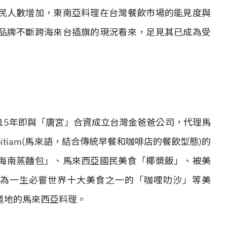
民人數增加，東南亞料理在台灣餐飲市場的能見度與
品牌不斷跨海來台插旗的現況看來，足見其已成為受
15年即與「唐宮」合資成立台灣金爸爸公司，代理馬
tiam(馬來語，結合傳統早餐和咖啡店的餐飲型態)的
招牌「海南蒸麵包」、馬來西亞國民美食「椰漿飯」、被美
ost）評選為一生必嘗世界十大美食之一的「咖哩叻沙」等美
道地的馬來西亞料理。