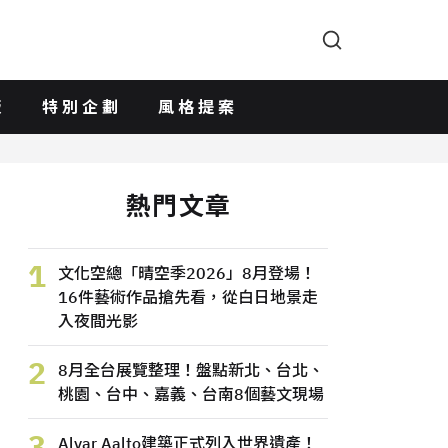
版
特別企劃
風格提案
熱門文章
1
文化空總「晴空季2026」8月登場！
16件藝術作品搶先看，從白日地景走
入夜間光影
2
8月全台展覽整理！盤點新北、台北、
桃園、台中、嘉義、台南8個藝文現場
3
Alvar Aalto建築正式列入世界遺產！