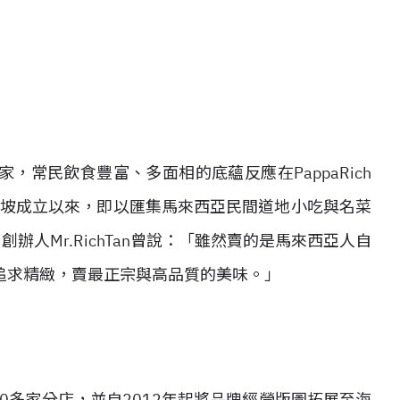
家，常民飲食豐富、多面相的底蘊反應在PappaRich
隆坡成立以來，即以匯集馬來西亞民間道地小吃與名菜
評，創辦人Mr.RichTan曾說：「雖然賣的是馬來西亞人自
追求精緻，賣最正宗與高品質的美味。」
出70多家分店，並自2012年起將品牌經營版圖拓展至海