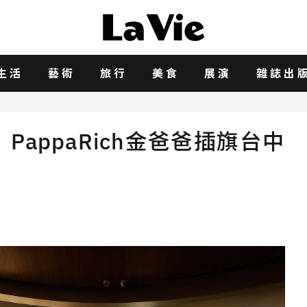
生活
藝術
旅行
美食
展演
雜誌出
appaRich金爸爸插旗台中