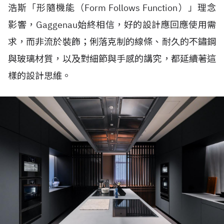
浩斯「形隨機能（Form Follows Function）」理念
影響，Gaggenau始終相信，好的設計應回應使用需
求，而非流於裝飾；俐落克制的線條、耐久的不鏽鋼
與玻璃材質，以及對細節與手感的講究，都延續著這
樣的設計思維。