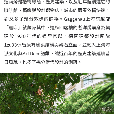
道兩旁是梧桐綠蔭、歷史建築，以及近年陸續進駐的
咖啡館、藝廊與設計選物店，城市的節奏依舊快速，
卻又多了幾分散步的餘裕。Gaggenau上海旗艦店
「嘉邸」就藏身其中。這棟四層樓的老洋房前身為興
建於1930年代的道里官邸，德國建築設計團隊
1zu33保留原有建築結構與磚石立面，並融入上海海
派文化與Art Deco語彙，讓近百年的歷史建築延續昔
日風貌，也多了幾分當代設計的俐落。