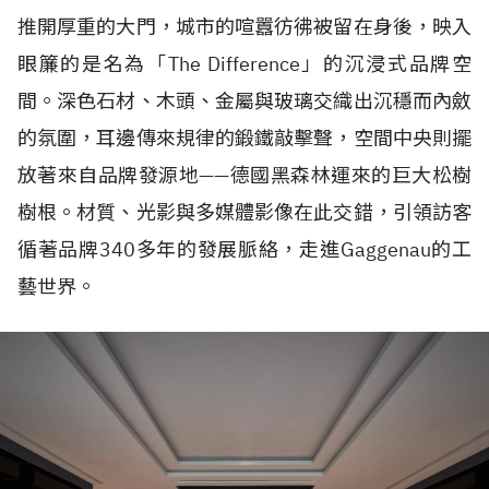
推開厚重的大門，城市的喧囂彷彿被留在身後，映入
眼簾的是名為「The Difference」的沉浸式品牌空
間。深色石材、木頭、金屬與玻璃交織出沉穩而內斂
的氛圍，耳邊傳來規律的鍛鐵敲擊聲，空間中央則擺
放著來自品牌發源地——德國黑森林運來的巨大松樹
樹根。材質、光影與多媒體影像在此交錯，引領訪客
循著品牌340多年的發展脈絡，走進Gaggenau的工
藝世界。