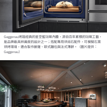
Gaggenau烤箱經典的星空藍琺瑯內膽，源自百年累積的琺瑯工藝，
是品牌最具辨識度的設計之一；搭配專用烘焙石配件，可模擬石窯
烘烤環境，適合製作披薩、歐式麵包與法式薄餅。（圖片提供：
Gaggenau）