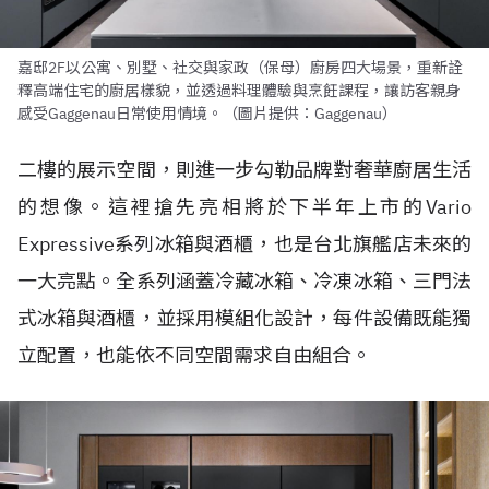
嘉邸2F以公寓、別墅、社交與家政（保母）廚房四大場景，重新詮
釋高端住宅的廚居樣貌，並透過料理體驗與烹飪課程，讓訪客親身
感受Gaggenau日常使用情境。（圖片提供：Gaggenau）
二樓的展示空間，則進一步勾勒品牌對奢華廚居生活
的想像。這裡搶先亮相將於下半年上市的Vario
Expressive系列冰箱與酒櫃，也是台北旗艦店未來的
一大亮點。全系列涵蓋冷藏冰箱、冷凍冰箱、三門法
式冰箱與酒櫃，並採用模組化設計，每件設備既能獨
立配置，也能依不同空間需求自由組合。