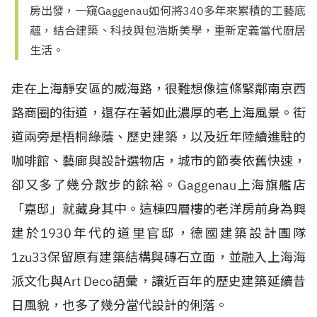
房出發，一窺Gaggenau如何將340多年來累積的工藝底
蘊，結合建築、科技與包浩斯美學，重新定義當代廚居
生活。
走在上海靜安區的威海路，很難想像這條緊鄰南京西
路商圈的街道，還存在著如此濃厚的老上海風景。街
道兩旁是梧桐綠蔭、歷史建築，以及近年陸續進駐的
咖啡館、藝廊與設計選物店，城市的節奏依舊快速，
卻又多了幾分散步的餘裕。Gaggenau上海旗艦店
「嘉邸」就藏身其中。這棟四層樓的老洋房前身為興
建於1930年代的道里官邸，德國建築設計團隊
1zu33保留原有建築結構與磚石立面，並融入上海海
派文化與Art Deco語彙，讓近百年的歷史建築延續昔
日風貌，也多了幾分當代設計的俐落。