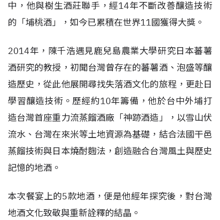
中，他與樹生酒莊聯手，經14年不斷改善釀造技術
的「埔桃酒」，如今已累積在世界11國獲得大獎。
2014年，陳千浩遇見鹿兒島農業大學研究日本蕃薯
酒研究的教授，初聞台灣曾存在的蕃薯酒、泡盛等釀
造歷史，從此他展開尋找失落酒文化的旅程，更赴日
學習釀造技術。歷經約10年籌備，他於台中外埔打
造台灣首座重力流蒸餾酒廠「神跡酒造」，以雪山伏
流水、台灣在來米等土地資源為基礎，結合法國干邑
蒸餾技術與日本燒酎麴法，創造融合台灣風土與歷史
記憶的地酒。
本次餐宴上的5款地酒，便是他經年探究後，對台灣
地酒文化致敬與重新詮釋的結晶。