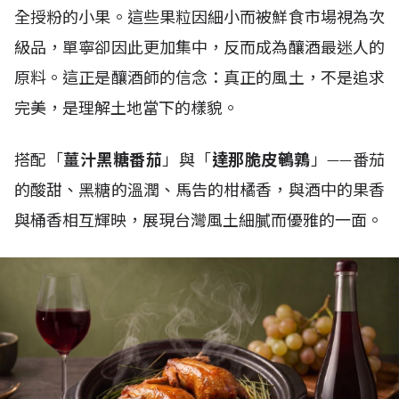
全授粉的小果。這些果粒因細小而被鮮食市場視為次
級品，單寧卻因此更加集中，反而成為釀酒最迷人的
原料。這正是釀酒師的信念：真正的風土，不是追求
完美，是理解土地當下的樣貌。
搭配「
薑汁黑糖番茄
」與「
達那脆皮鵪鶉
」——番茄
的酸甜、黑糖的溫潤、馬告的柑橘香，與酒中的果香
與桶香相互輝映，展現台灣風土細膩而優雅的一面。