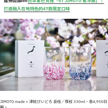
延伸閱讀▹▹▹
日本星巴克推「47 JIMOTO 星冰樂」！
打造融入在地特色的47款限定口味
JIMOTO made + 津軽びいどろ 昼桜／夜桜 330ml，各4,950日
圓。