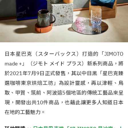
日本星巴克（スターバックス）打造的「JIMOTO
made +」（ジモト メイド プラス）新系列商品，將
於2021年7月9日正式發售，其以中目黑「星巴克臻
選咖啡東京烘焙工坊」為設計靈感，再以津輕、鳥
取、甲賀、筑前、阿波這5個地區的傳統工藝品來呈
現，開發出共10件商品，也藉此讓更多人知道日本
在地的工藝魅力。