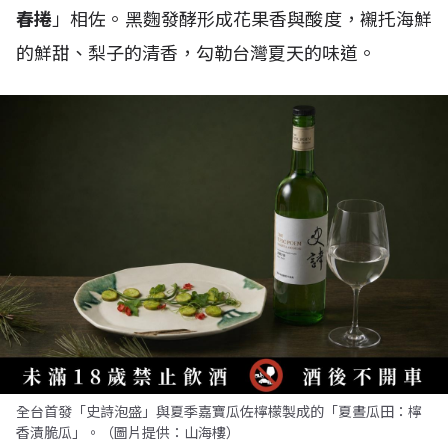
春捲
」相佐。黑麴發酵形成花果香與酸度，襯托海鮮
的鮮甜、梨子的清香，勾勒台灣夏天的味道。
全台首發「史詩泡盛」與夏季嘉寶瓜佐檸檬製成的「夏晝瓜田：檸
香漬脆瓜」。（圖片提供：山海樓）