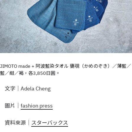
JIMOTO made + 阿波藍染タオル 甕覗（かめのぞき）／薄藍／
藍／紺／褐，各3,850日圓。
文字｜Adela Cheng
圖片｜
fashion press
資料來源｜
スターバックス