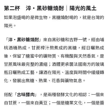
第二杯 淬・黑砂糖燒酎｜陽光的風土
如果泡盛喝的是微生物，黑糖燒酎喝的，就是台灣的
陽光。
「
淬・黑砂糖燒酎
」來自黑砂糖和吉野一號，經由埔
桃酒桶熟成，甘蔗榨汁熬煮成的黑糖，經日曬熟成
後，保留了糖蜜中的礦物質、有機酸與天然香氣，是
甘蔗風味最完整的濃縮；酒體更承襲法國南方的玻璃
瓶日曬熟成工藝，讓酒在陽光、溫度與時間中緩緩轉
化，發展出焦糖、熟果、花香與礦物氣息。
搭配「
古味醰肉
」，是兩種發酵文化的相認：一個來
自甘蔗，一個來自黃豆；一個是糖業文化，一個是醬