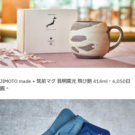
JIMOTO made + 筑前マグ 翁明窯元 飛び鉋 414ml，6,050日
圓。