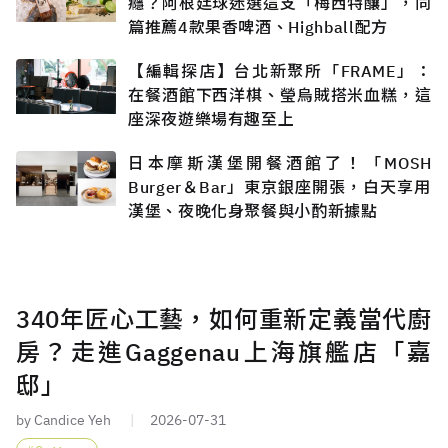
癮？阿根廷球迷選這支「梅西特釀」，同
篇推薦4款果香啤酒、Highball配方
【編輯探店】台北新聚所「FRAME」：
在餐酒館下西洋棋、瑩烏賊搭米血糕，這
座深夜遊樂場有趣至上
日本摩斯漢堡開餐酒館了！「MOSH
Burger＆Bar」東京銀座開張，白天享用
漢堡、夜晚化身聚餐與小酌新據點
340年匠心工藝，如何重新定義當代廚
房？走進Gaggenau上海旗艦店「嘉
邸」
by Candice Yeh
2026-07-31