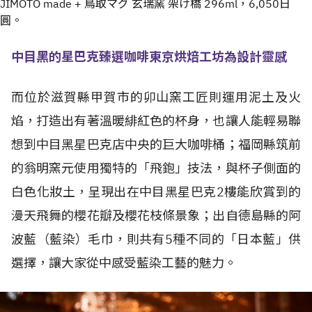
JIMOTO made + 鳥取マグ 玄瑞窯 架け橋 296ml，6,050日
圓。
中目黑的
星巴克臻選咖啡東京烘焙工坊為設計靈感
而位於滋賀縣甲賀市的卯山窯工匠則運用泥土及火
焰，打造出有著溫暖緋紅色的杯身，也讓人能輕易聯
想到中目黑星巴克店中央的巨大咖啡桶；福岡縣筑前
的翁明窯元使用獨特的「飛鉋」技法，與杯子側面的
白色化妝土，呈現出在中目黑星巴克2樓能欣賞到的
漫天飛舞的櫻花瓣及櫻花枝條景象；出自德島縣的阿
波藍（藍染）毛巾，則共有5種不同的「日本藍」供
選擇，讓大家從中感受藍染工藝的魅力。