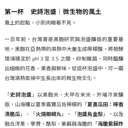
第一杯 史詩泡盛｜微生物的風土
風土的起點，小到肉眼看不見。
一百年前，台灣曾是黑麴研究與泡盛釀造的重要基
地。黑麴在亞熱帶的濕熱中大量生成檸檬酸，將發酵
環境穩定於 pH 3 至 3.5 之間，抑制雜菌，同時醞釀
出細緻的花香、果香與鮮味。從這杯泡盛中，可一窺
台灣濕熱氣候中生長出來的微生物文化。
「
史詩泡盛
」以黑麴米、大甲在來米、外埔冷泉釀
造，山海樓以夏季嘉寶瓜佐檸檬的「
夏晝瓜田：檸香
漬脆瓜
」、「
火燒蝦蟳丸
」、「
泡盛烏金梨
」，以及
融合洋蔥、荸薺、酪梨、紫蘇與海膽的「
海膽紫蘇炸