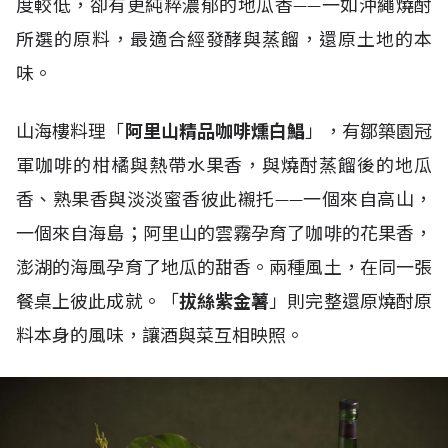
度較低，卻有更純粹濃郁的地瓜香——一如沖繩燒酎
所選的原料，最適合經發酵與蒸餾，還原土地的本
味。
山海樓料理「
阿里山精品咖啡燻白鯧
」，有鄒築園冠
軍咖啡的柑橘與熱帶水果香，與燒酎蒸餾後的地瓜
香、熟果香與淡淡蜜香彼此襯托——一個來自高山，
一個來自海島；阿里山的雲霧孕育了咖啡的花果香，
澎湖的海風孕育了地瓜的甜香。兩種風土，在同一張
餐桌上彼此成就。「
拔絲紫金薯
」則完整還原燒酎原
料本身的風味，讓酒與菜互相映照。