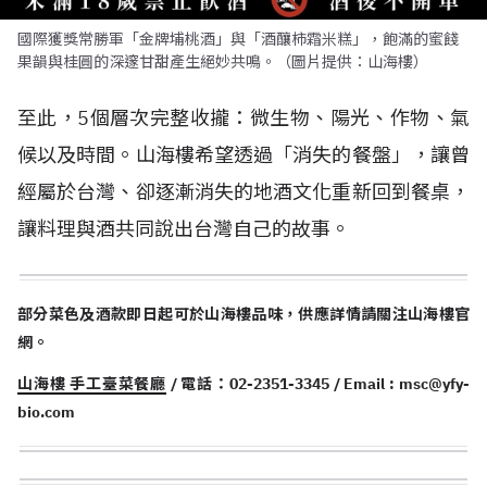
國際獲獎常勝軍「金牌埔桃酒」與「酒釀柿霜米糕」，飽滿的蜜餞
果韻與桂圓的深邃甘甜產生絕妙共鳴。（圖片提供：山海樓）
至此，5個層次完整收攏：微生物、陽光、作物、氣
候以及時間。山海樓希望透過「消失的餐盤」，讓曾
經屬於台灣、卻逐漸消失的地酒文化重新回到餐桌，
讓料理與酒共同說出台灣自己的故事。
部分菜色及酒款即日起可於山海樓品味，供應詳情請關注山海樓官
網。
山海樓 手工臺菜餐廳
/ 電話：02-2351-3345 / Email :
msc@yfy-
bio.com