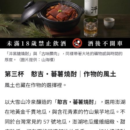
「淬黑糖燒酎」與「古味醰肉」，同樣帶著大地的礦物感與時間的
厚度。（圖片提供：山海樓）
第三杯 憨吉・蕃薯燒酎｜作物的風土
風土也藏在作物的選擇裡。
以大雪山冷泉釀造的「
憨吉・蕃薯燒酎
」，選用澎湖
在地黃金千貫地瓜，與含花青素的竹山紫芋地瓜。不
同於台灣常見的 57 號地瓜，澎湖地瓜纖維細緻、甜