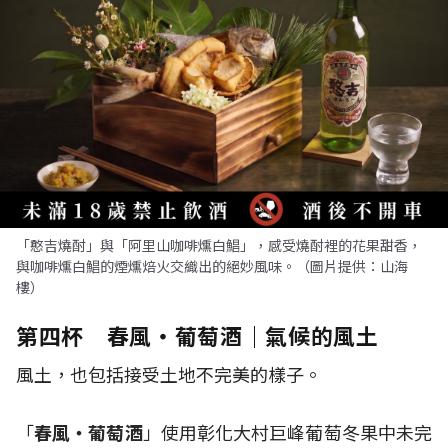
「憨吉燒酎」與「阿里山咖啡燻白鯧」，感受燒酎裡的花果甜香，
與咖啡燻白鯧的煙燻焙火交織出的絕妙風味。（圖片提供：山海
樓）
第四杯 春風・葡萄酒｜氣候的風土
風土，也包括接受土地不完美的樣子。
「
春風・葡萄酒
」使用彰化大村巨峰葡萄冬果中未完