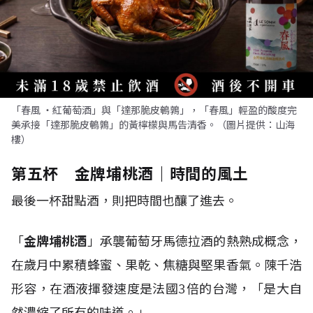
「春風 ・紅葡萄酒」與「達那脆皮鵪鶉」，「春風」輕盈的酸度完
美承接「達那脆皮鵪鶉」的黃檸檬與馬告清香。（圖片提供：山海
樓）
第五杯 金牌埔桃酒｜時間的風土
最後一杯甜點酒，則把時間也釀了進去。
「
金牌埔桃酒
」承襲葡萄牙馬德拉酒的熱熟成概念，
在歲月中累積蜂蜜、果乾、焦糖與堅果香氣。陳千浩
形容，在酒液揮發速度是法國3倍的台灣，「是大自
然濃縮了所有的味道。」