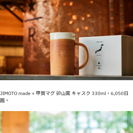
JIMOTO made + 甲賀マグ 卯山窯 キャスク 330ml，6,050日
圓。