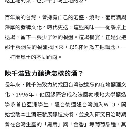
吃土地的菜，也少不了喝土地的酒。
百年前的台灣，曾擁有自己的泡盛、燒酎、葡萄酒與
深厚的發酵文化。時代更迭，這些風味一一從餐桌上
退場，留下一張少了酒的餐盤。這場餐宴，正是要把
那半張消失的餐盤找回來，以5杯酒為五把鑰匙，一
一打開風土的不同面向。
陳千浩致力釀造怎樣的酒？
長年來，陳千浩致力於找回台灣被遺忘的在地釀酒文
化。1996年，他因緣際會成為法國勃根地大學釀造
學系首位亞洲學生，返台後適逢台灣加入WTO，開
始協助本土酒莊發展釀造技術，並投入研究日治時期
曾在台灣生產的「黑后」與「金香」等葡萄品種，其