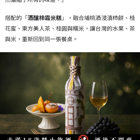
搭配的「
酒釀柿霜米糕
」，融合埔桃酒浸漬柿餅、桂
花蜜、東方美人茶、桂圓與糯米，讓台灣的水果、茶
與米，重新回到同一張餐桌。