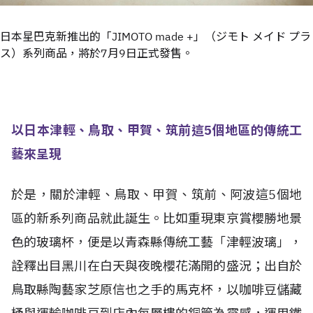
日本星巴克新推出的「JIMOTO made +」（ジモト メイド プラ
ス）系列商品，將於7月9日正式發售。
以日本津輕、鳥取、甲賀、筑前這5個地區的傳統工
藝來呈現
於是，關於津輕、鳥取、甲賀、筑前、阿波這5個地
區的新系列商品就此誕生。比如重現東京賞櫻勝地景
色的玻璃杯，便是以青森縣傳統工藝「津輕波璃」，
詮釋出目黑川在白天與夜晚櫻花滿開的盛況；出自於
鳥取縣陶藝家芝原信也之手的馬克杯，以咖啡豆儲藏