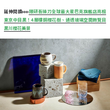
延伸閱讀▹▹▹
隈研吾操刀全球最大星巴克旗艦店亮相
東京中目黑！4層樓銅櫻花樹、通透玻璃空間飽覽目
黑川櫻花美景