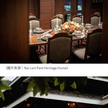
（圖片來源：Nai Lert Park Heritage Home）