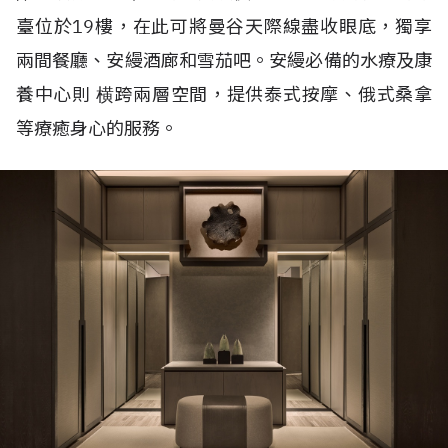
臺位於
19
樓，在此可將曼谷天際線盡收眼底，獨享
兩間餐廳、安縵酒廊和雪茄吧。安縵必備的水療及康
養中心則
横跨兩層空間，提供泰式按摩、俄式桑拿
等療癒身心的服務。