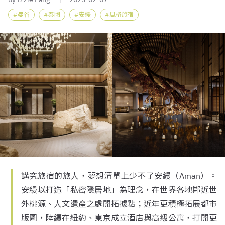
曼谷
泰國
安縵
風格旅宿
講究旅宿的旅人，夢想清單上少不了安縵（Aman）。
安縵以打造「私密隱居地」為理念，在世界各地鄰近世
外桃源、人文遺產之處開拓據點；近年更積極拓展都市
版圖，陸續在紐約、東京成立酒店與高級公寓，打開更