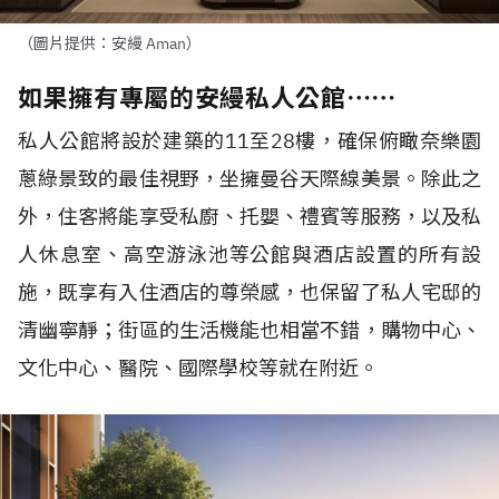
（圖片提供：安縵 Aman）
如果擁有專屬的安縵私人公館⋯⋯
私人公館將設於建築的11至28樓，確保俯瞰奈樂園
蔥綠景致的最佳視野，坐擁曼谷天際線美景。除此之
外，住客將能享受私廚、托嬰、禮賓等服務，以及私
人休息室、高空游泳池等公館與酒店設置的所有設
施，既享有入住酒店的尊榮感，也保留了私人宅邸的
清幽寧靜；街區的生活機能也相當不錯，購物中心、
文化中心、醫院、國際學校等就在附近。