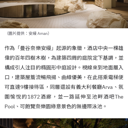
（圖片提供：安縵 Aman）
作為「曼谷奈樂安縵」起源的象徵，酒店中央一棵雄
偉的百年四樹木樹，為建築四周的庭院定下基調，並
構成引人注目的橢圓形中庭設計。視線來到地面層入
口，建築屋簷流暢飛揚、曲線優美，在此搭乘電梯便
可直達
9
樓接待區，同層還設有義大利餐廳
Arva
、氛
圍愉悅的
1872
酒廊，並一路延伸至池畔酒吧
The
Pool
、可飽覽奈樂園綠意景色的無邊際泳池。