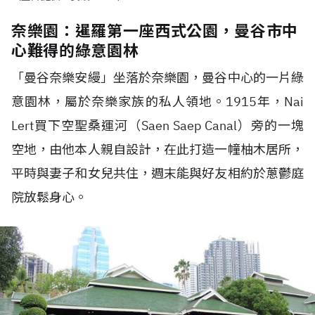
奈樂園：暹羅第一座西式公園，曼谷市中
心難得的綠意園林
「曼谷奈樂安縵」坐落於奈樂園，曼谷中心的一片綠
意園林，屬於奈樂家族的私人領地。1915年，Nai
Lert買下空聖桑運河（Saen Saep Canal）旁的一塊
空地，由他本人親自設計，在此打造一幢柚木居所，
平時與妻子和女兒共住，週末能與好友相約於蔥鬱庭
院放鬆身心。