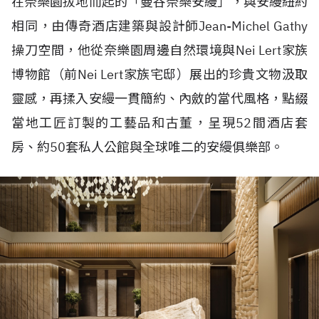
在奈樂園拔地而起的「曼谷奈樂安縵」，與安縵紐約
相同，由傳奇酒店建築與設計師
Jean-Michel Gathy
操刀空間，他從奈樂園周邊自然環境與
Nei Lert
家族
博物館（前
Nei Lert
家族宅邸）展出的珍貴文物汲取
靈感，再揉入安縵一貫簡約、內斂的當代風格，點綴
當地工匠訂製的工藝品和古董，呈現
52
間酒店套
房、約
50
套私人公館與全球唯二的安縵俱樂部。