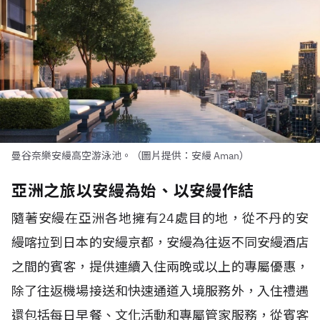
曼谷奈樂安縵高空游泳池。（圖片提供：安縵 Aman）
亞洲之旅以安縵為始、以安縵作結
隨著安縵在亞洲各地擁有
24
處目的地，從不丹的安
縵喀拉到日本的安縵京都，安縵為往返不同安縵酒店
之間的賓客，提供連續入住兩晚或以上的專屬優惠，
除了往返機場接送和快速通道入境服務外，入住禮遇
還包括每日早餐、文化活動和專屬管家服務，從賓客