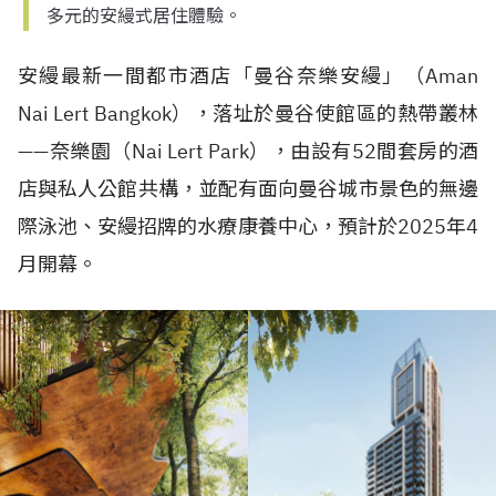
多元的安縵式居住體驗。
安縵最新一間都市酒店「曼谷奈樂安縵」（
Aman
Nai Lert Bangkok
），落址於曼谷使館區的熱帶叢林
——
奈樂園（
Nai Lert Park
），由設有
52
間套房的酒
店與私人公館共構，並配有面向曼谷城市景色的無邊
際泳池、安縵招牌的水療康養中心，預計於
2025
年
4
月開幕。