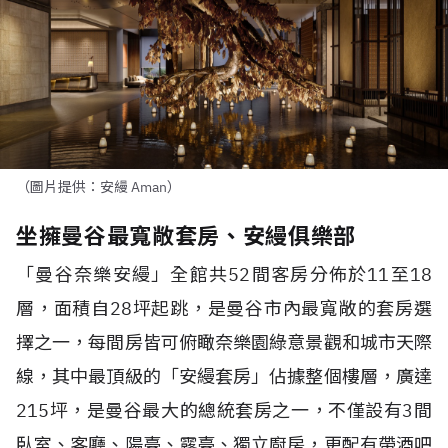
（圖片提供：安縵 Aman）
坐擁曼谷最寬敞套房、安縵俱樂部
「曼谷奈樂安縵」全館共
52
間客房分佈於
11
至
18
層，面積自
28
坪起跳，是曼谷市內最寬敞的套房選
擇之一，每間房皆可俯瞰奈樂園綠意景觀和城市天際
線，其中最頂級的「安縵套房」佔據整個樓層，廣達
215
坪，是曼谷最大的總統套房之一，不僅設有
3
間
臥室、客廳、陽臺、露臺、獨立廚房，更配有帶酒吧