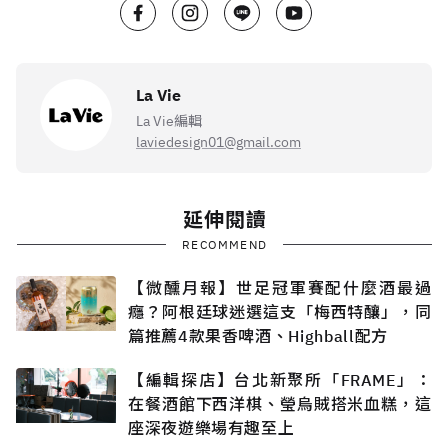
La Vie
La Vie編輯
laviedesign01@gmail.com
延伸閱讀
RECOMMEND
【微醺月報】世足冠軍賽配什麼酒最過
癮？阿根廷球迷選這支「梅西特釀」，同
篇推薦4款果香啤酒、Highball配方
【編輯探店】台北新聚所「FRAME」：
在餐酒館下西洋棋、瑩烏賊搭米血糕，這
座深夜遊樂場有趣至上