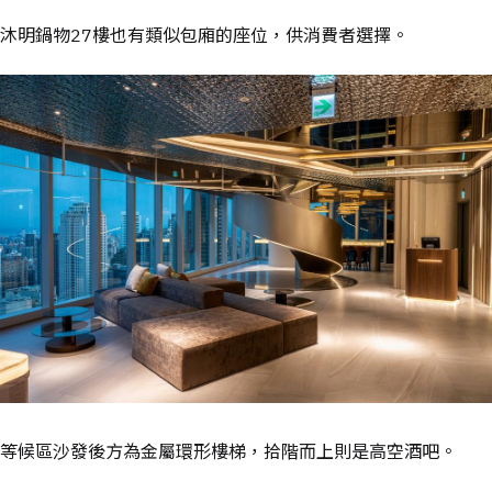
沐明鍋物27樓也有類似包廂的座位，供消費者選擇。
等候區沙發後方為金屬環形樓梯，拾階而上則是高空酒吧。