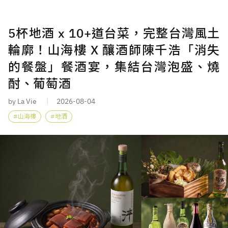
5杯地酒 x 10+道台菜，完整台灣風土
輪廓！山海樓 X 釀酒師陳千浩「消失
的餐盤」餐酒宴，集結台灣泡盛、燒
酎、葡萄酒
by La Vie
2026-08-04
山海樓
地酒