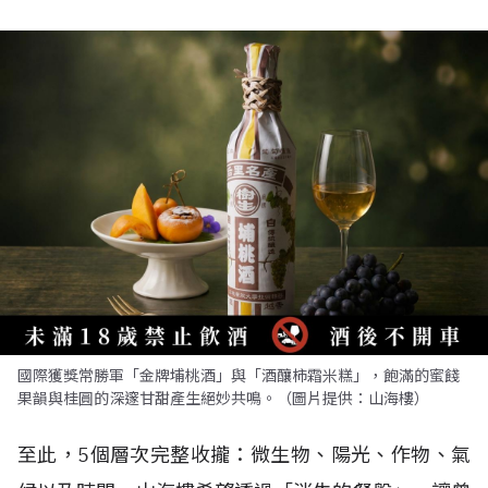
國際獲獎常勝軍「金牌埔桃酒」與「酒釀柿霜米糕」，飽滿的蜜餞
果韻與桂圓的深邃甘甜產生絕妙共鳴。（圖片提供：山海樓）
至此，5個層次完整收攏：微生物、陽光、作物、氣