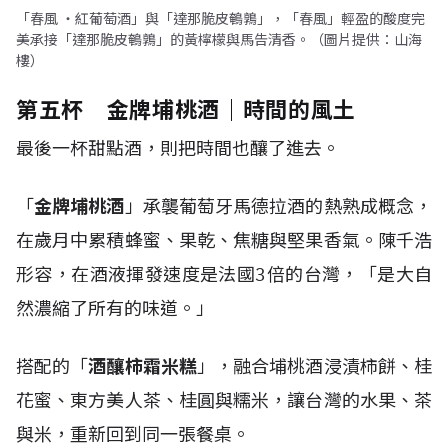
「春風 ・紅葡萄酒」與「達那脆皮鵪鶉」，「春風」輕盈的酸度完
美承接「達那脆皮鵪鶉」的黃檸檬與馬告清香。（圖片提供：山海
樓）
第五杯 金牌埔桃酒｜時間的風土
最後一杯甜點酒，則把時間也釀了進去。
「
金牌埔桃酒
」承襲葡萄牙馬德拉酒的熱熟成概念，
在歲月中累積蜂蜜、果乾、焦糖與堅果香氣。陳千浩
形容，在酒液揮發速度是法國3倍的台灣，「是大自
然濃縮了所有的味道。」
搭配的「
酒釀柿霜米糕
」，融合埔桃酒浸漬柿餅、桂
花蜜、東方美人茶、桂圓與糯米，讓台灣的水果、茶
與米，重新回到同一張餐桌。