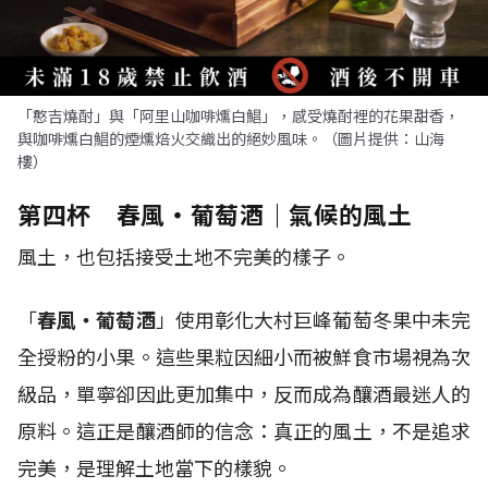
「憨吉燒酎」與「阿里山咖啡燻白鯧」，感受燒酎裡的花果甜香，
與咖啡燻白鯧的煙燻焙火交織出的絕妙風味。（圖片提供：山海
樓）
第四杯 春風・葡萄酒｜氣候的風土
風土，也包括接受土地不完美的樣子。
「
春風・葡萄酒
」使用彰化大村巨峰葡萄冬果中未完
全授粉的小果。這些果粒因細小而被鮮食市場視為次
級品，單寧卻因此更加集中，反而成為釀酒最迷人的
原料。這正是釀酒師的信念：真正的風土，不是追求
完美，是理解土地當下的樣貌。