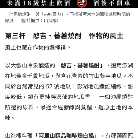
「淬黑糖燒酎」與「古味醰肉」，同樣帶著大地的礦物感與時間的
厚度。（圖片提供：山海樓）
第三杯 憨吉・蕃薯燒酎｜作物的風土
風土也藏在作物的選擇裡。
以大雪山冷泉釀造的「
憨吉・蕃薯燒酎
」，選用澎湖
在地黃金千貫地瓜，與含花青素的竹山紫芋地瓜。不
同於台灣常見的 57 號地瓜，澎湖地瓜纖維細緻、甜
度較低，卻有更純粹濃郁的地瓜香——一如沖繩燒酎
所選的原料，最適合經發酵與蒸餾，還原土地的本
味。
山海樓料理「
阿里山精品咖啡燻白鯧
」，有鄒築園冠