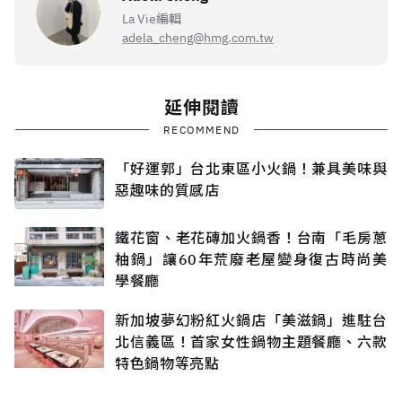
La Vie編輯
adela_cheng@hmg.com.tw
延伸閱讀
RECOMMEND
「好運郭」台北東區小火鍋！兼具美味與
惡趣味的質感店
鐵花窗、老花磚加火鍋香！台南「毛房蔥
柚鍋」讓60年荒廢老屋變身復古時尚美
學餐廳
新加坡夢幻粉紅火鍋店「美滋鍋」進駐台
北信義區！首家女性鍋物主題餐廳、六款
特色鍋物等亮點