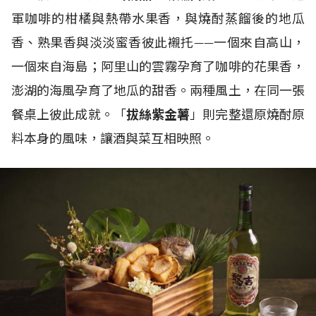
軍咖啡的柑橘與熱帶水果香，與燒酎蒸餾後的地瓜
香、熟果香與淡淡蜜香彼此襯托——一個來自高山，
一個來自海島；阿里山的雲霧孕育了咖啡的花果香，
澎湖的海風孕育了地瓜的甜香。兩種風土，在同一張
餐桌上彼此成就。「
拔絲紫金薯
」則完整還原燒酎原
料本身的風味，讓酒與菜互相映照。