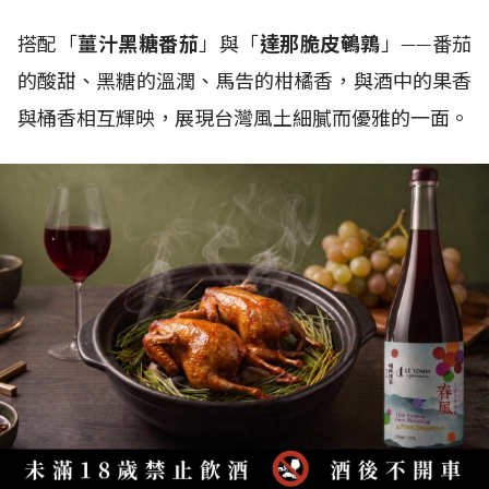
搭配「
薑汁黑糖番茄
」與「
達那脆皮鵪鶉
」——番茄
的酸甜、黑糖的溫潤、馬告的柑橘香，與酒中的果香
與桶香相互輝映，展現台灣風土細膩而優雅的一面。