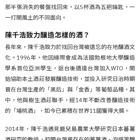
那半張消失的餐盤找回來，以5杯酒為五把鑰匙，一
一打開風土的不同面向。
陳千浩致力釀造怎樣的酒？
長年來，陳千浩致力於找回台灣被遺忘的在地釀酒文
化。1996年，他因緣際會成為法國勃根地大學釀造
學系首位亞洲學生，返台後適逢台灣加入WTO，開
始協助本土酒莊發展釀造技術，並投入研究日治時期
曾在台灣生產的「黑后」與「金香」等葡萄品種，其
中，他與樹生酒莊聯手，經14年不斷改善釀造技術
的「埔桃酒」，如今已累積在世界11國獲得大獎。
2014年，陳千浩遇見鹿兒島農業大學研究日本蕃薯
酒研究的教授，初聞台灣曾存在的蕃薯酒、泡盛等釀