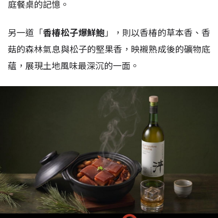
庭餐桌的記憶。
另一道「
香椿松子爆鮮鮑
」，則以香椿的草本香、香
菇的森林氣息與松子的堅果香，映襯熟成後的礦物底
蘊，展現土地風味最深沉的一面。