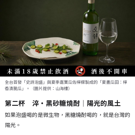
全台首發「史詩泡盛」與夏季嘉寶瓜佐檸檬製成的「夏晝瓜田：檸
香漬脆瓜」。（圖片提供：山海樓）
第二杯 淬・黑砂糖燒酎｜陽光的風土
如果泡盛喝的是微生物，黑糖燒酎喝的，就是台灣的
陽光。