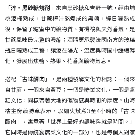
「
淬・黑砂糖燒酎
」來自黑砂糖和吉野一號，經由埔
桃酒桶熟成，甘蔗榨汁熬煮成的黑糖，經日曬熟成
後，保留了糖蜜中的礦物質、有機酸與天然香氣，是
甘蔗風味最完整的濃縮；酒體更承襲法國南方的玻璃
瓶日曬熟成工藝，讓酒在陽光、溫度與時間中緩緩轉
化，發展出焦糖、熟果、花香與礦物氣息。
搭配「
古味醰肉
」，是兩種發酵文化的相認：一個來
自甘蔗，一個來自黃豆；一個是糖業文化，一個是醬
缸文化，同樣帶著大地的礦物感與時間的厚度。山海
樓主廚蕭勝章表示，以細火燉煮3至4小時的「古味
醰肉」，寓意著「世界上最好的調味料就是時間。」
它同時是傳統宴席菜文化的一部分，也是每個人對家