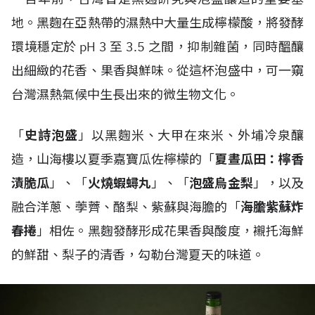
地。黑麴在亞熱帶的濕熱中大量生成檸檬酸，將發酵
環境穩定於 pH 3 至 3.5 之間，抑制雜菌，同時醞釀
出細緻的花香、果香與鮮味。從這杯泡盛中，可一窺
台灣濕熱氣候中生長出來的微生物文化。
「
史詩泡盛
」以黑麴米、大甲在來米、外埔冷泉釀
造，山海樓以夏季嘉寶瓜佐檸檬的「
夏晝瓜田：檸香
漬脆瓜
」、「
火燒蝦蟳丸
」、「
泡盛烏金梨
」，以及
融合洋蔥、荸薺、酪梨、紫蘇與海膽的「
海膽紫蘇炸
春捲
」相佐。黑麴發酵形成花果香與酸度，襯托海鮮
的鮮甜、梨子的清香，勾勒台灣夏天的味道。