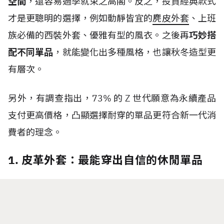
空間
，還容易過季就束之高閣。反之，投資經典款式
才是更聰明的選擇，例如動靜皆宜的
麂皮外套
、上班
族必備的西裝外套、優雅有型的風衣。之後再
巧妙搭
配不同單品
，就能變化出多種風格，也讓秋冬造型更
有層次。
另外，有調查指出，
73%
的
Z
世代
願意為永續產品
支付更高價格，凸顯選擇耐穿的單品更符合新一代消
費者的理念。
1. 皮革外套：最能穿出自信的休閒單品