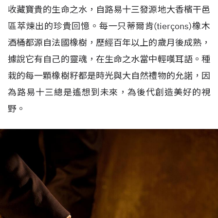
收藏寶貴的生命之水，自路易十三發源地大香檳干邑
區萃煉出的珍貴回憶。每一只蒂爾肯(tierçons)橡木
酒桶都源自法國橡樹，歷經百年以上的歲月後成熟，
據說它有自己的靈魂，在生命之水當中輕嘆耳語。種
栽的每一顆橡樹籽都是時光與大自然禮物的允諾，因
為路易十三總是遙想到未來，為後代創造美好的視
野。