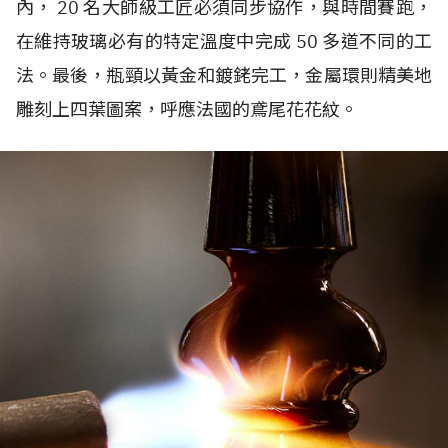
內， 20 名大師級工匠必須同步協作，與時間賽跑，
在維持玻璃必有的特定溫度中完成 50 多道不同的工
法。最後，瓶頸以黃金和鍍銠完工，金屬環則精美地
雕刻上四葉圖案，呼應法國的鳶尾花花紋。