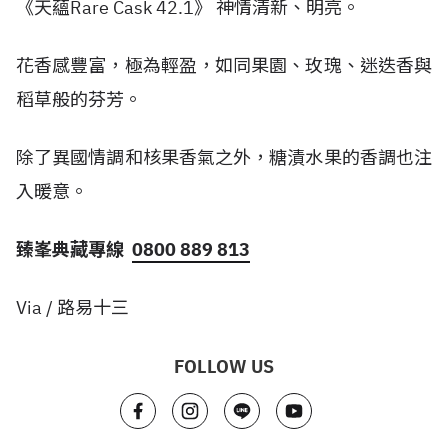
《天蘊Rare Cask 42.1》 神情清新、明亮。
花香感豐富，極為輕盈，如同果園、玫瑰、迷迭香與
稻草般的芬芳。
除了異國情調和核果香氣之外，糖漬水果的香調也注
入暖意。
臻
峯典藏專線
0800 889 813
Via / 路易十三
FOLLOW US