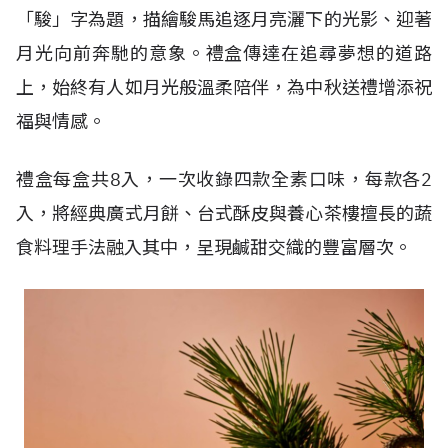
「駿」字為題，描繪駿馬追逐月亮灑下的光影、迎著
月光向前奔馳的意象。禮盒傳達在追尋夢想的道路
上，始終有人如月光般溫柔陪伴，為中秋送禮增添祝
福與情感。
禮盒每盒共
8
入，一次收錄四款全素口味，每款各
2
入，將經典廣式月餅、台式酥皮與養心茶樓擅長的蔬
食料理手法融入其中，呈現鹹甜交織的豐富層次。