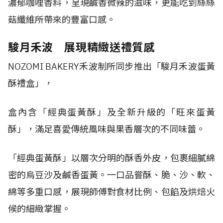
濃郁咖哩香料，呈現鹹香微辣的滋味，更能吃到絲絲
菇纖維所帶來的豐富口感。
駿月禾波 展現精緻送禮質感
NOZOMI BAKERY
禾波制所同步推出「駿月禾波蛋黃
酥禮盒」，
盒內含「經典蛋黃酥」及全新升級的「旺來蛋黃
酥」，滿足喜愛傳統風味與果香層次的不同味蕾。
「經典蛋黃酥」以層次分明的酥香外皮，包裹細膩綿
密的烏豆沙及鹹香蛋黃。一口品嘗酥、脆、沙、軟、
綿等多重口感，展現師傅對食材比例、包餡及烘焙火
候的細緻掌握。