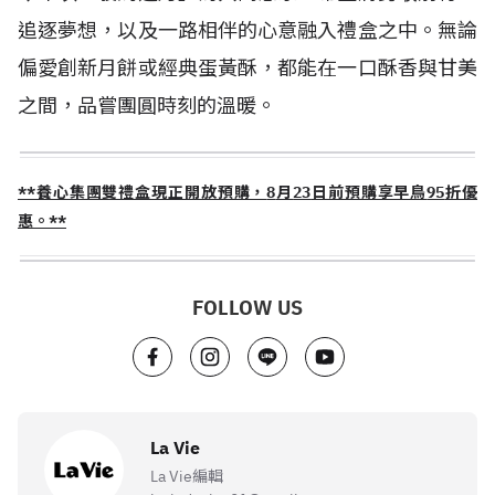
追逐夢想，以及一路相伴的心意融入禮盒之中。無論
偏愛創新月餅或經典蛋黃酥，都能在一口酥香與甘美
之間，品嘗團圓時刻的溫暖。
**養心集團雙禮盒現正開放預購，
8
月
23
日前預購享早鳥
95
折優
惠。**
FOLLOW US
La Vie
La Vie編輯