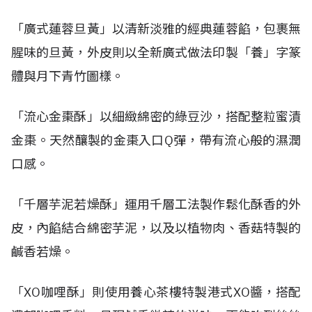
「廣式蓮蓉旦黃」以清新淡雅的經典蓮蓉餡，包裹無
腥味的旦黃，外皮則以全新廣式做法印製「養」字篆
體與月下青竹圖樣。
「流心金棗酥」以細緻綿密的綠豆沙，搭配整粒蜜漬
金棗。天然釀製的金棗入口
Q
彈，帶有流心般的濕潤
口感。
「千層芋泥若燥酥」運用千層工法製作鬆化酥香的外
皮，內餡結合綿密芋泥，以及以植物肉、香菇特製的
鹹香若燥。
「
XO
咖哩酥」則使用養心茶樓特製港式
XO
醬，搭配