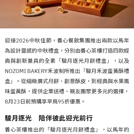
迎接
2026
中秋佳節，養心餐飲集團推出兩款以馬年
為設計靈感的中秋禮盒，分別由養心茶樓打造四款經
典與創新兼具的全素「駿月逐光月餅禮盒」，以及
NOZOMI BAKERY
禾波制所推出「駿月禾波蛋黃酥禮
盒」。從細緻廣式月餅、創意酥皮，到經典與水果風
味蛋黃酥，提供企業送禮、親友團聚更多元的選擇，
8
月
23
日前預購享早鳥
95
折優惠。
駿月逐光 陪伴彼此迎光前行
養心茶樓推出的「駿月逐光月餅禮盒」，以馬年的