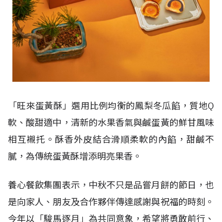
「旺來蛋黃酥」選用比例均衡的鳳梨冬瓜餡，質地
Q
軟、酸甜適中，清新的水果香氣與鹹蛋黃的鮮甘風味
相互襯托。酥香外皮結合滑順柔軟的內餡，甜鹹不
膩，為傳統蛋黃酥增添明亮果香。
養心餐飲集團表示，中秋不只是品嘗月餅的節日，也
是向家人、朋友及合作夥伴傳達感謝與祝福的時刻。
今年以「駿馬逐月」為共同意象，希望將勇敢前行、