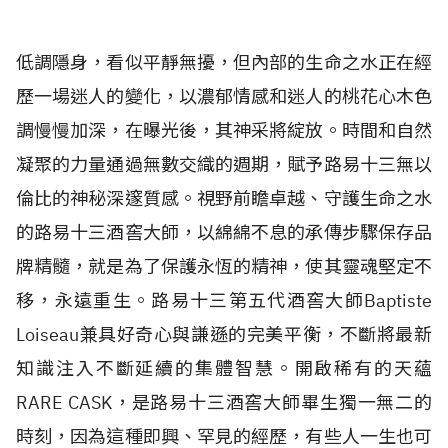
低調隱身，看似平靜無擾，但內部的生命之水正在經
歷一場迷人的變化，以濃郁情感和迷人的桃花心木色
調慢慢加深，在曝光後，其神采將綻放。時間和自然
凝聚的力量通過無數交織的週期，賦予路易十三無以
倫比的神秘深邃質感。視野前瞻卓越、守護生命之水
的路易十三酒窖大師，以綿綿不息的承傳步驟保存品
牌精髓，就是為了保護永恆的精神，使其靈魂堅定不
移，永遠重生。路易十三第五代酒窖大師Baptiste
Loiseau兼具好奇心與謙遜的完美平衡，不斷將最新
知識注入不斷延續的集體智慧。開啟稀有的天蘊
RARE CASK，是路易十三酒窖大師畢生獨一無二的
時刻，因為這種即興、罕見的經歷，有些人一生也可