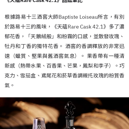
《天蘊
Rare Cask 42.1
》品鑑筆記
根據路易十三酒窖大師Baptiste Loiseau所言，有別
於路易十三的風味，《天蘊Rare Cask 42.1》多了濃
郁花香，「天鵝絨般」和粉霧的口感，並散發玫瑰、
牡丹和丁香的獨特花香。 酒窖的香調釋放的非常迅
速（蠟質、堅果與舊酒窖氣息）。 果香帶有一種清
新感（熱帶水果、百香果、芒果，鳳梨和李子）。巧
克力、雪茄盒、鳶尾花和菸草香調襯托玫瑰的粉質香
氣。