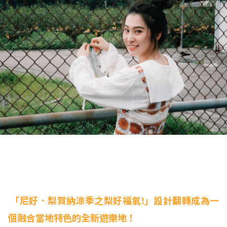
「尼好．梨賀納涼季之
梨好福氣!
」設計翻轉成為一
個融合當地特色的全新遊樂地！