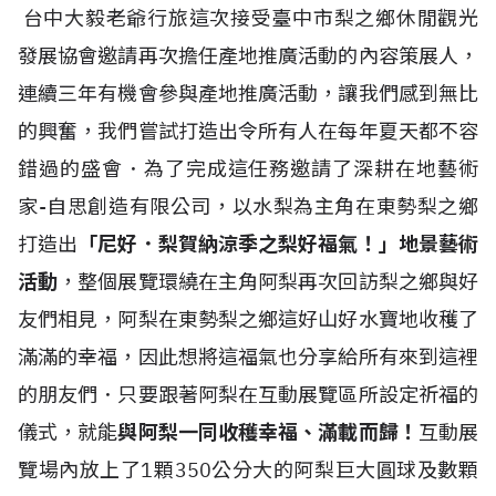
台中大毅老爺行旅這次接受臺中市梨之鄉休閒觀光
發展協會邀請再次擔任產地推廣活動的內容策展人，
連續三年有機會參與產地推廣活動，讓我們感到無比
的興奮，我們嘗試打造出令所有人在每年夏天都不容
錯過的盛會．為了完成這任務邀請了深耕在地藝術
家-自思創造有限公司，以水梨為主角在東勢梨之鄉
打造出
「尼好．梨賀納涼季之
梨好福氣！
」地景藝術
活動
，整個展覽環繞在主角阿梨再次回訪梨之鄉與好
友們相見，阿梨在東勢梨之鄉這好山好水寶地收穫了
滿滿的幸福，因此想將這福氣也分享給所有來到這裡
的朋友們．只要跟著阿梨在互動展覽區所設定祈福的
儀式，就能
與阿梨一同收穫幸福、滿載而歸！
互動展
覽場內放上了1顆350公分大的阿梨巨大圓球及數顆