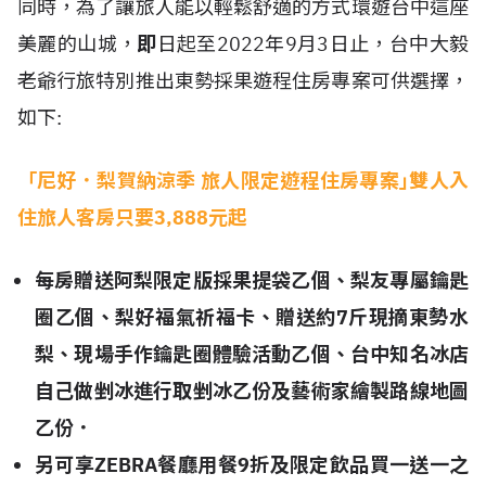
同時，為了讓旅人能以輕鬆舒適的方式環遊台中這座
美麗的山城，
即
日起至2022年9月3日止，台中大毅
老爺行旅特別推出東勢採果遊程住房專案可供選擇，
如下:
「尼好．梨賀納涼季 旅人限定遊程住房專案｣
雙人入
住旅人客房只要3,888元起
每房贈送
阿梨限定版採果提袋乙個、梨友專屬鑰匙
圈乙個、梨好福氣祈福卡、贈送約7斤現摘東勢水
梨、現場手作鑰匙圈體驗活動乙個、台中知名冰店
自己做剉冰進行取剉冰乙份及藝術家繪製路線地圖
乙份．
另可享ZEBRA餐廳用餐9折及限定飲品買一送一之