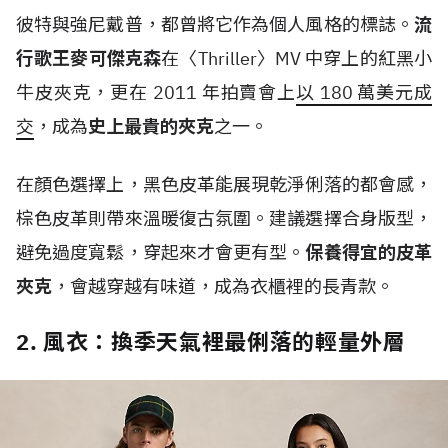
彼特與強尼戴普，都曾將它作為個人風格的標誌。
流
行歌王麥可傑克森
在〈
Thriller
〉
MV
中穿上的紅黑小
牛皮夾克，更在
2011
年拍賣會上
以
180
萬美元成
交
，成為
史上最貴的夾克
之一。
在顏色選擇上，黑色皮革能展現乾淨俐落的都會感，
棕色皮革則帶來溫暖復古氛圍。建議選擇合身版型，
避免過度寬鬆，穿起來才會更有型。
保養得宜的皮革
夾克
，會越穿越有味道，成為衣櫃裡的長青款。
2. 風衣：換季天氣裡最俐落的輕量外層