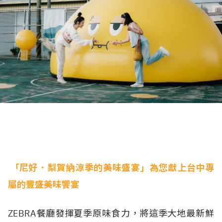
「尼好．梨賀納涼季的美味盛宴」為您獻上台中專
屬的豐盛美味饗宴
ZEBRA餐廳發揮夏季原味食力，將這季大地最新鮮