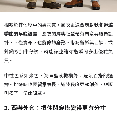
相較於其他厚重的男夾克，風衣更適合
應對秋冬過渡
季節的早晚溫差
。風衣的經典版型帶有肩章與腰帶設
計，不僅實穿，也能
修飾身形
。搭配襯衫與西褲，或
針織衫加牛仔褲，就能讓整體穿搭瞬間多出優雅氣
質。
中性色系如米色、海軍藍或橄欖綠，是最百搭的選
擇。挑選時也要
留意衣長
，過膝長度更顯俐落，短版
則多了一份休閒感。
3. 西裝外套：把休閒穿搭變得更有分寸