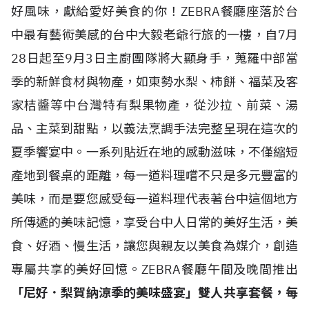
好風味，獻給愛好美食的你！ZEBRA餐廳座落於台
中最有藝術美感的台中大毅老爺行旅的一樓，自7月
28日起至9月3日主廚團隊將大顯身手，蒐羅中部當
季的新鮮食材與物產，如東勢水梨、柿餅、福菜及客
家桔醬等中台灣特有梨果物產，從沙拉、前菜、湯
品、主菜到甜點，以義法烹調手法完整呈現在這次的
夏季饗宴中。一系列貼近在地的感動滋味，不僅縮短
產地到餐桌的距離，每一道料理嚐不只是多元豐富的
美味，而是要您感受每一道料理代表著台中這個地方
所傳遞的美味記憶，享受台中人日常的美好生活，美
食、好酒、慢生活，讓您與親友以美食為媒介，創造
專屬共享的美好回憶。ZEBRA餐廳午間及晚間推出
「尼好．梨賀納涼季的美味盛宴」雙人共享套餐，每