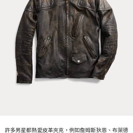
許多男星都熱愛皮革夾克，例如詹姆斯狄恩、布萊德