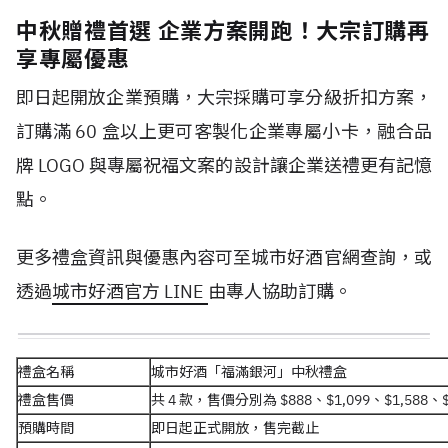
中秋贈禮首選 企業方案開跑！大宗訂購再
享專屬優惠
即日起開放企業預購，大宗採購可享分級折扣方案，
訂購滿 60 盒以上更可客製化企業專屬小卡，融合品
牌 LOGO 與專屬祝福文案的設計讓企業送禮更有記憶
點。
更多禮盒資訊與優惠內容可至城市好酒官網查詢，或
透過
城市好酒官方 LINE
由專人協助訂購。
禮盒名稱
城市好酒「福滿銀河」中秋禮盒
禮盒售價
共 4 款，售價分別為 $888、$1,099、$1,588、$
預購時間
即日起正式開放，售完截止