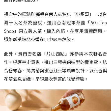
禮盒中的糕點則攜手台南人氣名店「小丞事」，以台
灣十大名茶為靈感，選用台南冠軍茶園「60+ Tea
Shop」東方美人茶，揉入內餡，在享用蛋黃酥時，
還能感受精品茶香在口中層層釋放。
此外，費南雪名店「片山西點」亦參與本次聯名合
作，呼應宇宙意象，推出三種幾何造型的費南雪，結
合碧螺春、萬壽菊與蜜香紅茶等風味設計，以茶香與
花草氣息交織，呈現層次豐富的味覺體驗。