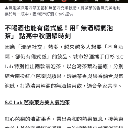
▲氣泡茶採用冷萃工藝和無菌冷充填技術，將茶葉的香氣完美地封
存於每一瓶中。圖/城市好酒 City9 提供
不喝酒也能有儀式感！用｢ 無酒精氣泡
茶」 點亮中秋團聚時刻
因應「清醒社交」熱潮，越來越多人想要「不含酒
精、卻仍有儀式感」的飲品。城市好酒攜手仃杉 S.C
Lab 特別推出兩款氣泡茶，以台灣茶葉為基底，分別
結合南投紅心芭樂與蘋果，透過茶香與果香融合與氣
泡感，打造清爽輕盈的無酒精茶飲，適合全家共享。
S.C Lab 芭樂東方美人氣泡茶
紅心芭樂的清甜果香，帶出柔和的熟果氣息，接著東