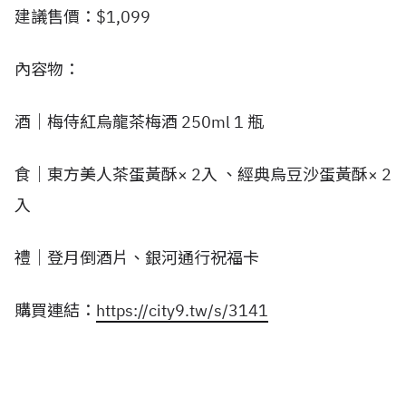
建議售價：$1,099
內容物：
酒｜梅侍紅烏龍茶梅酒 250ml 1 瓶
食｜東方美人茶蛋黃酥× 2入 、經典烏豆沙蛋黃酥× 2
入
禮｜登月倒酒片、銀河通行祝福卡
購買連結：
https://city9.tw/s/3141