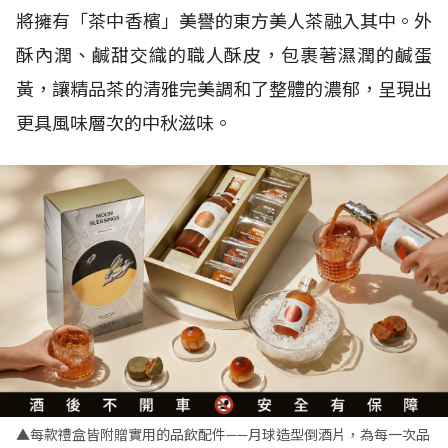
將擁有「茶中香檳」美譽的東方美人茶融入其中。外
酥內潤、鹹甜交織的職人酥皮，包裹著濕潤的鹹蛋
黃，讓精品茶的清雅完美調和了整體的濃郁，呈現出
更具風味層次的中秋滋味。
▲每款禮盒皆附贈實用的品飲配件——月球造型倒酒片，為每一次品