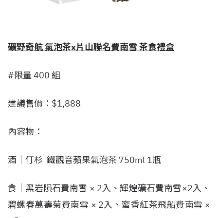
礦野奇航 氣泡茶x片山聯名費南雪 茶食禮盒
#限量 400 組
建議售價：$1,888
內容物：
酒｜仃杉 鐵觀音蘋果氣泡茶 750ml 1瓶
食｜黑岩隕石費南雪 × 2入、輝煌礦石費南雪×2入、
碧螺春萬壽菊費南雪 × 2入、蜜香紅茶飛船費南雪 ×