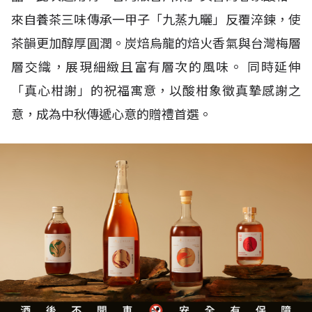
來自養茶三味傳承一甲子「九蒸九曬」反覆淬鍊，使
茶韻更加醇厚圓潤。炭焙烏龍的焙火香氣與台灣梅層
層交織，展現細緻且富有層次的風味。 同時延伸
「真心柑謝」的祝福寓意，以酸柑象徵真摯感謝之
意，成為中秋傳遞心意的贈禮首選。