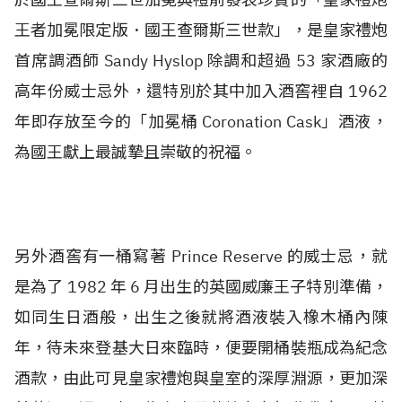
王者加冕限定版．國王查爾斯三世款」，是皇家禮炮
首席調酒師 Sandy Hyslop 除調和超過 53 家酒廠的
高年份威士忌外，還特別於其中加入酒窖裡自 1962
年即存放至今的「加冕桶 Coronation Cask」酒液，
為國王獻上最誠摯且崇敬的祝福。
另外酒窖有一桶寫著 Prince Reserve 的威士忌，就
是為了 1982 年 6 月出生的英國威廉王子特別準備，
如同生日酒般，出生之後就將酒液裝入橡木桶內陳
年，待未來登基大日來臨時，便要開桶裝瓶成為紀念
酒款，由此可見皇家禮炮與皇室的深厚淵源，更加深