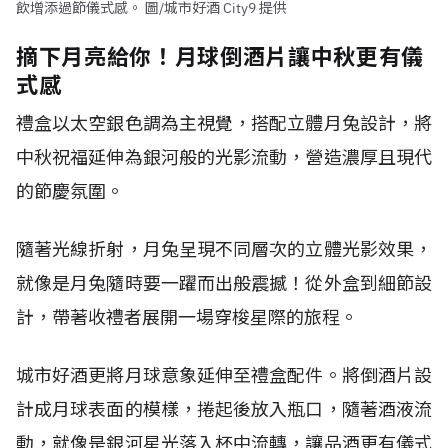
飲增添過節儀式感。 圖/城市好酒 City9 提供
摘下月亮給你！月球倒酒片讓中秋更有儀
式感
禮盒以太空銀色調為主視覺，搭配立體月兔設計，將
中秋祝福延伸為銀河般的光影流動，營造濃厚且現代
的節慶氛圍。
隨著光線折射，月兔呈現不同層次的立體光影效果，
就像是月兔隨時要一躍而出般震撼！從外盒到細節設
計，帶著收禮者展開一場穿梭星際的旅程。
城市好酒更將月球意象延伸至禮盒配件。將倒酒片設
計成月球表面的模樣，捲起後放入瓶口，隨著酒液流
動，就像是銀河星光落入杯中流轉，讓品酒更有儀式