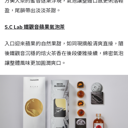
方美人茶的蜜香逐漸浮現，氣泡讓整體口感更俐落輕
盈，尾韻帶出淡淡茶甜。
S.C Lab 鐵觀音蘋果氣泡茶
入口迎來蘋果的自然果甜，如同現摘般清爽直接，隨
後鐵觀音沉穩的焙火茶香在後段優雅接續，綿密氣泡
讓整體風味更加圓潤爽口。