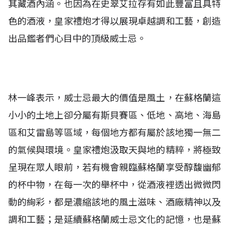
其藏酒內涵。也因為在史翠艾拉存有如此豐富且具特
色的酒液，皇家禮炮才得以展現卓越調和工藝，創造
出品鑑者們心目中的頂級威士忌。
林一峰表示，威士忌最大的價值是風土，在蘇格蘭這
小小的土地上卻分屬有斯貝賽區、低地、高地、海島
區和艾雷島等區域，每個地方都有屬於該地獨一無二
的氣候與環境。皇家禮炮汲取天與地的精粹，將極致
呈現在眾人眼前，若有機會親臨蘇格蘭享受醇馥幽郁
的杯中物，在每一次的舉杯中，從酒液裡透出微微閃
動的絢彩，都是濃縮該地的風土滋味、酒廠精神以及
調和工藝；是延續蘇格蘭威士忌文化的記憶，也是蘇