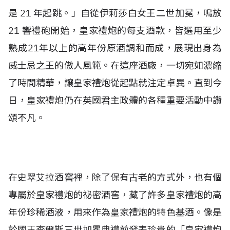
是 21 年起跳。」自從伊莉莎白女王二世加冕，鳴放
21 響禮砲開始，皇家禮炮的每支酒款，皆選用至少
熟成21年以上的高年份原酒調和而成，展現出身為
威士忌之王的傲人風範。在這座酒廠，一切宛如濃縮
了時間精華，讓皇家禮炮從起點就注定卓異。直到今
日，皇家禮炮仍在英國君主政體的各種重要活動中讚
頌不凡。
在史翠艾拉酒窖裡，除了保有古老的方式外，也有個
專屬於皇家禮炮的祕密酒窖，藏了許多皇家禮炮的高
年份珍稀酒液，用來作為皇家禮炮的特色基酒。像是
於國王查爾斯三世加冕典禮前發表珍貴的「皇家禮炮