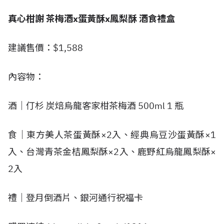
真心柑謝 茶梅酒x蛋黃酥x鳳梨酥 酒食禮盒
建議售價：$1,588
內容物：
酒｜仃杉 炭焙烏龍客家柑茶梅酒 500ml 1 瓶
食｜東方美人茶蛋黃酥×2入、經典烏豆沙蛋黃酥×1
入、台灣青茶金桔鳳梨酥×2入、鹿野紅烏龍鳳梨酥×
2入
禮｜登月倒酒片、銀河通行祝福卡