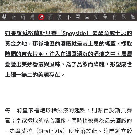
如果說蘇格蘭斯貝賽（Speyside）是孕育威士忌的
黃金之地，那該地區的酒廠就是威士忌的搖籃，擷取
時間的吉光片羽，注入在渾厚深沉的酒液之中，層層
疊疊出美妙香氣與風味，為了品飲而降臨，形塑成世
上獨一無二的美麗存在。
每一滴皇家禮炮珍稀酒液的起點，則源自於斯貝賽
區；皇家禮炮的核心酒廠，同時也被譽為最美酒廠的
—史翠艾拉（Strathisla）便座落於此。這間創立於