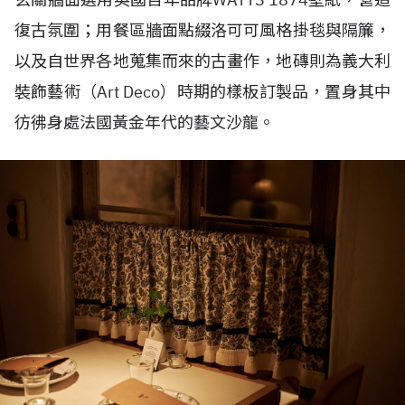
復古氛圍；用餐區牆面點綴洛可可風格掛毯與隔簾，
以及自世界各地蒐集而來的古畫作，地磚則為義大利
裝飾藝術（
Art Deco
）時期的樣板訂製品，
置身其中
彷彿身處法國黃金年代的藝文沙龍。