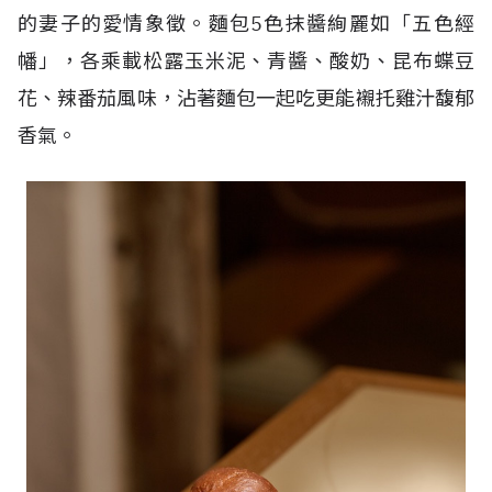
的妻子的愛情象徵。麵包
5
色抹醬絢麗如「五色經
幡」，各乘載松露玉米泥、青醬、酸奶、昆布蝶豆
花、辣番茄風味，沾著麵包一起吃更能襯托雞汁馥郁
香氣。