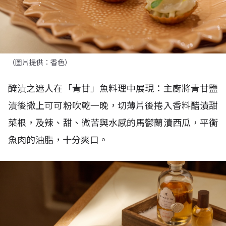
（圖片提供：香色）
醃漬之迷人在「青甘」魚料理中展現：主廚將青甘鹽
漬後撒上可可粉吹乾一晚，切薄片後捲入香料醋漬甜
菜根，及辣、甜、微苦與水感的馬鬱蘭漬西瓜，平衡
魚肉的油脂，十分爽口。