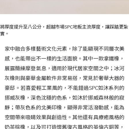
將厚度提升至八公分，超越市場SPC地板主流厚度，讓踩踏更紮
實。
家中融合多樣藝術文化元素，除了能顯現不同層次美
感，也能帶出不一樣的生活面貌。其中一款拿鐵橡，
展露簡練摩登氣息，適用於現代居家空間之中；冰河
灰橡則與豪華金屬軟件非常易搭，常見於奢華大器的
豪邸。若喜愛輕工業風的，不能錯過SPC如沐系列的
挪威灰橡，深色沈穩的色系，如沐於挪威森林般的寂
靜；帶灰色系的北美印橡，顯得非常活潑動感，能為
空間帶來吸睛效果與創造性。其他還有具療癒風格的
奶茶棕橡，以及可打造懷舊復古風格的英倫古銅等，