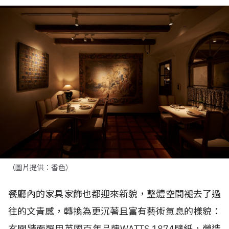
（圖片提供：香色）
餐廳內的家具家飾也都迎來新貌，整體空間褪去了過
往的文青感，轉換為更沉著且富有藝術氣息的樣貌：
玄關牆面選用英國百年品牌
WATTS 1874
壁紙，營造