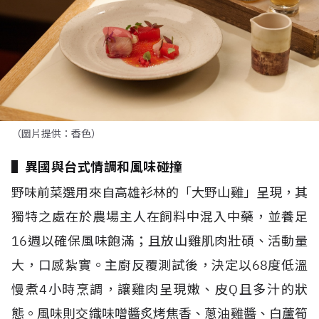
（圖片提供：香色）
▌異國與台式情調和風味碰撞
野味前菜選用來自高雄衫林的「大野山雞」呈現，其
獨特之處在於農場主人在飼料中混入中藥，並養足
16
週以確保風味飽滿；且放山雞肌肉壯碩、活動量
大，口感紮實。主廚反覆測試後，決定以
68
度低溫
慢煮
4
小時烹調，讓雞肉呈現嫩、皮
Q
且多汁的狀
態。風味則交織味噌醬炙烤焦香、蔥油雞醬、白蘆筍