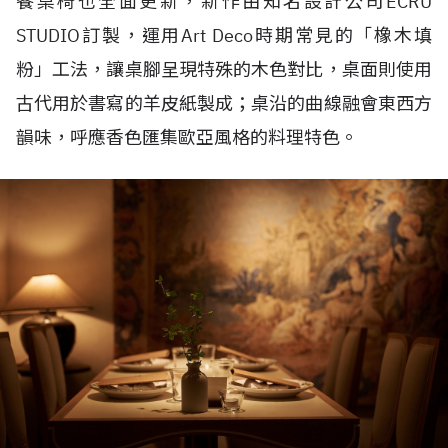
餐桌椅也全面更新，新作由知名設計公司
ECRU
STUDIO
訂製，運用
Art Deco
時期常見的「橡木填
粉」工法，讓桌腳呈現特殊的木色對比，桌面則使用
古代用於書寫的羊皮紙製成；桌沿的曲線融會東西方
韻味，呼應香色匯集歐亞風格的料理特色。