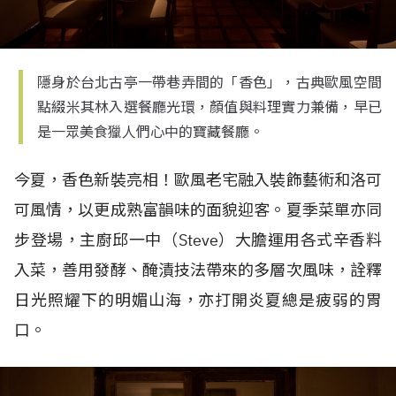
隱身於台北古亭一帶巷弄間的「香色」，古典歐風空間
點綴米其林入選餐廳光環，顏值與料理實力兼備，早已
是一眾美食獵人們心中的寶藏餐廳。
今夏，香色新裝亮相！歐風老宅融入裝飾藝術和洛可
可風情，以更成熟富韻味的面貌迎客。夏季菜單亦同
步登場，主廚邱一中（
Steve
）大膽運用各式辛香料
入菜，善用發酵、醃漬技法帶來的多層次風味，詮釋
日光照耀下的明媚山海，亦打開炎夏總是疲弱的胃
口。