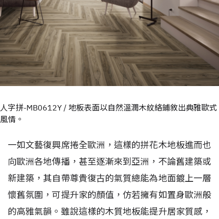
人字拼-MB0612Y / 地板表面以自然溫潤木紋絡鋪敘出典雅歐式
風情。
一如文藝復興席捲全歐洲，這樣的拼花木地板進而也
向歐洲各地傳播，甚至逐漸來到亞洲，不論舊建築或
新建築，其自帶尊貴復古的氣質總能為地面鍍上一層
懷舊氛圍，可提升家的顏值，仿若擁有如置身歐洲般
的高雅氣韻。雖說這樣的木質地板能提升居家質感，