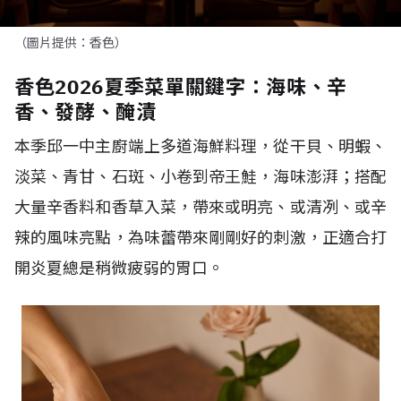
（圖片提供：香色）
香色2026夏季菜單關鍵字：海味、辛
香、發酵、醃漬
本季邱一中主廚端上多道海鮮料理，從干貝、明蝦、
淡菜、青甘、石斑、小卷到帝王鮭，海味澎湃；搭配
大量辛香料和香草入菜，帶來或明亮、或清冽、或辛
辣的風味亮點，為味蕾帶來剛剛好的刺激，正適合打
開炎夏總是稍微疲弱的胃口。