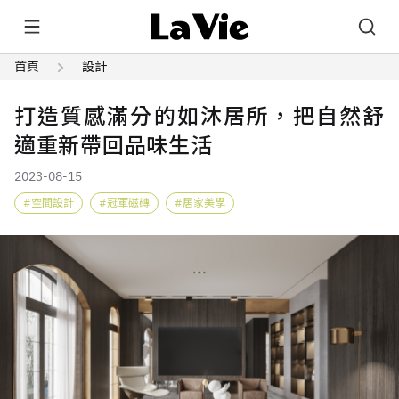
首頁
設計
打造質感滿分的如沐居所，把自然舒
適重新帶回品味生活
2023-08-15
空間設計
冠軍磁磚
居家美學