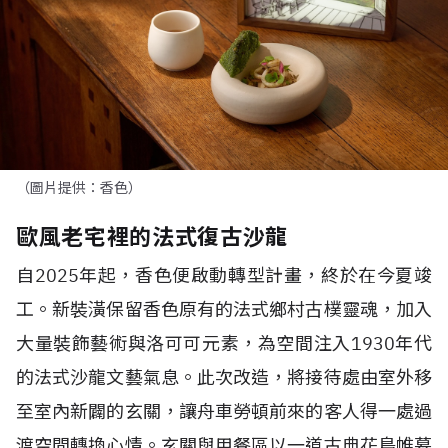
（圖片提供：香色）
歐風老宅裡的法式復古沙龍
自
2025
年起，香色便啟動轉型計畫，終於在今夏竣
工。新裝潢保留香色原有的法式鄉村古樸靈魂，加入
大量裝飾藝術與洛可可元素，為空間注入
1930
年代
的法式沙龍文藝氣息。此次改造，將接待處由室外移
至室內新闢的玄關，讓舟車勞頓前來的客人得一處過
渡空間轉換心情。玄關與用餐區以一道古典花鳥帷幕