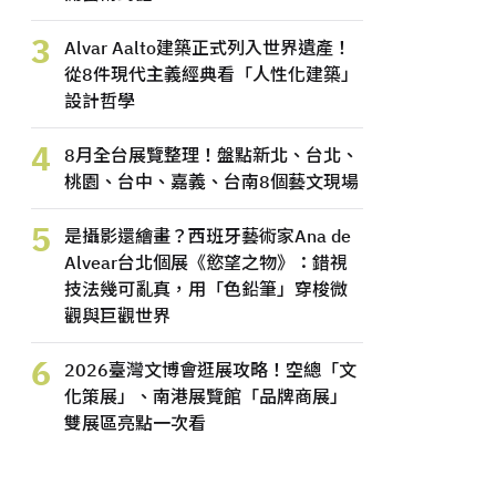
3
Alvar Aalto建築正式列入世界遺產！
從8件現代主義經典看「人性化建築」
設計哲學
4
8月全台展覽整理！盤點新北、台北、
桃園、台中、嘉義、台南8個藝文現場
5
是攝影還繪畫？西班牙藝術家Ana de
Alvear台北個展《慾望之物》：錯視
技法幾可亂真，用「色鉛筆」穿梭微
觀與巨觀世界
6
2026臺灣文博會逛展攻略！空總「文
化策展」、南港展覽館「品牌商展」
雙展區亮點一次看