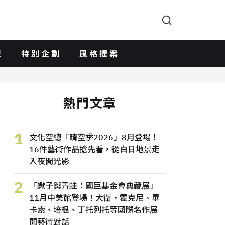
版
特別企劃
風格提案
熱門文章
1
文化空總「晴空季2026」8月登場！
16件藝術作品搶先看，從白日地景走
入夜間光影
2
「蠍子與青蛙：國巨基金會典藏展」
11月中美館登場！大衛・霍克尼、畢
卡索、培根、丁托列托等國際名作展
開藝術對話