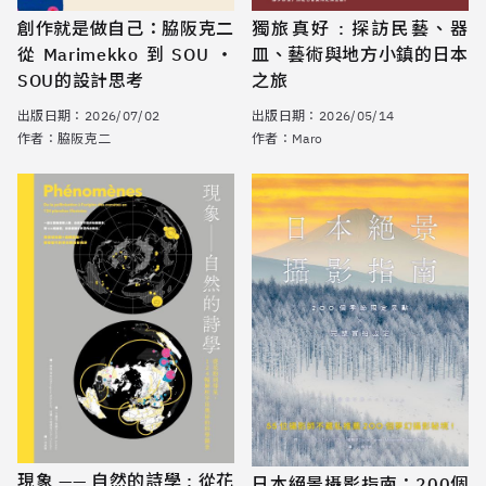
創作就是做自己：脇阪克二
獨旅真好 : 探訪民藝、器
從Marimekko到SOU・
皿、藝術與地方小鎮的日本
SOU的設計思考
之旅
出版日期：
2026/07/02
出版日期：
2026/05/14
作者：
脇阪克二
作者：
Maro
現象 —— 自然的詩學 : 從花
日本絕景攝影指南：200個