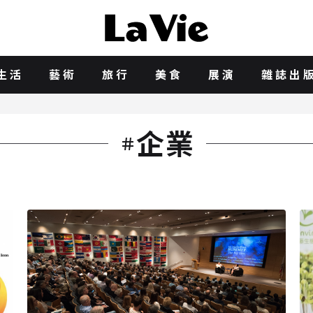
生活
藝術
旅行
美食
展演
雜誌出
企業