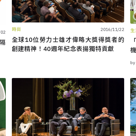
時尚
2016/11/22
生
/02
全球10位勞力士雄才偉略大獎得獎者的
「
時隔
創建精神！40週年紀念表揚獨特貢獻
by