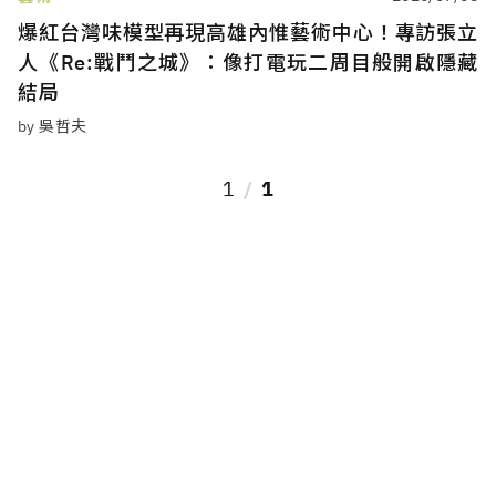
爆紅台灣味模型再現高雄內惟藝術中心！專訪張立
人《Re:戰鬥之城》：像打電玩二周目般開啟隱藏
結局
by 吳哲夫
1
1