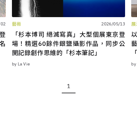
藝術
展
/02
2026/05/13
登
「杉本博司 絕滅寫真」大型個展東京登
名
場！精選60餘件銀鹽攝影作品，同步公
開記錄創作思維的「杉本筆記」
「
by La Vie
by
1