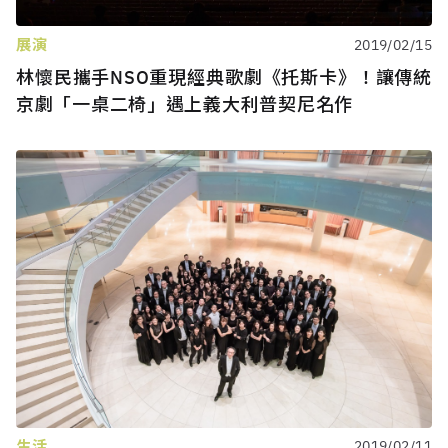
展演
2019/02/15
林懷民攜手NSO重現經典歌劇《托斯卡》！讓傳統
京劇「一桌二椅」遇上義大利普契尼名作
生活
2019/02/11