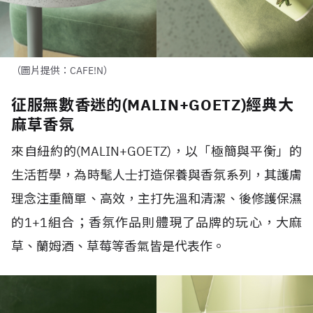
（圖片提供：CAFE!N）
征服無數香迷的(MALIN+GOETZ)經典大
麻草香氛
來自紐約的
(MALIN+GOETZ)
，以「極簡與平衡」的
⽣活哲學，為時髦⼈⼠打造保養與香氛系列，其護膚
理念注重簡單、高效，主打先溫和清潔、後修護保濕
的
1+1
組合；香氛作品則體現了品牌的玩心，大麻
草、蘭姆酒、草莓等香氣皆是代表作。