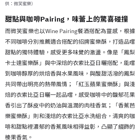
供：微笑蜜樂）
甜點與咖啡Pairing，味蕾上的驚喜碰撞
而微笑蜜樂也以Wine Pairing餐酒搭配為靈感，根據
不同咖啡分別推薦適合搭配的招牌蜜樂酥，打造品嚐
甜點的獨特體驗，感受更多味覺的激盪。像是「鳳梨
卡士達蜜樂酥」與中深焙的衣索比亞日曬搭配，能嚐
到咖啡醇厚的烘焙香與水果風味，與酸甜活潑的鳳梨
共同帶出明亮的熱帶風情；「紅玉蘋果蜜樂酥」與淺
焙的衣索比亞日曬一起品嚐，感受咖啡中的馥郁花果
香引出了酥皮中的奶油與溫潤的肉桂香氣；「香蕉芭
樂蜜樂酥」則和淺焙的衣索比亞水洗組合，清爽的咖
啡和甜點裡濃郁的香蕉風味相得益彰，凸顯了綴飾的
榛果香氣。