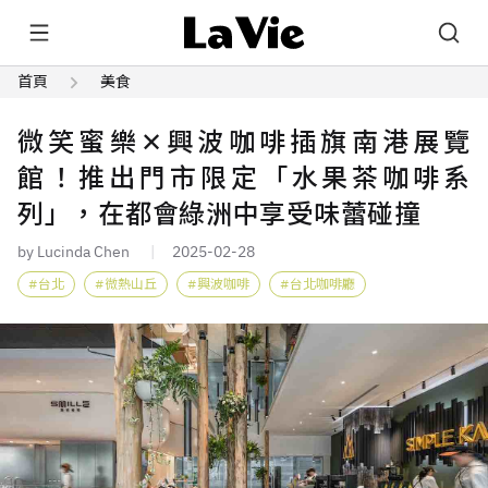
首頁
美食
微笑蜜樂✕興波咖啡插旗南港展覽
館！推出門市限定「水果茶咖啡系
列」，在都會綠洲中享受味蕾碰撞
by Lucinda Chen
2025-02-28
台北
微熱山丘
興波咖啡
台北咖啡廳