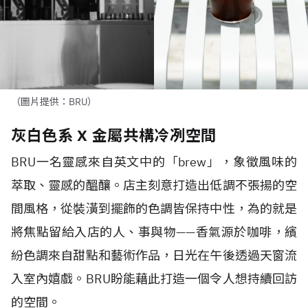
（圖片提供：BRU）
灰白色系 X 金屬共構冷冽空間
BRU
一名靈感來自英文中的「
brew
」，象徵風味的
萃取、靈感的醞釀。店主刻意打造出低調不張揚的空
間風格，從裝潢到擺飾的色調皆保持中性，為的就是
將焦點留給入店的人、事與物
——
香氣源於咖啡，繽
紛色調來自甜點和藝術作品，日光在午後透過天窗流
入室內嬉戲。
BRU
盼能藉此打造一個令人想持續回訪
的空間。