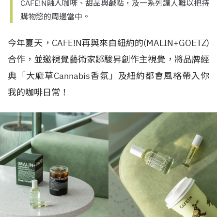
CAFE!N融入咖啡、甜品與鹹點，及一系列讓人難以把持
購物慾的周邊當中。
今年夏天，
CAFE!N
再與來自紐約的
(MALIN+GOETZ)
合作，並邀視覺藝術家鄒駿昇創作主視覺，將品牌經
典「大麻草
Cannabis
香氛」及紐約都會風格帶入你
我的咖啡日常！