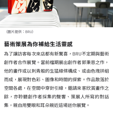
（圖片提供：BRU）
藝術策展為你補給生活靈感
為了讓訪客每次來店都有新驚喜，
BRU
不定期與藝術
創作者合作展覽。當前檔期展出創作者郭秉恩之作，
他的畫作或以刺青般的生猛線條構成、或由色塊拼組
而成，展現對色彩、圖像和時間的探索。作品散落於
空間各處，在空間中穿針引線，邀請來客欣賞畫作之
餘，亦聆聽創作者採集的聲響、策展人所寫的對話
集，親自用雙眼和耳朵親近這場迷你展覽。