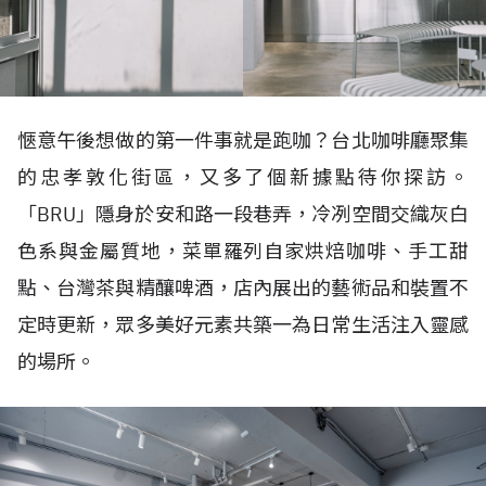
愜意午後想做的第一件事就是跑咖？台北咖啡廳聚集
的忠孝敦化街區，又多了個新據點待你探訪。
「
BRU
」隱身於安和路一段巷弄，冷冽空間交織灰白
色系與金屬質地，菜單羅列自家烘焙咖啡、手工甜
點、台灣茶與精釀啤酒，店內展出的藝術品和裝置不
定時更新，眾多美好元素共築一為日常生活注入靈感
的場所。