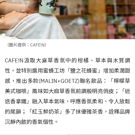
（圖片提供：CAFE!N）
CAFE!N
汲取⼤⿇草香氛中的柑橘、草本與⽊質調
性，並特別選用蜜蜂⼯坊「鹽之花蜂蜜」增加柔潤甜
感，推出多款
(MALIN+GOETZ)
聯名飲品：「檸檬草
美式咖啡」風味如大麻草香氛前調般明亮俏皮；「迷
迭香拿鐵」融入草本氣味，呼應香氛柔和、令人放鬆
的尾韻；「紅⽟鮮奶茶」多了抹優雅茶香，詮釋品牌
沉靜內斂的香氣個性。