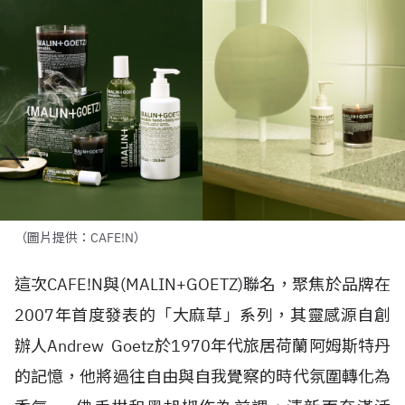
（圖片提供：CAFE!N）
這次
CAFE!N
與
(MALIN+GOETZ)
聯名，聚焦於品牌在
2007
年首度發表的「大麻草」系列，其靈感源自
創
辦⼈
Andrew Goetz
於
1970
年代旅居荷蘭阿姆斯特丹
的記憶，他將過往⾃由與⾃我覺察的時代氛圍轉化為