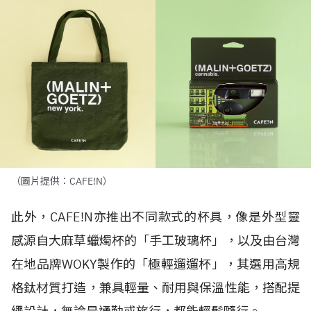
（圖片提供：CAFE!N）
此外，
CAFE!N
亦推出不同款式的杯具，像是
外型靈
感源自
大麻草蠟燭杯的「
⼿⼯玻璃杯」
，以及由台灣
在地品牌
WOKY
製作的「極輕遛遛杯」，其選用⾼規
格鈦材質打造，兼具輕量、耐⽤與保溫性能，搭配提