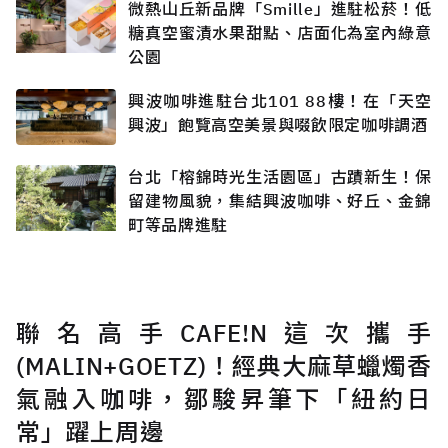
微熱山丘新品牌「Smille」進駐松菸！低
糖真空蜜漬水果甜點、店面化為室內綠意
公園
興波咖啡進駐台北101 88樓！在「天空
興波」飽覽高空美景與啜飲限定咖啡調酒
台北「榕錦時光生活園區」古蹟新生！保
留建物風貌，集結興波咖啡、好丘、金錦
町等品牌進駐
聯名高手CAFE!N這次攜手
(MALIN+GOETZ)！經典大麻草蠟燭香
氣融入咖啡，鄒駿昇筆下「紐約日
常」躍上周邊