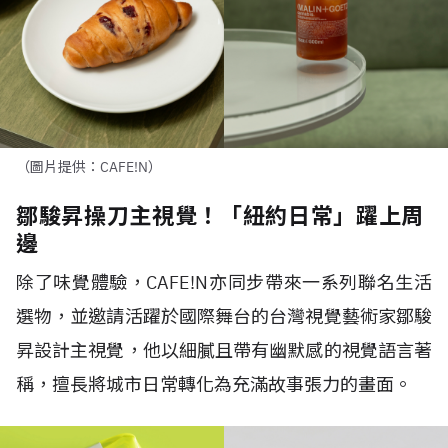
（圖片提供：CAFE!N）
鄒駿昇操刀主視覺！「紐約日常」躍上周
邊
除了味覺體驗，
CAFE!N
亦同步帶來一系列聯名⽣活
選物，並邀請活躍於國際舞台的台灣視覺藝術家鄒駿
昇設計主視覺，他以細膩且帶有幽默感的視覺語言著
稱，擅長將城市日常轉化為充滿故事張力的畫面。