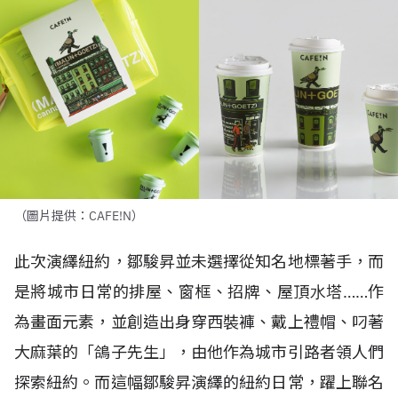
（圖片提供：CAFE!N）
此次演繹紐約，鄒駿昇並未選擇從知名地標著手，而
是將城市日常的排屋、窗框、招牌、屋頂⽔塔……作
為畫面元素，並創造出身穿西裝褲、戴上禮帽、叼著
大麻葉的「鴿子先生」，由他作為城市引路者領人們
探索紐約。而這幅鄒駿昇演繹的紐約日常，躍上聯名