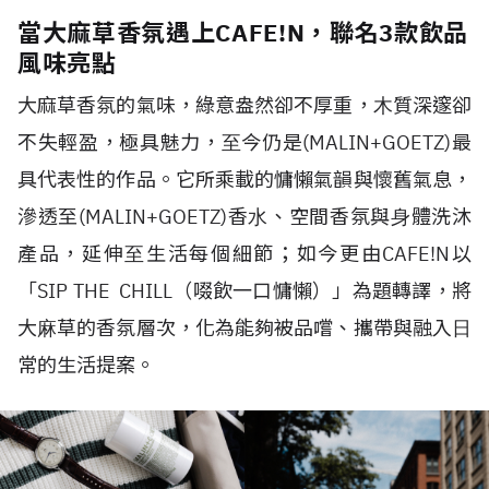
當大麻草香氛遇上CAFE!N，聯名3款飲品
風味亮點
大麻草香氛的氣味，
綠意盎然卻不厚重，⽊質深邃卻
不失輕盈，極具魅力，⾄今仍是
(MALIN+GOETZ)
最
具代表性的作品。它所乘載的慵懶氣韻與懷舊氣息，
滲透至
(MALIN+GOETZ)
香⽔、空間香氛與⾝體洗沐
產品，延伸⾄⽣活每個細節；如今更由
CAFE!N
以
「
SIP THE CHILL
（啜飲一口慵懶）」為題轉譯，將
⼤⿇草的香氛層次，化為能夠被品嚐、攜帶與融入⽇
常的⽣活提案。