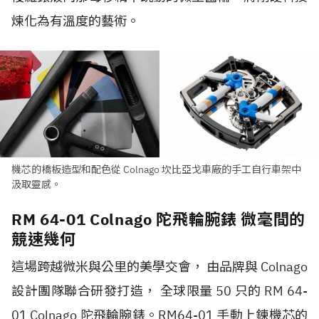
煉化為有溫度的藝術。
機芯的橋板造型和配色從 Colnago 坎比亞戈車廠的手工自行車架中
汲取靈感。
RM 64-01 Colnago 陀飛輪腕錶 微毫間的
競速幾何
這場跨越微米與公里的美學交會， 由品牌與
Colnago
設計團隊聯合研發打造， 全球限量
50
只的
RM 64-
01 Colnago
陀飛輪腕錶。
RM64-01
手動上鍊機芯的