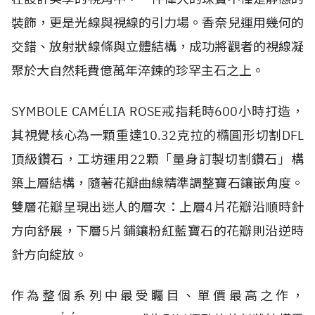
裝飾，更是光線與視線的引力場。香奈兒運用幾何的
交錯、放射狀線條與立體結構，成功將觀者的視線凝
聚於大自然耗費億萬年淬鍊的珍罕主石之上。
SYMBOLE CAMÉLIA ROSE戒指耗時600小時打造，
其視覺核心為一顆重達10.32克拉的橢圓形切割DFL
頂級鑽石，工坊運用22顆「量身訂製切割鑽石」構
築上層結構，隨著花瓣曲線精準調整寶石鑲嵌角度。
雙層花瓣呈現出迷人的層次：上層4片花瓣沿順時針
方向舒展，下層5片鋪鑲粉紅藍寶石的花瓣則沿逆時
針方向綻放。
作為整個系列中最受矚目、單價最高之作，