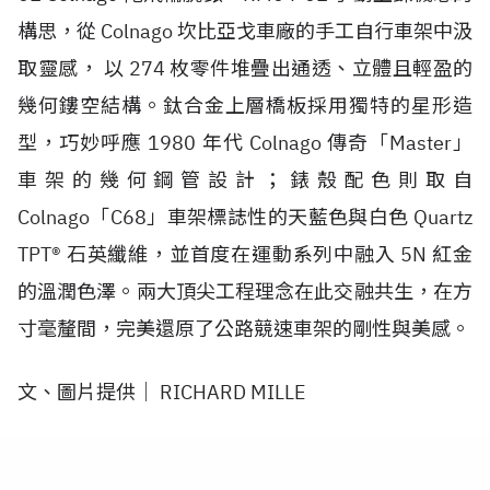
構思，從
Colnago
坎比亞戈車廠的手工自行車架中汲
取靈感， 以
274
枚零件堆疊出通透、立體且輕盈的
幾何鏤空結構。鈦合金上層橋板採用獨特的星形造
型，巧妙呼應
1980
年代
Colnago
傳奇「
Master
」
車架的幾何鋼管設計；錶殼配色則取自
Colnago
「
C68
」車架標誌性的天藍色與白色
Quartz
TPT®
石英纖維，並首度在運動系列中融入
5N
紅金
的溫潤色澤。兩大頂尖工程理念在此交融共生，在方
寸毫釐間，完美還原了公路競速車架的剛性與美感。
文、圖片提供｜
RICHARD MILLE