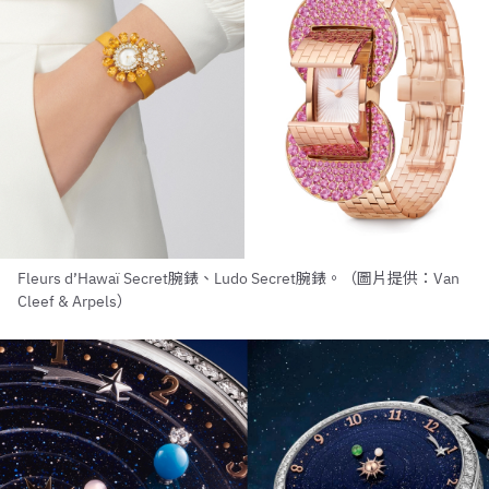
Fleurs d’Hawaï Secret腕錶、Ludo Secret腕錶。（圖片提供：Van
Cleef & Arpels）