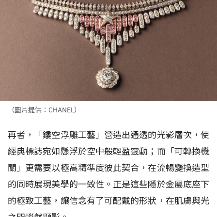
（圖片提供：CHANEL）
再者，「鏤空浮雕工藝」營造出通透的光影層次，使
經典標誌宛如懸浮於空中般輕盈靈動；而「可轉換機
關」更需要以極高精準度彼此契合，在流暢變換造型
的同時展現美學的一致性。正是這些隱於金屬底座下
的極致工藝，讓信念有了可配戴的形狀，在肌膚與光