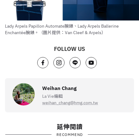
Lady Arpels Papillon Automate腕錶、Lady Arpels Ballerine
Enchantée腕錶。（圖片提供：Van Cleef & Arpels）
FOLLOW US
Weihan Chang
La Vie編輯
weihan_chang@hmg.com.tw
延伸閱讀
RECOMMEND