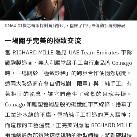
RM64-01機芯輪系採對角線排列，借鑑了自行車傳動系統的佈局。
一場關乎完美的極致交流
當
RICHARD MILLE
遇見
UAE Team Emirates
車隊
戰駒製造商、義大利殿堂級手工自行車品牌
Colnago
時，一場關於「極致珍稀」的跨界合作便悄然展開。
這兩大製造商在各自領域對「限量」與「純手工」有
著相同的執念，讓它們產生了強烈的靈魂共振。
Colnago
如雕塑藝術品般的碳纖維車架線條，捨棄了
工業流水線的平庸，堅持純手工打造的匠人精神；
而這樣的工藝溫度，正完美對應著
RICHARD MILLE
複雜錶殼內那每秒精準跳動的微型齒輪，將剛硬科技