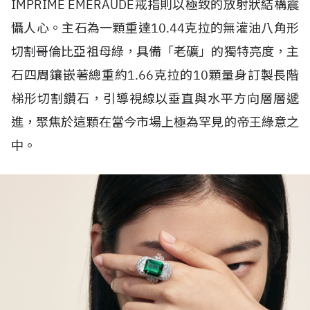
IMPRIMÉ ÉMERAUDE戒指則以極致的放射狀結構震
懾人心。主石為一顆重達10.44克拉的無灌油八角形
切割哥倫比亞祖母綠，具備「老礦」的獨特亮度，主
石四周鑲嵌著總重約1.66克拉的10顆量身訂製長階
梯形切割鑽石，引導視線以垂直與水平方向層層遞
進，聚焦於這顆在當今市場上極為罕見的帝王綠意之
中。