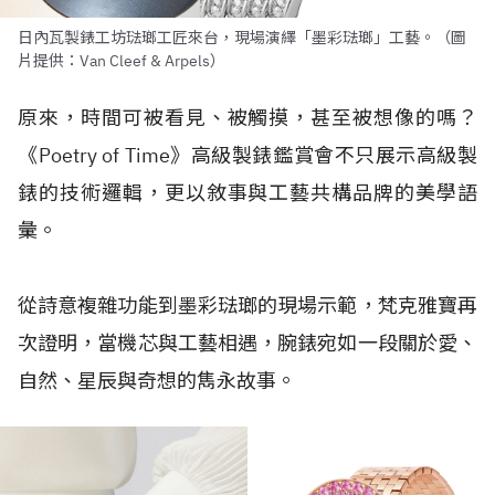
日內瓦製錶工坊琺瑯工匠來台，現場演繹「墨彩琺瑯」工藝。（圖
片提供：Van Cleef & Arpels）
原來，時間可被看見、被觸摸，甚至被想像的嗎？
《Poetry of Time》高級製錶鑑賞會不只展示高級製
錶的技術邏輯，更以敘事與工藝共構品牌的美學語
彙。
從詩意複雜功能到墨彩琺瑯的現場示範，梵克雅寶再
次證明，當機芯與工藝相遇，腕錶宛如一段關於愛、
自然、星辰與奇想的雋永故事。