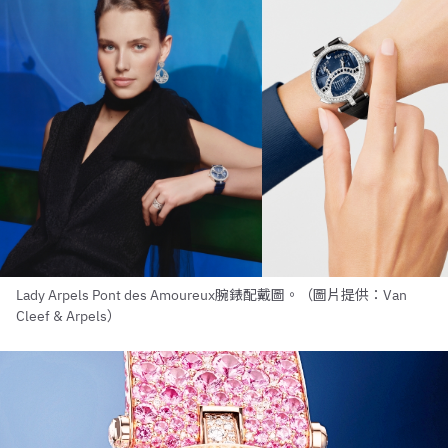
Lady Arpels Pont des Amoureux腕錶配戴圖。（圖片提供：Van
Cleef & Arpels）