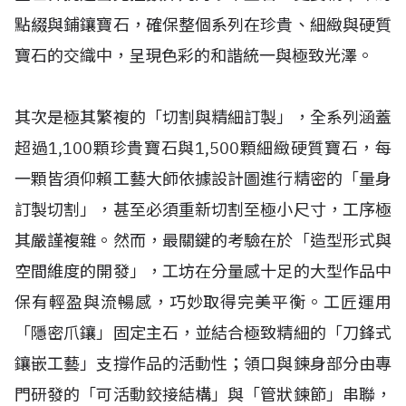
點綴與鋪鑲寶石，確保整個系列在珍貴、細緻與硬質
寶石的交織中，呈現色彩的和諧統一與極致光澤。
其次是極其繁複的「切割與精細訂製」，全系列涵蓋
超過1,100顆珍貴寶石與1,500顆細緻硬質寶石，每
一顆皆須仰賴工藝大師依據設計圖進行精密的「量身
訂製切割」，甚至必須重新切割至極小尺寸，工序極
其嚴謹複雜。然而，最關鍵的考驗在於「造型形式與
空間維度的開發」，工坊在分量感十足的大型作品中
保有輕盈與流暢感，巧妙取得完美平衡。工匠運用
「隱密爪鑲」固定主石，並結合極致精細的「刀鋒式
鑲嵌工藝」支撐作品的活動性；領口與鍊身部分由專
門研發的「可活動鉸接結構」與「管狀鍊節」串聯，