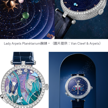
Lady Arpels Planétarium腕錶。（圖片提供：Van Cleef & Arpels）