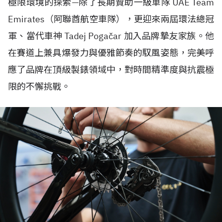
極限環境的探索—除了長期贊助一級車隊 UAE Team
Emirates（阿聯酋航空車隊），更迎來兩屆環法總冠
軍、當代車神 Tadej Pogačar 加入品牌摯友家族。他
在賽道上兼具爆發力與優雅節奏的馭風姿態，完美呼
應了品牌在頂級製錶領域中，對時間精準度與抗震極
限的不懈挑戰。