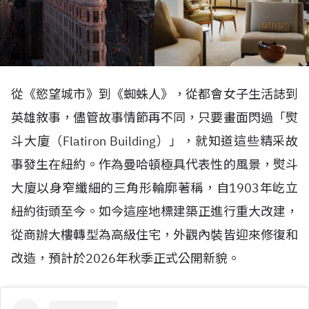
從《慾望城市》到《蜘蛛人》，從都會女子生活誌到
英雄敘事，儘管故事情節再不同，只要畫面閃過「熨
斗大廈（
Flatiron Building
）」，就知道這些精采故
事發生在紐約。作為曼哈頓極具代表性的風景，熨斗
大廈以身窄纖細的三角形輪廓著稱，自
1903
年屹立
紐約街頭至今。如今這座地標建築正進行重大改建，
從商辦大樓轉型為高級住宅，外觀內裝皆迎來修復和
改造，預計於
2026
年秋季正式公開新貌。