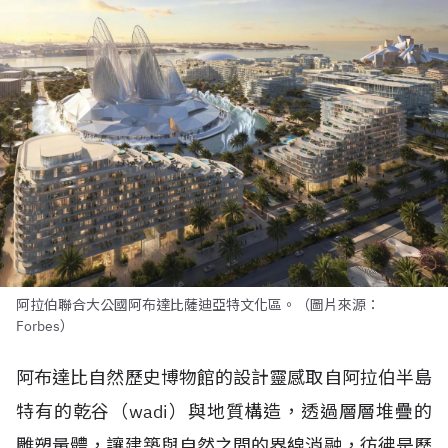
阿拉伯聯合大公國阿布達比薩迪亞特文化區。（圖片來源：
Forbes）
阿布達比自然歷史博物館的設計靈感取自阿拉伯半島
特有的乾谷（
wadi
）與地質構造，透過層層堆疊的
雕塑量體，讓建築與自然之間的界線消融，彷彿是歷