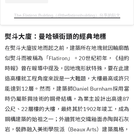
The Flatiron Building（@theflatironbuilding）分享的貼文
熨斗大廈：曼哈頓街頭的經典地標
在熨斗大廈拔地而起之前，建築所在地塊就因輪廓酷
似熨斗而被稱為「
Flatiron
」。
20
世紀初年，《紐約
時報》曾在報導中提及，因地塊形狀特殊，要在此建
造高樓就工程角度來說是一大難題，大樓最高或許只
能達到
12
層。然而，建築師
Daniel Burnham
採用當
時仍屬新興技術的鋼骨結構，為業主設計出高達
87
公尺、
22
層樓的大樓，最終其於
1902
年竣工，成為
鋼構建築的始祖之一；外牆質地交織釉面赤陶與石灰
岩，裝飾融入美術學院派（
Beaux Arts
）建築風格，