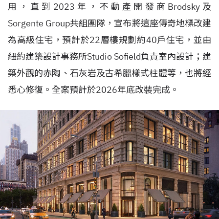
用，直到
2023
年，不動產開發商
Brodsky
及
Sorgente Group
共組團隊，宣布將這座傳奇地標改建
為高級住宅，預計於
22
層樓規劃約40戶住宅，並由
紐約建築設計事務所
Studio Sofield
負責室內設計；建
築外觀的赤陶、石灰岩及古希臘樣式柱體等，也將經
悉心修復。全案預計於
2026
年底改裝完成。