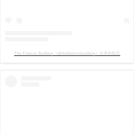
The Flatiron Building（@theflatironbuilding）分享的貼文