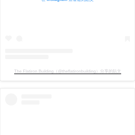
The Flatiron Building（@theflatironbuilding）分享的貼文