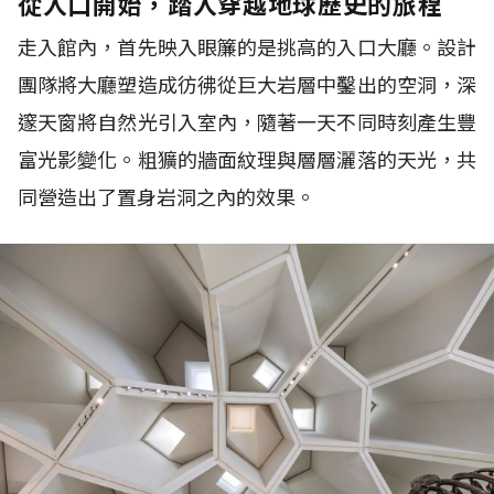
從入口開始，踏入穿越地球歷史的旅程
走入館內，首先映入眼簾的是挑高的入口大廳。設計
團隊將大廳塑造成彷彿從巨大岩層中鑿出的空洞，深
邃天窗將自然光引入室內，隨著一天不同時刻產生豐
富光影變化。粗獷的牆面紋理與層層灑落的天光，共
同營造出了置身岩洞之內的效果。