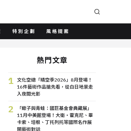
版
特別企劃
風格提案
熱門文章
1
文化空總「晴空季2026」8月登場！
16件藝術作品搶先看，從白日地景走
入夜間光影
2
「蠍子與青蛙：國巨基金會典藏展」
11月中美館登場！大衛・霍克尼、畢
卡索、培根、丁托列托等國際名作展
開藝術對話