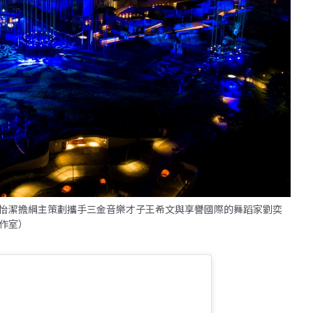
怡潔擔綱主策劃攜手三金音樂才子王希文與享譽國際的舞蹈家劉奕
作室）