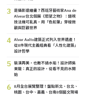
3
是攝影還繪畫？西班牙藝術家Ana de
Alvear台北個展《慾望之物》：錯視
技法幾可亂真，用「色鉛筆」穿梭微
觀與巨觀世界
4
Alvar Aalto建築正式列入世界遺產！
從8件現代主義經典看「人性化建築」
設計哲學
5
裝潢再美，也敵不過水垢！設計師吳
東龍：真正的設計，從看不見的水開
始
6
8月全台展覽整理！盤點新北、台北、
桃園、台中、嘉義、台南8個藝文現場