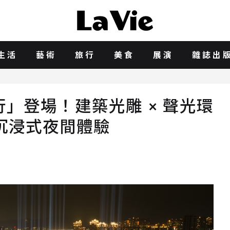
生活
藝術
旅行
美食
展演
雜誌出
」登場！建築光雕 × 聲光環
沉浸式夜間體驗