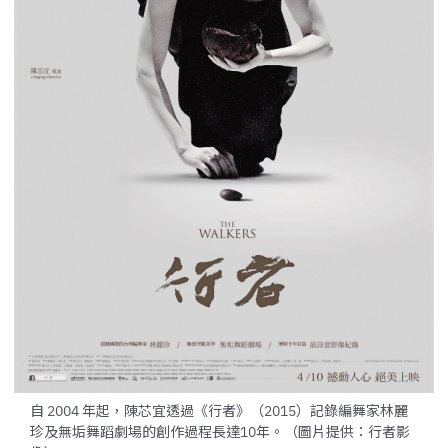
自 2004 年起，陳芯宜透過《行者》（2015）記錄編舞家林麗
珍及無垢舞蹈劇場的創作過程長達10年。（圖片提供：行者影