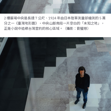
2 樓展場中央是長達 7 公尺、1924 年由日本陸軍測量部繪測的 5 萬
分之一《臺灣地形圖》，中央山脈南段一片空白的「未知之地」，
正是小說中追尋台灣雲豹的核心區域。（攝影：劉璧慈）