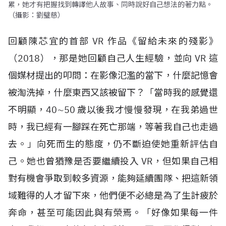
累，她才有把握找到轉譯他人故事、同時說好自己想法的著力點。
（攝影：劉璧慈）
回顧陳芯宜的首部
VR
作品《留給未來的殘影》
（
2018
），那是她回顧自己人生經驗，並向
VR
這
個媒材提出的叩問：在影像氾濫的當下，什麼記憶會
被淘洗掉，什麼東西又該被留下？「當時我的感覺還
不明顯，
40
∼
50
歲以後我才慢慢發現，在我弟過世
時，我已經有一腳踩在死亡那端，等著我自己也走過
去。」向死而生的態度，仍不斷迫使她重新評估自
己。她也曾猶豫是否要繼續投入
VR
，但如果自己相
對有機會爭取到較多資源，能夠延續團隊、把這新領
域難得的人才留下來，他們便不必總是為了生計疲於
奔命，甚至可能因此與有榮焉。「好像如果每一件