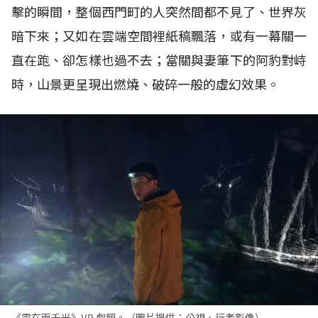
擊的瞬間，整個西門町的人突然間都不見了、世界灰
暗下來；又如在雲端空間裡紙稿飄落，或有一幕關一
直在跑、卻怎樣也過不去；當關與妻筆下的阿豹對峙
時，山景更呈現出燃燒、破碎一般的虛幻效果。