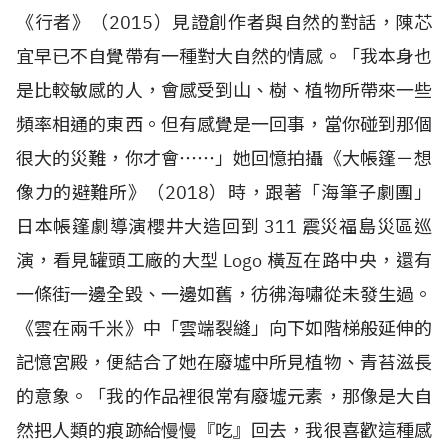
《行者》（
2015
）見證創作者與自然的對話，陳芯
宜早已不自覺帶有一種對大自然的情感。「我本身也
是比較敏感的人，會感受到山、樹、植物所帶來一些
頻率相通的東西。但有感覺是一回事，當你碰到那個
很大的災難，你才會⋯⋯」她回憶拍攝《大帳篷－想
像力的避難所》（
2018
）時，跟著「海筆子劇團」
日本帳篷劇導演櫻井大造回到
311
震災福島災區巡
演，看見罐頭工廠的大型
Logo
橫亙在路中央，還有
一條街一邊全毀、一邊如舊，彷彿海嘯從未發生過。
《雲在兩千米》中「雲端裂縫」向下如階梯般延伸的
記憶宮殿，便結合了她在廢墟中所見植物、青苔滋長
的意象。「我的作品裡很常有廢墟元素，那像是大自
然把人類的痕跡給慢慢『吃』回去，我很喜歡這種感