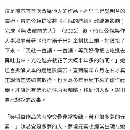
這是陳芯宜首次改編他人的作品。她早已是吳明益的
書迷，曾向公視提案將《睡眠的航線》改編為影劇；
完成《無法離開的人》（
2022
）後，時任公視製作
人李淑屏帶著《雲在兩千米》企劃找上她，她便接了
下來。「我就一直讀、一直讀，等到好像把它吃進去
再吐出來，光吃進去就花了大概半年多的時間。」她
坦言拆解文本的過程很痛苦，直到隔年
6
月左右才真
正想清楚該如何取捨。也因為多年累積下來的創作經
驗，才讓她有信心抓住原著精髓，找到切入點，說出
自己想說的故事。
「吳明益作品的時空交疊非常複雜，帶有很多夢的元
素。」陳芯宜是多夢的人，夢境元素也經常出現在她