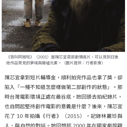
《我叫阿銘啦》（2001）是陳芯宜首部劇情長片，可以見到日後
她作品常見的夢境與廢墟元素。（圖片提供：行者影像）
陳芯宜拿到短片輔導金，順利拍完作品也拿了獎，卻
陷入「一種不知道怎麼樣做第二部創作的狀態」。那
時台灣電影環境正處在最谷底，她回頭去拍紀錄片，
也自問起堅持創作電影的意義是什麼？後來，陳芯宜
花了
10
年拍攝《行者》（
2015
），記錄林麗珍與
人、與自然的對話。她回想起
2000
年在國家劇院觀