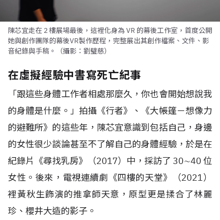
陳芯宜走在 2 樓展場最後，這裡化身為 VR 的幕後工作室，首度公開
她與創作團隊的幕後VR製作歷程，完整展出其創作檔案、文件、影
音紀錄與手稿。（攝影：劉璧慈）
在虛擬經驗中書寫死亡紀事
「跟這些身體工作者相處那麼久，你也會開始想說我
的身體是什麼。」拍攝《行者》、《大帳篷－想像力
的避難所》的這些年，陳芯宜意識到包括自己，身邊
的女性很少談論甚至不了解自己的身體經驗，於是在
紀錄片《尋找乳房》（
2017
）中，採訪了
30
∼
40
位
女性。後來，電視連續劇《四樓的天堂》（
2021
）
裡黃秋生飾演的推拿師天意，原型更是揉合了林麗
珍、櫻井大造的影子。