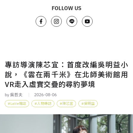
FOLLOW US
專訪導演陳芯宜：首度改編吳明益小
說，《雲在兩千米》在北師美術館用
VR走入虛實交疊的尋豹夢境
by 吳哲夫
2026-08-06
LaVie雜誌
人物專訪
陳芯宜
吳明益