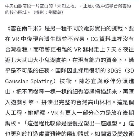
中央山脈南段一片空白的「未知之地」，正是小說中追尋台灣雲豹
的核心區域。（攝影：劉璧慈）
《雲在兩千米》是另一種不同於電影實拍的挑戰。要
在
VR
中復現台灣生態並不容易，
CG
資料庫裡沒有
台灣樹種，而帶著更複雜的
VR
器材走上
7
天
6
夜往
返北大武山大小鬼湖實拍，在現有能力的資金下，幾
乎是不可能的任務。團隊因此採用很新的
3DGS
（
3D
Gaussian Splatting
）技術，陳芯宜與夥伴分頭進
山，把不同樹種一棵一棵的細微姿態掃描起來，再匯
入遊戲引擎， 拼湊出完整的台灣高山林相。這是個
大工程，她解釋，
VR
有更大一部分心力是放在後期
調校。「這過程比較像是慢慢捏塑出一座雕塑。」這
也更利於打造虛實難辨的魔幻體感，如關遭受變故衝