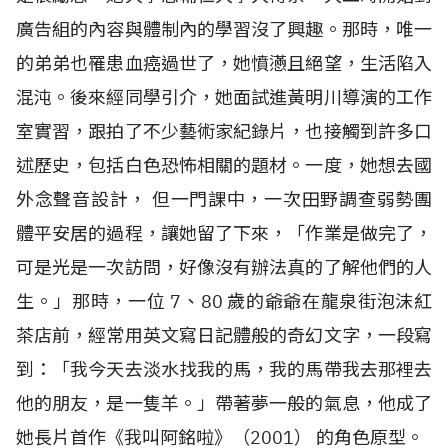
廣告組的內容與體制內的學習沒了興趣。那時，唯一
的弟弟也罹患血癌過世了，她憤懣且絕望，生活陷入
混沌。後來經同學引介，她面試進黃明川導演的工作
室實習，跟拍了不少藝術家紀錄片，也接觸到許多口
述歷史，包括白色恐怖相關的題材。一度，她想去國
外念聲音設計， 但一門課中，一次田野調查弱勢團
體平安居的過程，讓她留了下來，「作業是做完了，
可是光是一次訪問，好像沒有辦法真的了解他們的人
生。」那時，一位
7
、
80
歲的爺爺在龍泉街泡沫紅
茶店前，經常用英文寫日記體般的奇幻文字，一段寫
到：「我今天去淡水找我的馬，我的馬帶我去那裡去
他的朋友，是一隻羊。」帶著夢一般的氣息，他成了
她長片首作《我叫阿銘啦》（
2001
） 的角色原型。