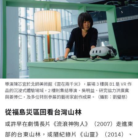
導演陳芯宜於北師美術館《雲在兩千米》，展場 3 樓與 B1 是 VR 作
品的沉浸式體驗場域，2 樓則集結導演、吳明益、研究協力洪廣冀
與姜博仁，及多位特別參展的藝術家創作成果。（攝影：劉璧慈）
從福島災區回看台灣山林
或許早在劇情長片《流浪神狗人》（
2007
）走進東
部的台東山林，或隨紀錄片《山靈》（
2014
）、