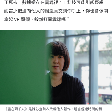
正死去，數據還存在雲端裡。」科技可能引起憂慮，
而當那把通向他人的鑰匙真交到你手上，你也會像關
拿起
VR
頭顯，毅然打開雲端嗎？
《雲在兩千米》是陳芯宜首次改編他人著作，坦言經過時間的積