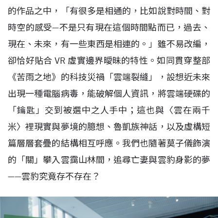
的作品之中，「有很多是相通的，比如說對時間、對
時空的感受—不是只有現在這個時間點而已，過去、
現在、未來，有一些東西是相連的。」雖不易改編，
卻恰好貼合
VR
虛實邊界曖昧的特性。如同貫穿整部
《苦雨之地》的科技災禍「雲端裂縫」，設想近未來
出現一種電腦病毒，能破解個人資訊，將雲端硬碟的
「鑰匙」交到被選中之人手中；這也與〈雲在兩千
米〉裡現實與夢境的臆想、魯凱族神話，以及虛構短
篇層層套疊的結構相互呼應。我們也隨著莫子儀飾演
的「關」攀入雲靄山林間，追尋亡妻與雲豹身影的夢
——雲豹究竟存不存在？