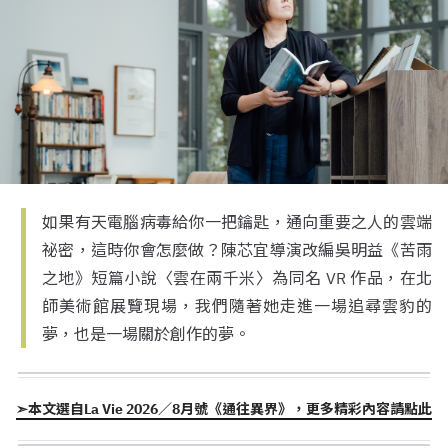
如果有天電腦病毒給你一把鑰匙，通向重要之人的雲端
祕密，這時你會怎麼做？陳芯宜導演改編吳明益《苦雨
之地》短篇小說〈雲在兩千米〉為同名 VR 作品，在北
師美術館展覽現場，我們隨著她走進一場追尋雲豹的
夢，也是一場關於創作的夢。
➣本文選自La Vie 2026／8月號《通往異界》，更多精彩內容請點此