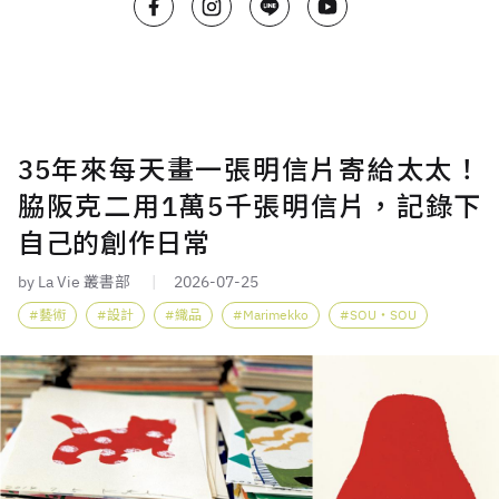
35年來每天畫一張明信片寄給太太！
脇阪克二用1萬5千張明信片，記錄下
自己的創作日常
by La Vie 叢書部
2026-07-25
藝術
設計
織品
Marimekko
SOU・SOU