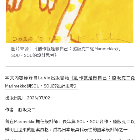
圖片來源：《創作就是做自己：脇阪克二從Marimekko到
SOU・SOU的設計思考》
本文內容節錄自La Vie出版書籍
《創作就是做自己：脇阪克二從
Marimekko到SOU・SOU的設計思考》
出版日期｜2026/07/02
作者｜脇阪克二
曾在Marimekko擔任設計師，長年與 SOU・SOU 合作，脇阪克二以
鮮明且溫柔的圖案風格，成為日本最具代表性的圖案設計師之一。