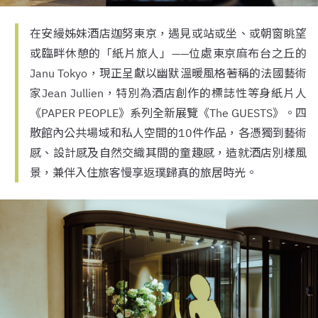
在安縵姊妹酒店迦努東京，遇見或站或坐、或朝窗眺望
或臨畔休憩的「紙片旅人」——位處東京麻布台之丘的
Janu Tokyo，現正呈獻以幽默溫暖風格著稱的法國藝術
家Jean Jullien，特別為酒店創作的標誌性等身紙片人
《PAPER PEOPLE》系列全新展覽《The GUESTS》。四
散館內公共場域和私人空間的10件作品，各憑獨到藝術
感、設計感及自然交織其間的童趣感，造就酒店別樣風
景，兼伴入住旅客慢享返璞歸真的旅居時光。