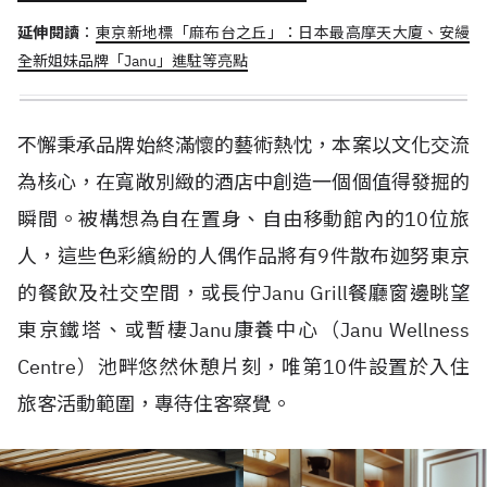
延伸閱讀
：
東京新地標「麻布台之丘」：日本最高摩天大廈、安縵
全新姐妹品牌「Janu」進駐等亮點
不懈秉承品牌始終滿懷的藝術熱忱，本案以文化交流
為核心，在寬敞別緻的酒店中創造一個個值得發掘的
瞬間。被構想為自在置身、自由移動館內的10位旅
人，這些色彩繽紛的人偶作品將有9件散布迦努東京
的餐飲及社交空間，或長佇Janu Grill餐廳窗邊眺望
東京鐵塔、或暫棲Janu康養中心（Janu Wellness
Centre）池畔悠然休憩片刻，唯第10件設置於入住
旅客活動範圍，專待住客察覺。