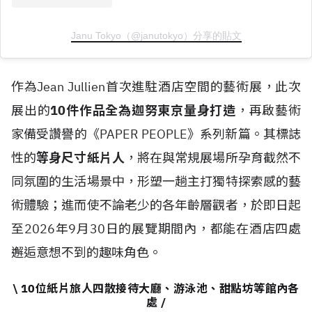
Janu Tokyo（@janutokyo）分享的貼文
作為Jean Jullien首次進駐酒店空間的藝術展，此次
展出的
10件作品全為迦努東京量身打造
，再啟藝術
家備受讚譽的《PAPER PEOPLE》系列新篇。其標誌
性的
等身尺寸紙片人
，將在與常規展場所孕育截然不
同氛圍的生活場景中，形塑一趟主打獨特探索感的藝
術體驗；進而使不論老少的各年齡層觀者，於即日起
至2026年9月30日的展覽期間內，都能在酒店四處
邂逅意想不到的趣味角色。
\ 10位紙片旅人四散接待大廳、游泳池、甜點坊等館內各
處 /