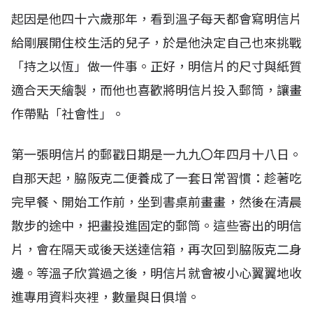
起因是他四十六歲那年，看到溫子每天都會寫明信片
給剛展開住校生活的兒子，於是他決定自己也來挑戰
「持之以恆」做一件事。正好，明信片的尺寸與紙質
適合天天繪製，而他也喜歡將明信片投入郵筒，讓畫
作帶點「社會性」。
第一張明信片的郵戳日期是一九九〇年四月十八日。
自那天起，脇阪克二便養成了一套日常習慣：趁著吃
完早餐、開始工作前，坐到書桌前畫畫，然後在清晨
散步的途中，把畫投進固定的郵筒。這些寄出的明信
片，會在隔天或後天送達信箱，再次回到脇阪克二身
邊。等溫子欣賞過之後，明信片就會被小心翼翼地收
進專用資料夾裡，數量與日俱增。