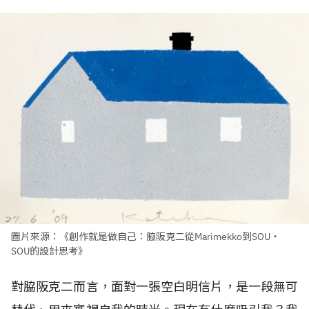
圖片來源：《創作就是做自己：脇阪克二從Marimekko到SOU・
SOU的設計思考》
對脇阪克二而言，面對一張空白明信片，是一段無可