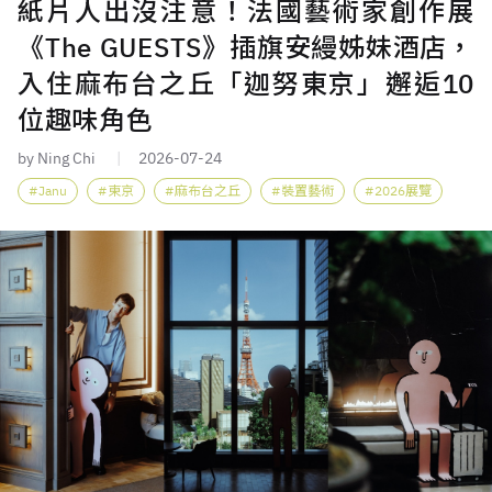
紙片人出沒注意！法國藝術家創作展
《The GUESTS》插旗安縵姊妹酒店，
入住麻布台之丘「迦努東京」邂逅10
位趣味角色
by Ning Chi
2026-07-24
Janu
東京
麻布台之丘
裝置藝術
2026展覽