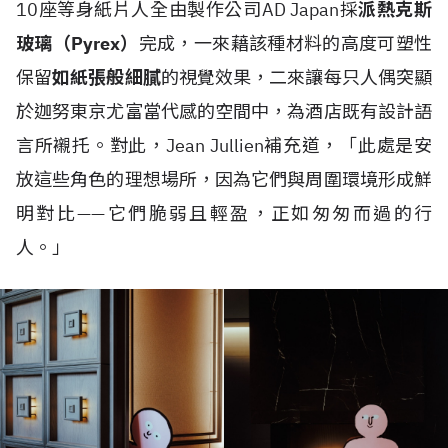
10座等身紙片人全由製作公司AD Japan採
派熱克斯
玻璃（Pyrex）
完成，一來藉該種材料的高度可塑性
保留
如紙張般細膩
的視覺效果，二來讓每只人偶突顯
於迦努東京尤富當代感的空間中，為酒店既有設計語
言所襯托。對此，Jean Jullien補充道，「此處是安
放這些角色的理想場所，因為它們與周圍環境形成鮮
明對比——它們脆弱且輕盈，正如匆匆而過的行
人。」