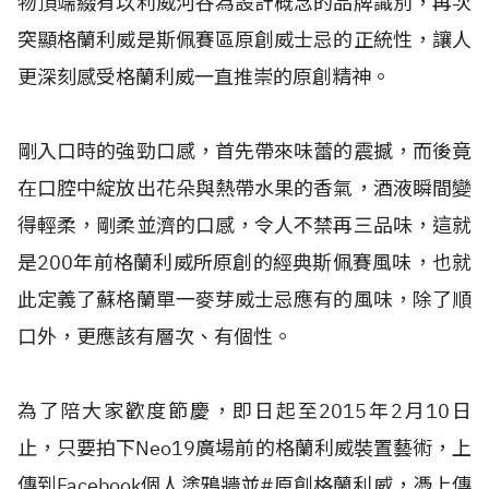
物頂端綴有以利威河谷為設計概念的品牌識別，再次
突顯格蘭利威是斯佩賽區原創威士忌的正統性，讓人
更深刻感受格蘭利威一直推崇的原創精神。
剛入口時的強勁口感，首先帶來味蕾的震撼，而後竟
在口腔中綻放出花朵與熱帶水果的香氣，酒液瞬間變
得輕柔，剛柔並濟的口感，令人不禁再三品味，這就
是200年前格蘭利威所原創的經典斯佩賽風味，也就
此定義了蘇格蘭單一麥芽威士忌應有的風味，除了順
口外，更應該有層次、有個性。
為了陪大家歡度節慶，即日起至2015年2月10日
止，只要拍下Neo19廣場前的格蘭利威裝置藝術，上
傳到Facebook個人塗鴉牆並#原創格蘭利威，憑上傳