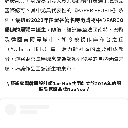
溫暖氣質，以及易引發大眾共鳴的藝術表達手法廣受
國際認可。其中尤具代表性的《PAPER PEOPLE》系
列，
最初於2021年在澀谷著名時尚購物中心PARCO
舉辦的展覽中誕生
，隨後陸續巡展至法國南特、巴黎
及韓國首爾等城市。如今被視作麻布台之丘
（Azabudai Hills）這一活力新社區的重要組成部
分，迦努東京毫無懸念成為該系列發展的自然延續之
處，巧讓作品回歸誕生地東京。
\ 藝術家與韓國設計師Jae Huh共同創立於2016年的服
裝暨家飾品牌NouNou /