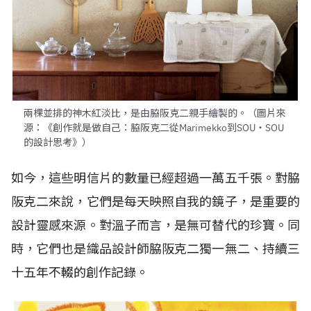
兩棵並排的神木紅淡比，是由脇阪克二親手繪製的。（圖片來
源：《創作就是做自己：脇阪克二從Marimekko到SOU・SOU
的設計思考》）
如今，這些明信片的數量已經超過一萬五千張。對脇
阪克二來說，它們是每天映照自我的鏡子，是重要的
設計靈感來源。對溫子而言，是無可替代的珍寶。同
時，它們也是織品設計師脇阪克二獨一無二、持續三
十五年不輟的創作記錄。