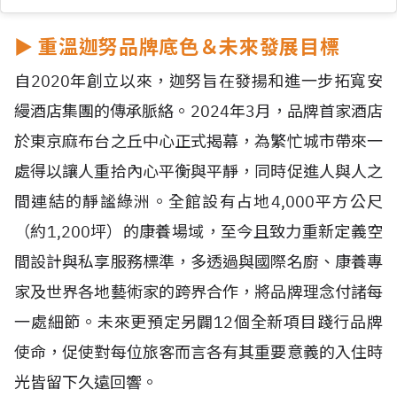
►
重溫迦努品牌底色＆未來發展目標
自2020年創立以來，迦努旨在發揚和進一步拓寬安
縵酒店集團的傳承脈絡。2024年3月，品牌首家酒店
於東京麻布台之丘中心正式揭幕，為繁忙城市帶來一
處得以讓人重拾內心平衡與平靜，同時促進人與人之
間連結的靜謐綠洲。全館設有占地4,000平方公尺
（約1,200坪）的康養場域，至今且致力重新定義空
間設計與私享服務標準，多透過與國際名廚、康養專
家及世界各地藝術家的跨界合作，將品牌理念付諸每
一處細節。未來更預定另闢12個全新項目踐行品牌
使命，促使對每位旅客而言各有其重要意義的入住時
光皆留下久遠回響。