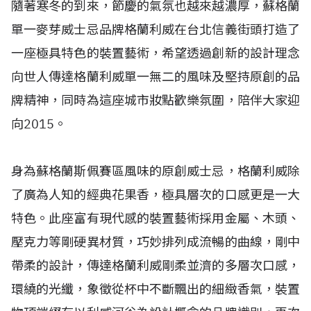
隨著寒冬的到來，節慶的氣氛也越來越濃厚，蘇格蘭
單一麥芽威士忌品牌格蘭利威在台北信義街頭打造了
一座極具特色的裝置藝術，希望透過創新的設計理念
向世人傳達格蘭利威單一無二的風味及堅持原創的品
牌精神，同時為這座城市妝點歡樂氛圍，陪伴大家迎
向2015。
身為蘇格蘭斯佩賽區風味的原創威士忌，格蘭利威除
了廣為人知的經典花果香，極具層次的口感更是一大
特色。此座富有現代感的裝置藝術採用金屬、木頭、
壓克力等剛硬異材質，巧妙排列成流暢的曲線，剛中
帶柔的設計，傳達格蘭利威剛柔並濟的多層次口感，
環繞的光纖，象徵從杯中不斷飄出的細緻香氣，裝置