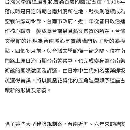
台灣文學館這座即將屆滿百歲的國定古蹟，1916年
落成時是日治時期台南州廳所在地，戰後則陸續成為
空戰供應司令部、台南市政府。近十年從昔日政治運
作核心轉身一變成為台南最具藝文氣質的所在，台灣
文學館的出現為台南城心氣質結構開啟了新的轉捩
點。四個多月前，與台灣文學館僅一街之隔、位在南
門路上原日治時期台南警察署，也完成變身為台南美
術館的國際徵圖及評選，由日本中生代知名建築師坂
茂獲得首獎，將以鳯凰花轉化的五角造型賦予這座古
蹟新的形貌及意義。
除了這些大型建築規劃案，台南近五、六年來的轉變