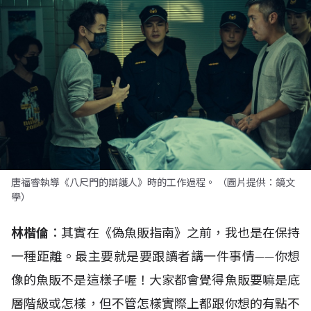
唐福睿執導《八尺門的辯護人》時的工作過程。 （圖片提供：鏡文
學）
林楷倫
：其實在《偽魚販指南》之前，我也是在保持
一種距離。最主要就是要跟讀者講一件事情——你想
像的魚販不是這樣子喔！大家都會覺得魚販要嘛是底
層階級或怎樣，但不管怎樣實際上都跟你想的有點不