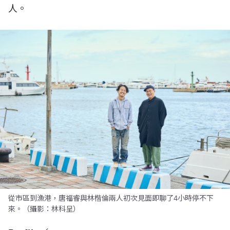
人。
從市區到漁港，唐福睿與林楷倫兩人初次見面即聊了4小時停不下
來。（攝影：林科呈）