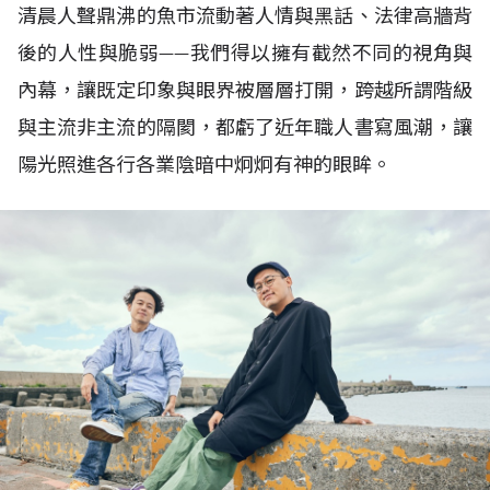
清晨人聲鼎沸的魚市流動著人情與黑話、法律高牆背
後的人性與脆弱——我們得以擁有截然不同的視角與
內幕，讓既定印象與眼界被層層打開，跨越所謂階級
與主流非主流的隔閡，都虧了近年職人書寫風潮，讓
陽光照進各行各業陰暗中炯炯有神的眼眸。