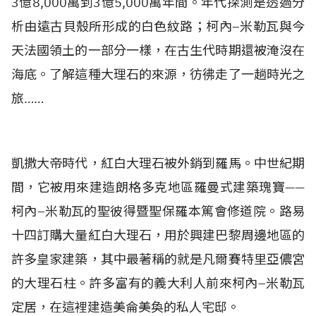
3億8,000萬到3億5,000萬年間。年代探測是透過分
析由遠古貝殼所形成的白色紋路；柯內–米勒瓦與今
天法國領土的一部分一樣，在古生代時期還被淹沒在
海底。了解這種大理石的來源，彷彿走了一趟時光之
旅……
凱撒大帝時代，紅白大理石被外銷到羅馬。中世紀期
間，它被用來建造朗格多克地區羅曼式建築瑰寶——
柯內–米勒瓦的聖彼得暨聖保羅本篤會修道院。路易
十四訂購大量紅白大理石，用於興建巴黎周邊地區的
許多皇家建築，其中最著稱的就是凡爾賽特里亞儂宮
的大理石柱。許多富有的義大利人前來柯內–米勒瓦
定居，在這裡建造美侖美奐的私人宅邸。