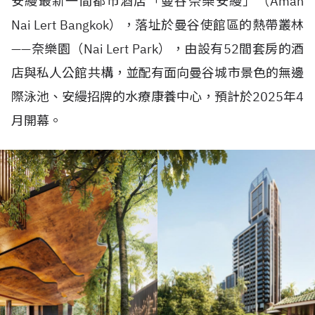
安縵最新一間都市酒店「曼谷奈樂安縵」（
Aman
Nai Lert Bangkok
），落址於曼谷使館區的熱帶叢林
——
奈樂園（
Nai Lert Park
），由設有
52
間套房的酒
店與私人公館共構，並配有面向曼谷城市景色的無邊
際泳池、安縵招牌的水療康養中心，預計於
2025
年
4
月開幕。