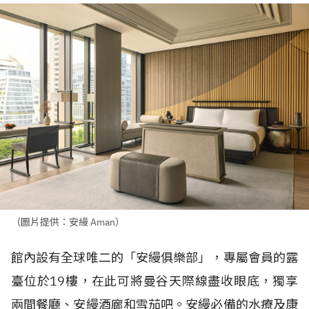
（圖片提供：安縵 Aman）
館內設有全球唯二的「安縵俱樂部」，專屬會員的露
臺位於
19
樓，在此可將曼谷天際線盡收眼底，獨享
兩間餐廳、安縵酒廊和雪茄吧。安縵必備的水療及康