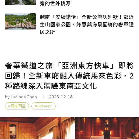
旁的世外桃源
越南「安縵諾怡」全新公館與別墅！鄰近
主山國家公園，綠意與海景圍繞的奢華隱
居之所
奢華鐵道之旅「亞洲東方快車」即將
回歸！全新車廂融入傳統馬來色彩、2
種路線深入體驗東南亞文化
by Lucinda Chen
2023-12-18
馬來西亞
Belmond