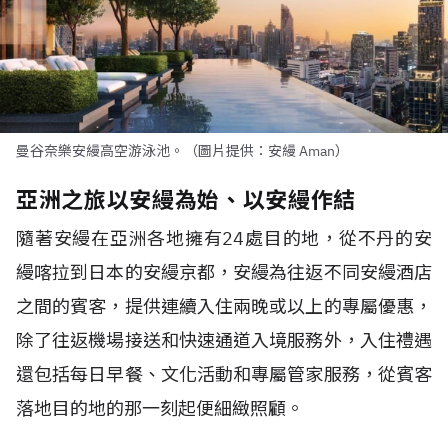
曼谷奈樂安縵高空游泳池。（圖片提供：安縵 Aman）
亞洲之旅以安縵為始、以安縵作結
隨著安縵在亞洲各地擁有
24
處目的地，從不丹的安
縵喀拉到日本的安縵京都，安縵為往返不同安縵酒店
之間的賓客，提供連續入住兩晚或以上的專屬優惠，
除了往返機場接送和快速通道入境服務外，入住禮遇
還包括每日早餐、文化活動和專屬管家服務，從賓客
落地目的地的那一刻起便細緻照顧。