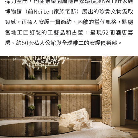
操刀空間，他從奈樂園周邊自然環境與
Nei Lert
家族
博物館（前
Nei Lert
家族宅邸）展出的珍貴文物汲取
靈感，再揉入安縵一貫簡約、內斂的當代風格，點綴
當地工匠訂製的工藝品和古董，呈現
52
間酒店套
房、約
50
套私人公館與全球唯二的安縵俱樂部。