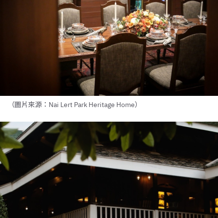
（圖片來源：Nai Lert Park Heritage Home）