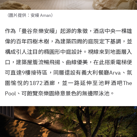
（圖片提供：安縵 Aman）
作為「曼谷奈樂安縵」起源的象徵，酒店中央一棵雄
偉的百年四樹木樹，為建築四周的庭院定下基調，並
構成引人注目的橢圓形中庭設計。視線來到地面層入
口，建築屋簷流暢飛揚、曲線優美，在此搭乘電梯便
可直達
9
樓接待區，同層還設有義大利餐廳
Arva
、氛
圍愉悅的
1872
酒廊，並一路延伸至池畔酒吧
The
Pool
、可飽覽奈樂園綠意景色的無邊際泳池。