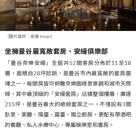
（圖片提供：安縵 Aman）
坐擁曼谷最寬敞套房、安縵俱樂部
「曼谷奈樂安縵」全館共
52
間客房分佈於
11
至
18
層，面積自
28
坪起跳，是曼谷市內最寬敞的套房選
擇之一，每間房皆可俯瞰奈樂園綠意景觀和城市天際
線，其中最頂級的「安縵套房」佔據整個樓層，廣達
215
坪，是曼谷最大的總統套房之一，不僅設有
3
間
臥室、客廳、陽臺、露臺、獨立廚房，更配有帶酒吧
的餐廳、私人水療中心、專屬娛樂室和書房。