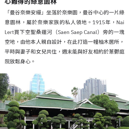
心難得的綠意園林
「曼谷奈樂安縵」坐落於奈樂園，曼谷中心的一片綠
意園林，屬於奈樂家族的私人領地。1915年，Nai
Lert買下空聖桑運河（Saen Saep Canal）旁的一塊
空地，由他本人親自設計，在此打造一幢柚木居所，
平時與妻子和女兒共住，週末能與好友相約於蔥鬱庭
院放鬆身心。