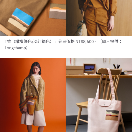
T恤（橄欖綠色/淡紅褐色），參考價格 NT$8,600。（圖片提供：
Longchamp）