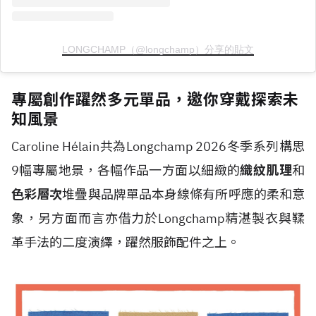
LONGCHAMP（@longchamp）分享的貼文
專屬創作躍然多元單品，邀你穿戴探索未
知風景
Caroline H
é
lain共為Longchamp 2026冬季系列構思
9幅專屬地景，各幅作品一方面以細緻的
織紋肌理
和
色彩層次
堆疊與品牌單品本身線條有所呼應的柔和意
象，另方面而言亦借力於Longchamp精湛製衣與鞣
革手法的二度演繹，躍然服飾配件之上。