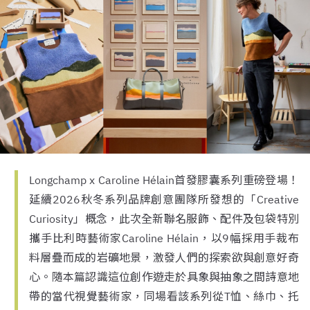
Longchamp x Caroline Hélain首發膠囊系列重磅登場！
延續2026秋冬系列品牌創意團隊所發想的「Creative
Curiosity」概念，此次全新聯名服飾、配件及包袋特別
攜手比利時藝術家Caroline Hélain，以9幅採用手裁布
料層疊而成的岩礦地景，激發人們的探索欲與創意好奇
心。隨本篇認識這位創作遊走於具象與抽象之間詩意地
帶的當代視覺藝術家，同場看該系列從T恤、絲巾、托