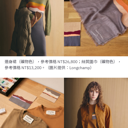
連身裙（礦物色），參考價格 NT$26,800；絲質圍巾（礦物色），
參考價格 NT$13,200。（圖片提供：Longchamp）