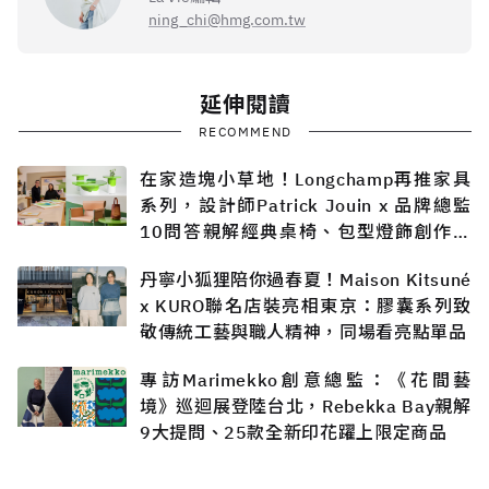
ning_chi@hmg.com.tw
延伸閱讀
RECOMMEND
在家造塊小草地！Longchamp再推家具
系列，設計師Patrick Jouin x 品牌總監
10問答親解經典桌椅、包型燈飾創作過
程
丹寧小狐狸陪你過春夏！Maison Kitsuné
x KURO聯名店裝亮相東京：膠囊系列致
敬傳統工藝與職人精神，同場看亮點單品
專訪Marimekko創意總監：《花間藝
境》巡迴展登陸台北，Rebekka Bay親解
9大提問、25款全新印花躍上限定商品