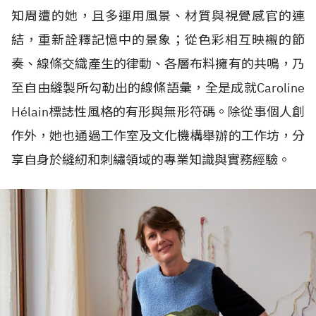
知周遭的她，且多運用風景、材質與視覺感官的連
結，重新詮釋記憶中的景象；從色彩相互映襯的節
奏、線條交織產生的律動、各層布料擁有的共鳴，乃
至自由縫製所勾勒出的線條語彙，全是成就Caroline
H
é
lain標誌性風格的有形與無形符碼。除從事個人創
作外，她也通過工作室及文化機構舉辦的工作坊，分
享自身於縫紉和刺繡領域的專業知識與實務經驗。