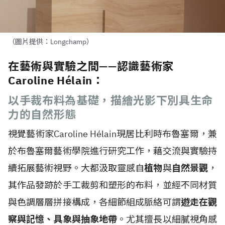
（圖片提供：Longchamp）
在藝術與實驗之間——認識藝術家
Caroline Hélain：
以手裁布料為基礎，描繪光影下別具生命
力的自然形態
視覺藝術家Caroline H
é
lain現居比利時布魯塞爾，兼
於布魯塞爾藝術學院進行研究工作，藉交流與實驗持
續拓展藝術視野。大都汲取靈感自
植物
與
自然景觀
，
其作品發跡於手工裁剪和塑形的布料，並經不同材質
與色調層層拼接構成，各細節組成脈絡可謂
遊走在觀
察與記憶、具象與抽象地帶
。尤其擅長以細膩視角感