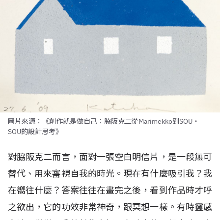
圖片來源：《創作就是做自己：脇阪克二從Marimekko到SOU・
SOU的設計思考》
對脇阪克二而言，面對一張空白明信片，是一段無可
替代、用來審視自我的時光。現在有什麼吸引我？我
在嚮往什麼？答案往往在畫完之後，看到作品時才呼
之欲出，它的功效非常神奇，跟冥想一樣。有時靈感