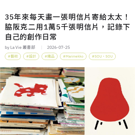
35年來每天畫一張明信片寄給太太！
脇阪克二用1萬5千張明信片，記錄下
自己的創作日常
by La Vie 叢書部
2026-07-25
藝術
設計
織品
Marimekko
SOU・SOU