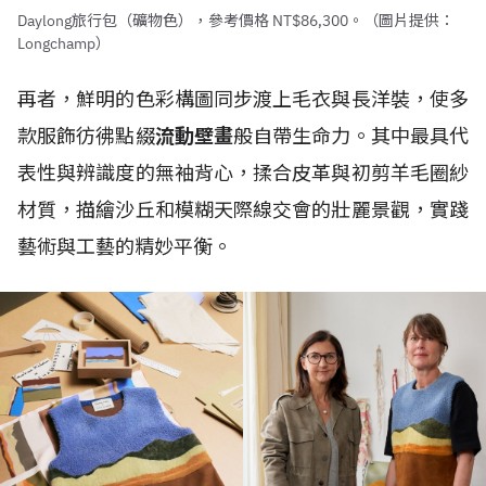
Daylong旅行包（礦物色），參考價格 NT$86,300。（圖片提供：
Longchamp）
再者，鮮明的色彩構圖同步渡上毛衣與長洋裝，使多
款服飾彷彿點綴
流動壁畫
般自帶生命力。其中最具代
表性與辨識度的無袖背心，揉合皮革與初剪羊毛圈紗
材質，描繪沙丘和模糊天際線交會的壯麗景觀，實踐
藝術與工藝的精妙平衡。