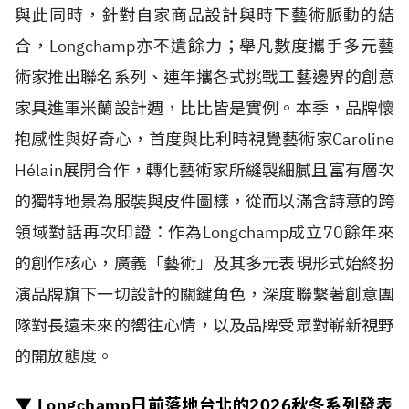
與此同時，針對自家商品設計與時下藝術脈動的結
合，Longchamp亦不遺餘力；舉凡數度攜手多元藝
術家推出聯名系列、連年攜各式挑戰工藝邊界的創意
家具進軍米蘭設計週，比比皆是實例。本季，品牌懷
抱感性與好奇心，首度與比利時視覺藝術家Caroline
H
é
lain展開合作，轉化藝術家所縫製細膩且富有層次
的獨特地景為服裝與皮件圖樣，從而以滿含詩意的跨
領域對話再次印證：作為Longchamp成立70餘年來
的創作核心，廣義「藝術」及其多元表現形式始終扮
演品牌旗下一切設計的關鍵角色，深度聯繫著創意團
隊對長遠未來的嚮往心情，以及品牌受眾對嶄新視野
的開放態度。
▼ Longchamp日前落地台北的
2026
秋冬系列發表