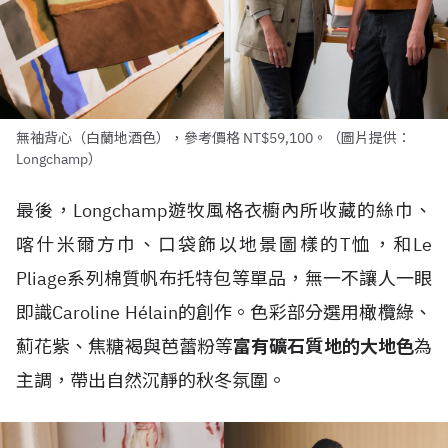
無袖背心（白蘭地酒色），參考價格 NT$59,100。（圖片提供：
Longchamp）
最後，Longchamp遊牧風格衣櫥內所收藏的絲巾、
喀什米爾方巾、口袋飾以地景圖樣的T恤，和Le
Pliage系列棉質帆布托特包等單品，無一不讓人一眼
即識Caroline Hélain的創作。色彩部分選用橄欖綠、
薊花紫、焦糖褐與芭蕾粉等
富有礦石質地的大地色
為
主調，帶出自然沉靜的秋冬氛圍。