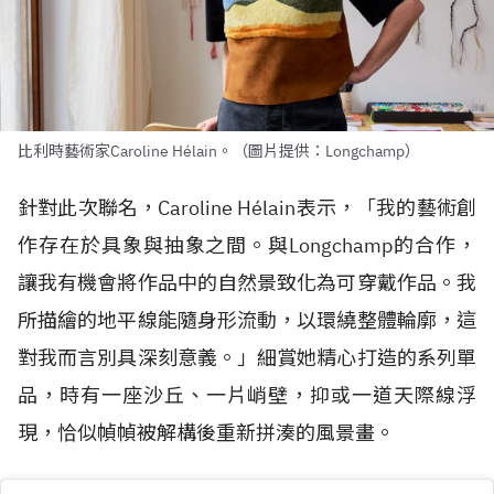
比利時藝術家Caroline Hélain。（圖片提供：Longchamp）
針對此次聯名，Caroline H
é
lain表示，「我的藝術創
作存在於具象與抽象之間。與Longchamp的合作，
讓我有機會將作品中的自然景致化為可穿戴作品。我
所描繪的地平線能隨身形流動，以環繞整體輪廓，這
對我而言別具深刻意義。」細賞她精心打造的系列單
品，時有一座沙丘、一片峭壁，抑或一道天際線浮
現，恰似幀幀被解構後重新拼湊的風景畫。