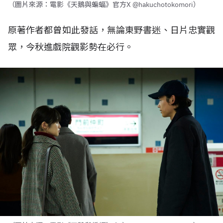
（圖片來源：電影《天鵝與蝙蝠》官方X @hakuchotokomori）
原著作者都曾如此發話，無論東野書迷、日片忠實觀
眾，今秋進戲院觀影勢在必行。