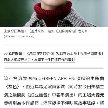
主演今田美櫻。（圖片來源：電影《天鵝與蝙蝠》官方X
@hakuchotokomori）
>>
延伸閱讀
：
《跨越時空的初吻》7/11在台上映！松隆子四度攜手
日劇大師坂元裕二，為留下一生回憶而作的電影
流行搖滾樂團Mrs. GREEN APPLE所演唱的主題曲
〈灰色〉
，由近年跨足演員領域（同時於今田美櫻主
演之晨間劇《紅豆麵包》中客串演出）的主唱
大森元
貴
特別為本作譜寫；渾厚旋律不僅映照故事脈絡，將