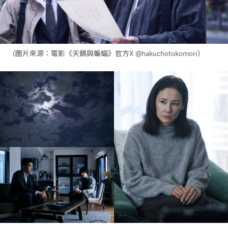
（圖片來源：電影《天鵝與蝙蝠》官方X @hakuchotokomori）