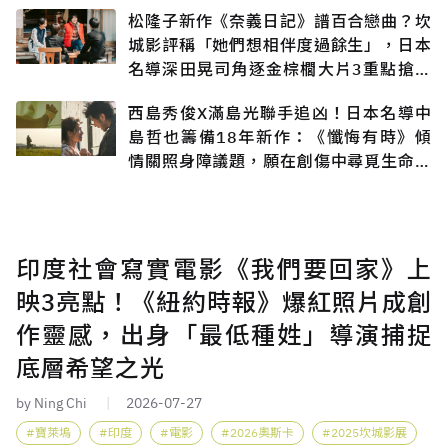
戀
松隆子新作《奈義日記》譜百合戀曲？坎
城影評稱「她們想相伴度過餘生」，日本
名導深田晃司角逐金棕櫚大片3重點搶先
知
西島秀俊X滿島光聯手追凶！日本名導中
島哲也籌備18年新作：《懺悔有時》傾
情關照身障議題，願在創傷中尋覓生命出
口
印度社會寫實電影《我們要回家》上
映3亮點！《紐約時報》爆紅照片成創
作靈感，出身「最低種姓」導演捕捉
底層希望之光
by Ning Chi
2026-07-27
寶萊塢
印度
電影
2026奧斯卡
2025坎城影展