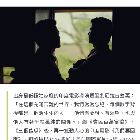
出身最低種姓家庭的印度電影導演暨編劇尼拉吉蓋萬：
「在這個充滿苦難的世界，我們常常忘記，每個數字背
後都是一個活生生的人──他們有夢想、有渴望，也與
他人有著千絲萬縷的關係。」繼《貧民百萬富翁》、
《三個傻瓜》後，再一撼動人心的印度電影《我們要回
家》，即將挾以2026奧斯卡最佳國際影片15強、2025