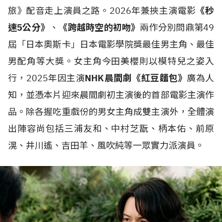
旅》配音走上演員之路。2026年兼挾主演電影
《秒
速5公分》
、
《跨越時空的初吻》
兩作分別問鼎第49
屆「日本奧斯卡」日本電影學院獎最佳男主角、最佳
男配角等大獎。女主角今田美櫻則以模特兒之姿入
行，2025年因主演
NHK晨間劇《紅豆麵包》
廣為人
知，並憑本片迎來晨間劇初主演後的首部電影主演作
品。除各握吃重戲份的男女主角成雙主演外，全體演
出陣容尚包括三浦友和、中村芝翫、柄本佑、前原
滉、井川遙、吉田羊、風吹純等一眾實力派演員。