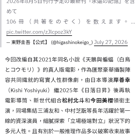
2026年8月5日刊行予定の最新刊『永遠の記憶』を含
めて
106冊（共著をのぞく）を数えます。…
pic.twitter.com/zJlcpoz3kY
July 27, 2026
— 東野圭吾【公式】 (@higashinokeigo_)
今回改編自其2021年同名小說《天鵝與蝙蝠（白鳥
とコウモリ）》的真人版電影，作為匯聚豪華攝製陣
容共同織就的寫實人性群像劇，由日本導演
岸善幸
（Kishi Yoshiyuki）繼2025年《日落日昇》後再執
電影導筒、新世代組合
松村北斗
和
今田美櫻
領銜主
演，同場集結三浦友和、中村芝翫等長年活躍於第一
線的資深演員，細膩探索「立場極端對立」狀況下的
多元人性。且有別於一般推理作品多以破案收束故事