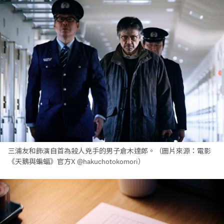
三浦友和飾演自首為殺人兇手的男子倉木達郎。（圖片來源：電影
《天鵝與蝙蝠》官方X @hakuchotokomori）