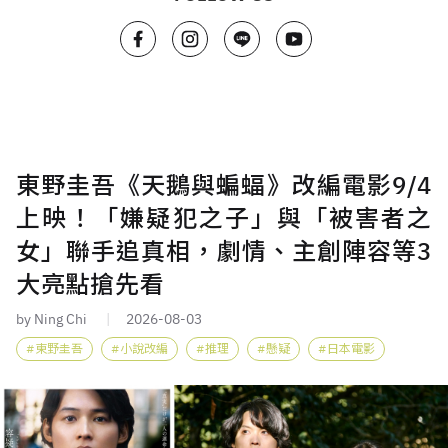
東野圭吾《天鵝與蝙蝠》改編電影9/4
上映！「嫌疑犯之子」與「被害者之
女」聯手追真相，劇情、主創陣容等3
大亮點搶先看
by Ning Chi
2026-08-03
東野圭吾
小說改編
推理
懸疑
日本電影