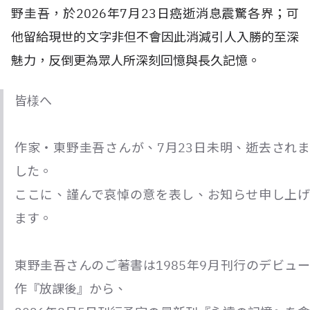
野圭吾，於2026年7月23日癌逝消息震驚各界；可
他留給現世的文字非但不會因此消減引人入勝的至深
魅力，反倒更為眾人所深刻回憶與長久記憶。
皆様へ
作家・東野圭吾さんが、7月23日未明、逝去されま
した。
ここに、謹んで哀悼の意を表し、お知らせ申し上げ
ます。
東野圭吾さんのご著書は1985年9月刊行のデビュー
作『放課後』から、