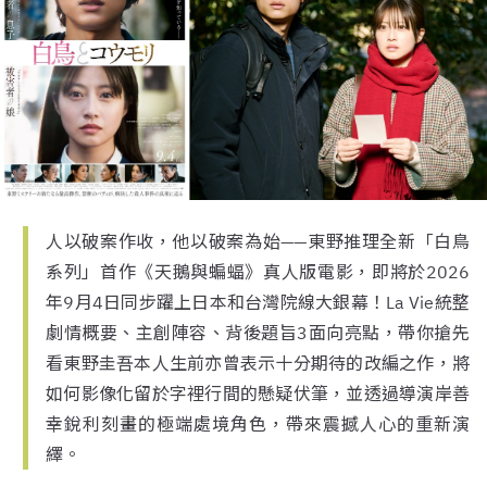
人以破案作收，他以破案為始——東野推理全新「白鳥
系列」首作《天鵝與蝙蝠》真人版電影，即將於2026
年9月4日同步躍上日本和台灣院線大銀幕！La Vie統整
劇情概要、主創陣容、背後題旨3面向亮點，帶你搶先
看東野圭吾本人生前亦曾表示十分期待的改編之作，將
如何影像化留於字裡行間的懸疑伏筆，並透過導演岸善
幸銳利刻畫的極端處境角色，帶來震撼人心的重新演
繹。