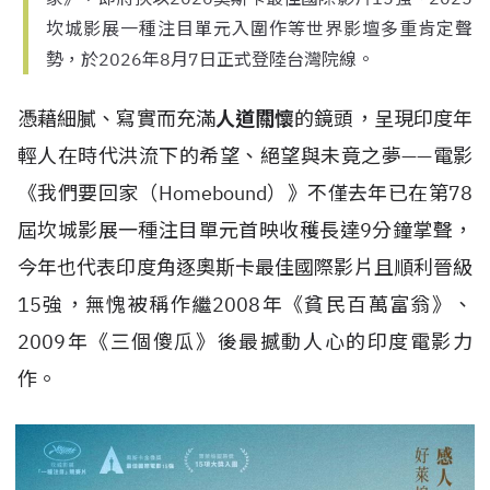
坎城影展一種注目單元入圍作等世界影壇多重肯定聲
勢，於2026年8月7日正式登陸台灣院線。
憑藉
細膩、寫實而充滿
人道關懷
的鏡頭，呈現印度年
輕人在時代洪流下的希望、絕望與未竟之夢——
電影
《我們要回家（Homebound）》不僅去年已
在第78
屆坎城影展一種注目單元首映收穫長達9分鐘掌聲，
今年也代表印度角逐奧斯卡最佳國際影片且順利晉級
15強，無愧被稱作繼2008年
《貧民百萬富翁》、
2009年《三個傻瓜》後最撼動人心的印度電影力
作。