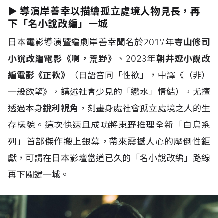
► 導演岸善幸以描繪孤立處境人物見長，再
下「名小說改編」一城
日本電影導演暨編劇岸善幸聞名於2017年
寺山修司
小說改編電影《啊，荒野》
、2023年
朝井遼小說改
編電影《正欲》
（日語音同「性欲」，中譯《（非）
一般欲望》，講述社會少見的「戀水」情結），尤擅
透過本身
銳利視角
，刻畫身處社會孤立處境之人的生
存樣貌。這次快速且成功將東野推理全新「白鳥系
列」首部傑作搬上銀幕，帶來震撼人心的壓倒性鉅
獻，可謂在日本影壇當道已久的「名小說改編」路線
再下關鍵一城。