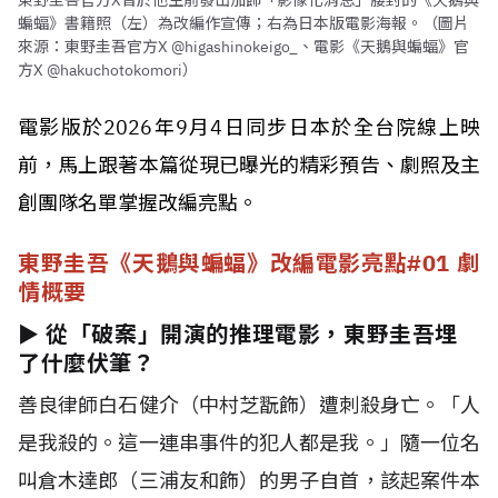
東野圭吾官方X曾於他生前發出加飾「影像化消息」腰封的《天鵝與
蝙蝠》書籍照（左）為改編作宣傳；右為日本版電影海報。（圖片
來源：東野圭吾官方X @higashinokeigo_、電影《天鵝與蝙蝠》官
方X @hakuchotokomori）
電影版於2026年9月4日同步日本於全台院線上映
前，馬上跟著本篇從現已曝光的精彩預告、劇照及主
創團隊名單掌握改編亮點。
東野圭吾《天鵝與蝙蝠》改編電影亮點#01 劇
情概要
► 從「破案」開演的推理電影，東野圭吾埋
了什麼伏筆？
善良律師白石健介（中村芝翫飾）遭刺殺身亡。「人
是我殺的。這一連串事件的犯人都是我。」隨一位名
叫倉木達郎（三浦友和飾）的男子自首，該起案件本