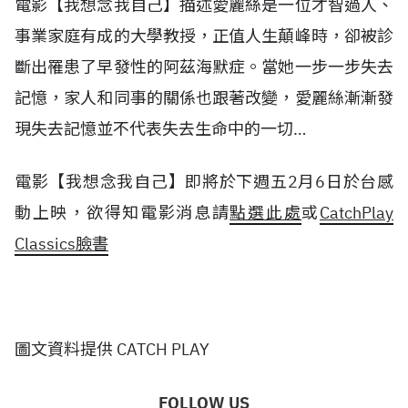
電影【我想念我自己】描述愛麗絲是一位才智過人、
事業家庭有成的大學教授，正值人生顛峰時，卻被診
斷出罹患了早發性的阿茲海默症。當她一步一步失去
記憶，家人和同事的關係也跟著改變，愛麗絲漸漸發
現失去記憶並不代表失去生命中的一切…
電影【我想念我自己】即將於下週五2月6日於台感
動上映，欲得知電影消息請
點選此處
或
CatchPlay
Classics臉書
圖文資料提供 CATCH PLAY
FOLLOW US