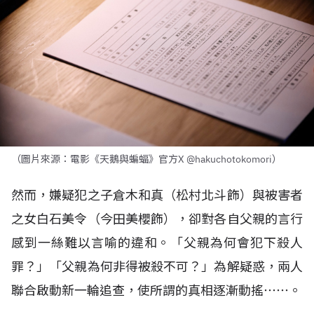
（圖片來源：電影《天鵝與蝙蝠》官方X @hakuchotokomori）
然而，嫌疑犯之子倉木和真（松村北斗飾）與被害者
之女白石美令（今田美櫻飾），卻對各自父親的言行
感到一絲難以言喻的違和。「父親為何會犯下殺人
罪？」「父親為何非得被殺不可？」為解疑惑，兩人
聯合啟動新一輪追查，使所謂的真相逐漸動搖⋯⋯。