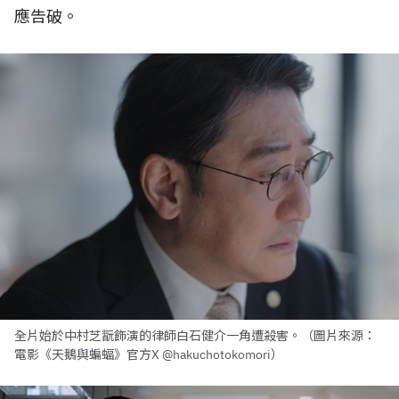
應告破。
全片始於中村芝翫飾演的律師白石健介一角遭殺害。（圖片來源：
電影《天鵝與蝙蝠》官方X @hakuchotokomori）