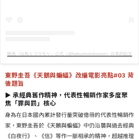
映画『白鳥とコウモリ』公式（@hakuchotokomori）分享的貼文
東野圭吾《天鵝與蝙蝠》改編電影亮點
#03 背
後題旨
► 承經典舊作精神，代表性暢銷作家多度聚
焦「罪與罰」核心
身為在日本國內累計發行量突破億冊的代表性暢銷作
家，東野圭吾於《天鵝與蝙蝠》中仍沿襲與過去經典
《白夜行》、《信》等作一脈相承的精神，超越推理