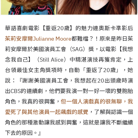
華語喜劇電影【重返20歲】的魅力連奧斯卡準影后
茱莉安摩爾Julianne Moore
都難檔？！原來是昨日茱
莉安摩爾於美國演員工會（SAG）獎，以電影【我想
念我自己】（Still Alice）中精湛演技再獲肯定，上
台領最佳女主角獎項時，自動「重返了20歲」，她
說：『謝謝美國演員工會，我想起在20出頭歲時演
出CBS的連續劇，他們要我演一對一好一壞的雙胞胎
角色，我真的很興奮，
但一個人演戲真的很無聊，我
愛死了與其他演員一起飆戲的感覺
，了解與認識一個
角色的那種激動讓我感到興奮，這就是讓我不斷繼續
下去的原因。』