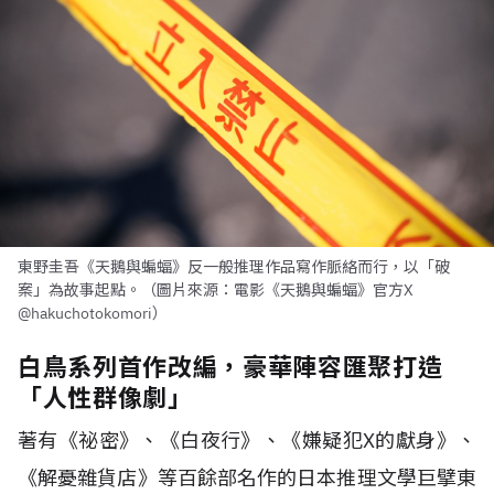
東野圭吾《天鵝與蝙蝠》反一般推理作品寫作脈絡而行，以「破
案」為故事起點。（圖片來源：電影《天鵝與蝙蝠》官方X
@hakuchotokomori）
白鳥系列首作改編，豪華陣容匯聚打造
「人性群像劇」
著有《祕密》、《白夜行》、《嫌疑犯X的獻身》、
《解憂雜貨店》等百餘部名作的日本推理文學巨擘東