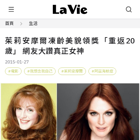
首頁
生活
茱莉安摩爾凍齡美貌領獎「重返20
歲」 網友大讚真正女神
2015-01-27
電影
我想念我自己
茱莉安摩爾
阿茲海默症