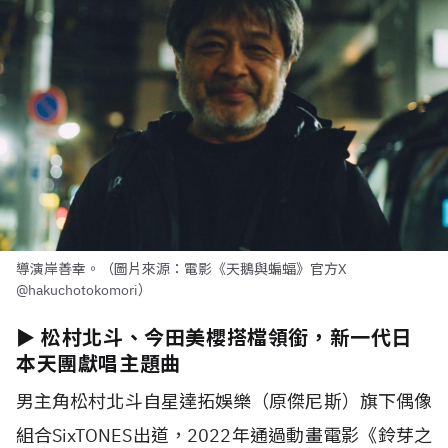
導演岸善幸。（圖片來源：電影《天鵝與蝙蝠》官方X
@hakuchotokomori）
► 松村北斗、今田美櫻搭檔領銜，新一代日
本天團獻唱主題曲
男主角松村北斗自星達拓娛樂（原傑尼斯）旗下偶像
組合SixTONES出道，2022年通過動畫電影《鈴芽之