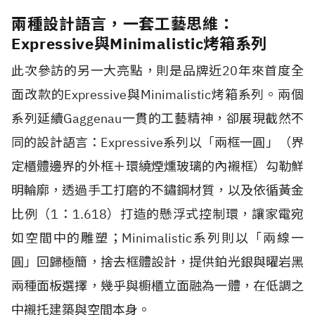
兩種設計語言，一套工藝思維：
Expressive與Minimalistic烤箱系列
此次參訪的另一大亮點，則是品牌近20年來首度全
面改款的Expressive與Minimalistic烤箱系列。兩個
系列延續Gaggenau一貫的工藝精神，卻展現截然不
同的設計語言：Expressive系列以「兩框一圓」（界
定櫃體邊界的外框＋環繞煙燻玻璃的內襯框）勾勒鮮
明輪廓，透過手工打磨的不鏽鋼材質，以及依循黃金
比例（1：1.618）打造的懸浮式控制環，讓家電宛
如空間中的雕塑；Minimalistic系列則以「兩線一
圓」回歸極簡，捨去框體設計，提供鉑光銀與曜岩黑
兩種面板選擇，幾乎與櫥櫃立面融為一體，在低調之
中襯托建築與空間本身。