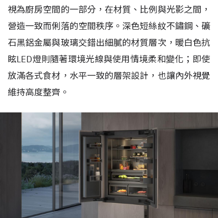
視為廚房空間的一部分，在材質、比例與光影之間，
營造一致而俐落的空間秩序。深色短絲紋不鏽鋼、礦
石黑鋁金屬與玻璃交錯出細膩的材質層次，暖白色抗
眩LED燈則隨著環境光線與使用情境柔和變化；即使
放滿各式食材，水平一致的層架設計，也讓內外視覺
維持高度整齊。