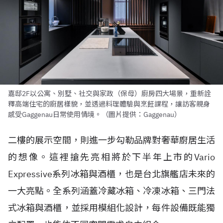
嘉邸2F以公寓、別墅、社交與家政（保母）廚房四大場景，重新詮
釋高端住宅的廚居樣貌，並透過料理體驗與烹飪課程，讓訪客親身
感受Gaggenau日常使用情境。（圖片提供：Gaggenau）
二樓的展示空間，則進一步勾勒品牌對奢華廚居生活
的想像。這裡搶先亮相將於下半年上市的Vario
Expressive系列冰箱與酒櫃，也是台北旗艦店未來的
一大亮點。全系列涵蓋冷藏冰箱、冷凍冰箱、三門法
式冰箱與酒櫃，並採用模組化設計，每件設備既能獨