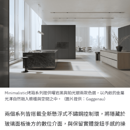
Minimalistic烤箱系列提供曜岩黑與鉑光銀兩款色選，以內斂的金屬
光澤自然融入櫥櫃與空間之中。（圖片提供：Gaggenau）
兩個系列皆搭載全新懸浮式不鏽鋼控制環，將隱藏於
玻璃面板後方的數位介面，與保留實體旋鈕手感的操