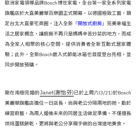
歐洲家電領導品牌Bosch博世家電，全台第一家全系列家電
旗艦店於大直美麗華百樂園正式開幕，以德國極致工藝，鎖
定台北大直豪宅商圈，注入全新
「開放式廚房」
完美幸福生
活之居家概念，讓廚房不再只是媽媽辛苦炒菜的地方，而成
為全家人相聚的核心空間，提供消費者全新互動式居家體
驗；此外，全新Bosch嵌入式節能冰箱也首度登台亮相，並
同步開放預購。
Janet(謝怡芬)
剛在南極完婚的
已於上周六(3/21)於Bosch
美麗華旗艦店擔任一日店長，尚與老公分隔兩地的她，勤於
練習廚藝，為兩人婚後未來的同居生活做足準備，不僅擅長
烘焙蛋糕餅乾，更將與老公分享親手做的台灣道地美食。