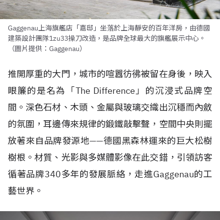
Gaggenau上海旗艦店「嘉邸」坐落於上海靜安的百年洋房，由德國
建築設計團隊1zu33操刀改造，是品牌全球最大的旗艦展示中心。
（圖片提供：Gaggenau）
推開厚重的大門，城市的喧囂彷彿被留在身後，映入
眼簾的是名為「The Difference」的沉浸式品牌空
間。深色石材、木頭、金屬與玻璃交織出沉穩而內斂
的氛圍，耳邊傳來規律的鍛鐵敲擊聲，空間中央則擺
放著來自品牌發源地——德國黑森林運來的巨大松樹
樹根。材質、光影與多媒體影像在此交錯，引領訪客
循著品牌340多年的發展脈絡，走進Gaggenau的工
藝世界。