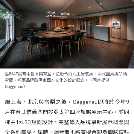
嘉邸4F設有中餐區與茶室，並融合西式主廚餐桌、中式圓桌與品酒
空間，呼應品牌融匯東西方文化的設計概念。（圖片提供：
Gaggenau）
繼上海、北京與雪梨之後，Gaggenau即將於今年9
月在台北信義區開設亞太第四座旗艦展示中心，並同
樣由1zu33規劃設計，完整導入品牌最新展示概念與
全系列產品。屆時，消費者也將有機會親身體驗這些