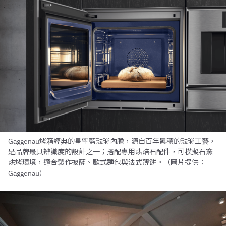
Gaggenau烤箱經典的星空藍琺瑯內膽，源自百年累積的琺瑯工藝，
是品牌最具辨識度的設計之一；搭配專用烘焙石配件，可模擬石窯
烘烤環境，適合製作披薩、歐式麵包與法式薄餅。（圖片提供：
Gaggenau）