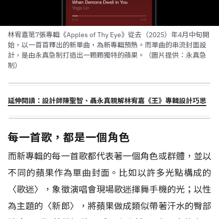
林宥嘉第7張專輯《Apples of Thy Eye》從去（2025）年4月中旬開
始，以一首首釋出的新單曲，為新專輯預熱。而單曲的串流封面設
計，是由永真急制打造出一顆顆獨特的蘋果。（圖片提供：永真急
制）
延伸閱讀：設計師陳聖智、聶永真親解林宥嘉《王》專輯設計巧思
每一首歌，都是一個角色
而新專輯的每一首歌都代表著一個角色或群體，並以
不同的蘋果作為單曲封面。比如以許多光點構成的
〈歌迷〉，象徵演唱會現場歌迷揮舞手機的光；以性
為主題的〈新郎〉，將蘋果做成類似帶著汗水的臀部