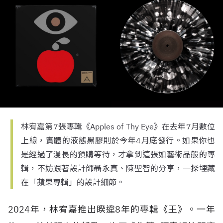
林宥嘉第7張專輯《Apples of Thy Eye》在去年7月數位
上線，實體的液態黑膠則於今年4月底發行。如果你也
是經過了漫長的預購等待，才拿到這張如藝術品般的專
輯，不妨跟著設計師聶永真、陳聖智的分享，一探埋藏
在「蘋果專輯」的設計細節。
2024年，林宥嘉推出睽違8年的專輯《王》。一年