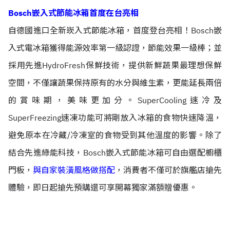
Bosch嵌入式節能冰箱首度在台亮相
自德國進口全新崁入式節能冰箱，首度登台亮相！Bosch嵌
入式電冰箱獲得能源效率第一級認證，節能效果一級棒；並
採用先進HydroFresh保鮮技術，提供新鮮蔬果最理想保鮮
空間，不僅讓蔬果保持原有的水分與維生素，更能延長兩倍
的賞味期，美味更加分。SuperCooling速冷及
SuperFreezing速凍功能可將剛放入冰箱的食物快速降溫，
避免原本在冷藏/冷凍室的食物受到其他溫度的影響。除了
結合先進綠能科技，Bosch嵌入式節能冰箱可自由選配櫥櫃
門板，
與自家裝潢風格做搭配
，消費者不僅可於旗艦店搶先
體驗，即日起搶先預購還可享開幕獨家滿額贈優惠。