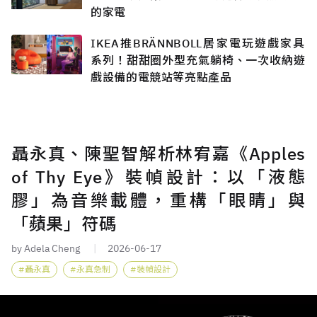
的家電
IKEA推BRÄNNBOLL居家電玩遊戲家具
系列！甜甜圈外型充氣躺椅、一次收納遊
戲設備的電競站等亮點產品
聶永真、陳聖智解析林宥嘉《Apples
of Thy Eye》裝幀設計：以「液態
膠」為音樂載體，重構「眼睛」與
「蘋果」符碼
by Adela Cheng
2026-06-17
聶永真
永真急制
裝幀設計