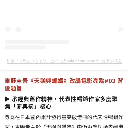
映画『白鳥とコウモリ』公式（@hakuchotokomori）分享的貼文
東野圭吾《天鵝與蝙蝠》改編電影亮點
#03 背
後題旨
► 承經典舊作精神，代表性暢銷作家多度聚
焦「罪與罰」核心
身為在日本國內累計發行量突破億冊的代表性暢銷作
家，東野圭吾於《天鵝與蝙蝠》中仍沿襲與過去經典