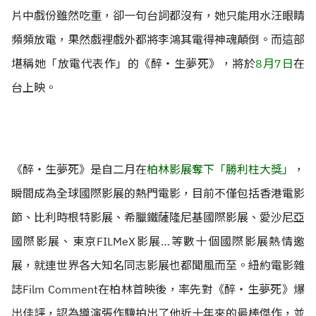
片中戲份雖然吃重，卻一句台詞都沒有，她只能用水汪眼睛
頻頻放電，果然戲裡戲外都將李鴻其電得神魂顛倒。而這部
堪稱她「放電代表作」的《醉‧生夢死》，將於
8月7日
在
台上映。
《醉‧生夢死》是自二月在
柏林影展奪下「勝利柱大獎」
，
瞬間成為全球國際影展的熱門電影，目前不僅包括香港電影
節、比利時根特影展、希臘鐵薩隆尼基國際影展、愛沙尼亞
國際影展、東京FILMeX影展…等數十個國際影展熱情邀
展，就連世界各大知名同志影展也都聞風而至。紐約電影雜
誌Film Comment在柏林首映後，率先對《醉‧生夢死》爆
出佳評，認為導演張作驥拍出了他近十年來的最棒傑作，並