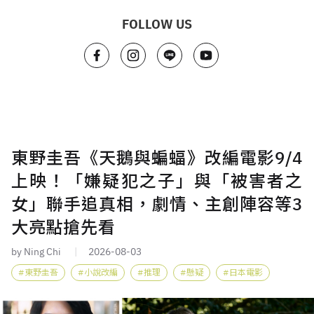
FOLLOW US
東野圭吾《天鵝與蝙蝠》改編電影9/4
上映！「嫌疑犯之子」與「被害者之
女」聯手追真相，劇情、主創陣容等3
大亮點搶先看
by Ning Chi
2026-08-03
東野圭吾
小說改編
推理
懸疑
日本電影