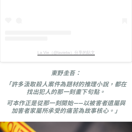
La Vie（@lavietw）分享的貼文
東野圭吾：
「許多汲取殺人案件為題材的推理小說，都在
找出犯人的那一刻畫下句點。
可本作正是從那一刻開始——以被害者遺屬與
加害者家屬所承受的痛苦為故事核心。」