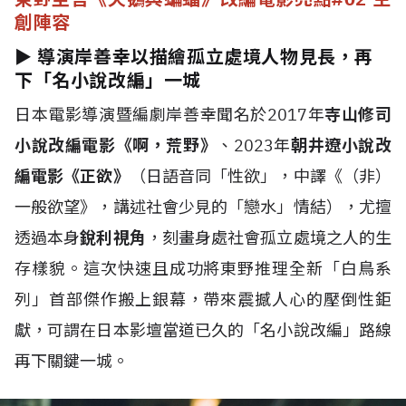
創陣容
► 導演岸善幸以描繪孤立處境人物見長，再
下「名小說改編」一城
日本電影導演暨編劇岸善幸聞名於2017年
寺山修司
小說改編電影《啊，荒野》
、2023年
朝井遼小說改
編電影《正欲》
（日語音同「性欲」，中譯《（非）
一般欲望》，講述社會少見的「戀水」情結），尤擅
透過本身
銳利視角
，刻畫身處社會孤立處境之人的生
存樣貌。這次快速且成功將東野推理全新「白鳥系
列」首部傑作搬上銀幕，帶來震撼人心的壓倒性鉅
獻，可謂在日本影壇當道已久的「名小說改編」路線
再下關鍵一城。