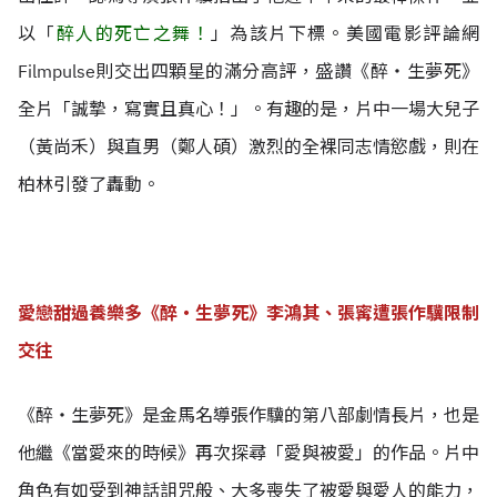
以「
醉人的死亡之舞！
」為該片下標。美國電影評論網
Filmpulse則交出四顆星的滿分高評，盛讚《醉‧生夢死》
全片「誠摯，寫實且真心！」。有趣的是，片中一場大兒子
（黃尚禾）與直男（鄭人碩）激烈的全裸同志情慾戲，則在
柏林引發了轟動。
愛戀甜過養樂多《醉‧生夢死》李鴻其、張寗遭張作驥限制
交往
《醉‧生夢死》是金馬名導張作驥的第八部劇情長片，也是
他繼《當愛來的時候》再次探尋「愛與被愛」的作品。片中
角色有如受到神話詛咒般、大多喪失了被愛與愛人的能力，