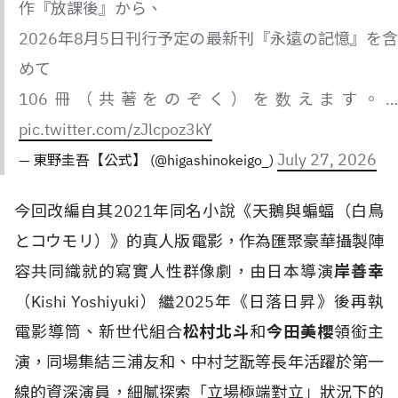
作『放課後』から、
2026年8月5日刊行予定の最新刊『永遠の記憶』を含
めて
106冊（共著をのぞく）を数えます。…
pic.twitter.com/zJlcpoz3kY
July 27, 2026
— 東野圭吾【公式】 (@higashinokeigo_)
今回改編自其2021年同名小說《天鵝與蝙蝠（白鳥
とコウモリ）》的真人版電影，作為匯聚豪華攝製陣
容共同織就的寫實人性群像劇，由日本導演
岸善幸
（Kishi Yoshiyuki）繼2025年《日落日昇》後再執
電影導筒、新世代組合
松村北斗
和
今田美櫻
領銜主
演，同場集結三浦友和、中村芝翫等長年活躍於第一
線的資深演員，細膩探索「立場極端對立」狀況下的