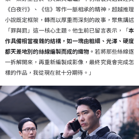
《白夜行》、《信》等作一脈相承的精神，超越推理
小說既定框架，轉而以厚重而深刻的故事，聚焦講述
「罪與罰」這一核心主題。他生前已留言表示，「
本
作具備相當複雜的結構，如一塊由粗細、光澤、硬度
都天差地別的絲線編製而成的織物。
若將那些絲線逐
一拆解開來，再重新編製成影像，最終究竟會完成怎
樣的作品，我從現在就十分期待。」