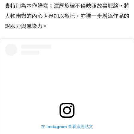
貴
特別為本作譜寫；渾厚旋律不僅映照故事脈絡，將
人物幽微的內心世界加以襯托，亦進一步增添作品的
說服力與感染力。
在 Instagram 查看這則貼文