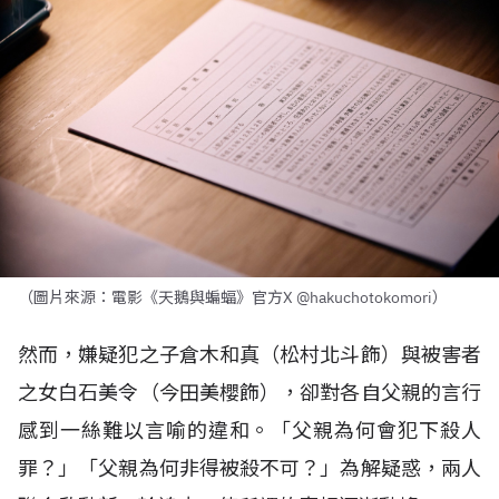
（圖片來源：電影《天鵝與蝙蝠》官方X @hakuchotokomori）
然而，嫌疑犯之子倉木和真（松村北斗飾）與被害者
之女白石美令（今田美櫻飾），卻對各自父親的言行
感到一絲難以言喻的違和。「父親為何會犯下殺人
罪？」「父親為何非得被殺不可？」為解疑惑，兩人