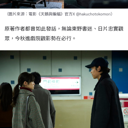
（圖片來源：電影《天鵝與蝙蝠》官方X @hakuchotokomori）
原著作者都曾如此發話，無論東野書迷、日片忠實觀
眾，今秋進戲院觀影勢在必行。