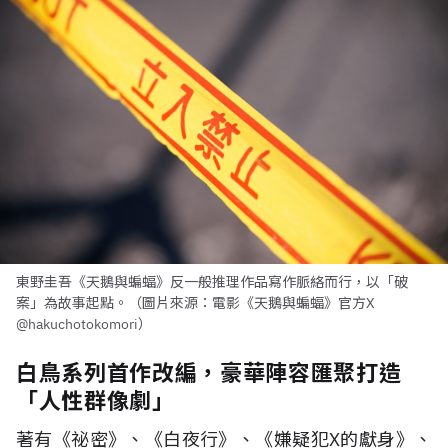
東野圭吾《天鵝與蝙蝠》反一般推理作品寫作脈絡而行，以「破
案」為故事起點。（圖片來源：電影《天鵝與蝙蝠》官方X
@hakuchotokomori）
白鳥系列首作改編，豪華陣容匯聚打造
「人性群像劇」
著有《祕密》、《白夜行》、《嫌疑犯X的獻身》、