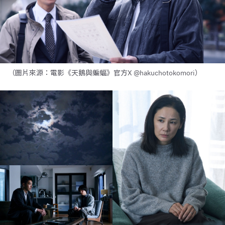
（圖片來源：電影《天鵝與蝙蝠》官方X @hakuchotokomori）