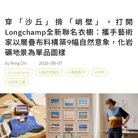
穿「沙丘」揹「峭壁」，打開
Longchamp全新聯名衣櫥：攜手藝術
家以層疊布料構築9幅自然意象，化岩
礦地景為單品圖樣
by Ning Chi
2026-08-07
Longchamp
藝術家聯名
服飾配件
包款
皮革工藝