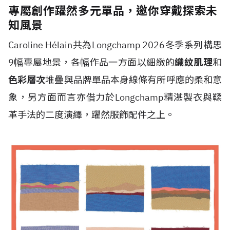
專屬創作躍然多元單品，邀你穿戴探索未
知風景
Caroline H
é
lain共為Longchamp 2026冬季系列構思
9幅專屬地景，各幅作品一方面以細緻的
織紋肌理
和
色彩層次
堆疊與品牌單品本身線條有所呼應的柔和意
象，另方面而言亦借力於Longchamp精湛製衣與鞣
革手法的二度演繹，躍然服飾配件之上。