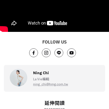
FOLLOW US
Ning Chi
La Vie編輯
ning_chi@hmg.com.tw
延伸閱讀