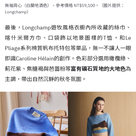
無袖背心（白蘭地酒色），參考價格 NT$59,100。（圖片提供：
Longchamp）
最後，Longchamp遊牧風格衣櫥內所收藏的絲巾、
喀什米爾方巾、口袋飾以地景圖樣的T恤，和Le
Pliage系列棉質帆布托特包等單品，無一不讓人一眼
即識Caroline Hélain的創作。色彩部分選用橄欖綠、
薊花紫、焦糖褐與芭蕾粉等
富有礦石質地的大地色
為
主調，帶出自然沉靜的秋冬氛圍。