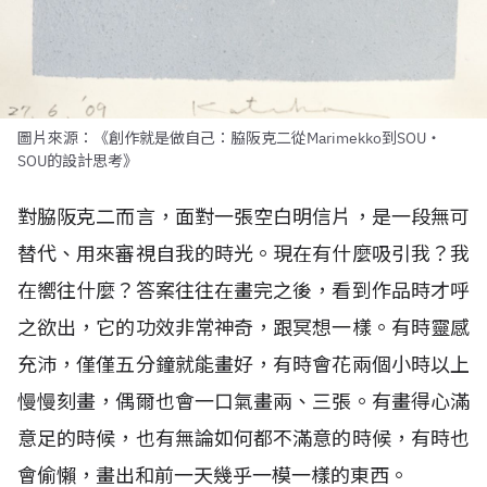
圖片來源：《創作就是做自己：脇阪克二從Marimekko到SOU・
SOU的設計思考》
對脇阪克二而言，面對一張空白明信片，是一段無可
替代、用來審視自我的時光。現在有什麼吸引我？我
在嚮往什麼？答案往往在畫完之後，看到作品時才呼
之欲出，它的功效非常神奇，跟冥想一樣。有時靈感
充沛，僅僅五分鐘就能畫好，有時會花兩個小時以上
慢慢刻畫，偶爾也會一口氣畫兩、三張。有畫得心滿
意足的時候，也有無論如何都不滿意的時候，有時也
會偷懶，畫出和前一天幾乎一模一樣的東西。