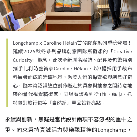
Longchamp x Caroline Hélain首發膠囊系列重磅登場！
延續2026秋冬系列品牌創意團隊所發想的「Creative
Curiosity」概念，此次全新聯名服飾、配件及包袋特別
攜手比利時藝術家Caroline Hélain，以9幅採用手裁布
料層疊而成的岩礦地景，激發人們的探索欲與創意好奇
心。隨本篇認識這位創作遊走於具象與抽象之間詩意地
帶的當代視覺藝術家，同場看該系列從T恤、絲巾、托
特包到旅行包等「自然系」單品設計亮點。
永續與創新，無疑是當代設計兩項不容忽視的重中之
重。向來秉持真誠活力與樂觀精神的Longchamp，