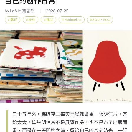
自己的創作日常
by La Vie 叢書部
2026-07-25
藝術
設計
織品
Marimekko
SOU・SOU
三十五年來，脇阪克二每天早晨都會畫一張明信片，寄
給太太。這些明信片不是展覽作品，也不是為了出版而
畫，而是在一天開始之前，留給自己的片刻時光。一張