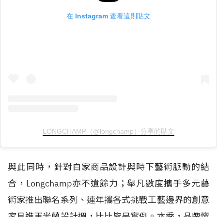
在 Instagram 查看這則貼文
LONGCHAMP（@longchamp）分享的貼文
與此同時，針對自家商品設計與時下藝術脈動的結
合，Longchamp亦不遺餘力；舉凡數度攜手多元藝
術家推出聯名系列、連年攜各式挑戰工藝邊界的創意
家具進軍米蘭設計週，比比皆是實例。本季，品牌懷