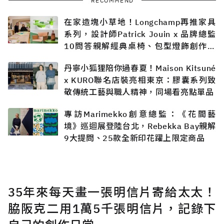
RECOMMEND
在家造塊小草地！Longchamp再推家具
系列，設計師Patrick Jouin x 品牌總監
10問答親解經典桌椅、包型燈飾創作過
程
丹寧小狐狸陪你過春夏！Maison Kitsuné
x KURO聯名店裝亮相東京：膠囊系列致
敬傳統工藝與職人精神，同場看亮點單品
專訪Marimekko創意總監：《花間藝
境》巡迴展登陸台北，Rebekka Bay親解
9大提問、25款全新印花躍上限定商品
35年來每天畫一張明信片寄給太太！
脇阪克二用1萬5千張明信片，記錄下