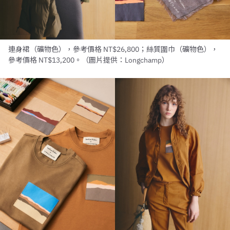
連身裙（礦物色），參考價格 NT$26,800；絲質圍巾（礦物色），
參考價格 NT$13,200。（圖片提供：Longchamp）