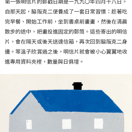
第一張明信片的郵戳日期是一九九〇年四月十八日。
自那天起，脇阪克二便養成了一套日常習慣：趁著吃
完早餐、開始工作前，坐到書桌前畫畫，然後在清晨
散步的途中，把畫投進固定的郵筒。這些寄出的明信
片，會在隔天或後天送達信箱，再次回到脇阪克二身
邊。等溫子欣賞過之後，明信片就會被小心翼翼地收
進專用資料夾裡，數量與日俱增。