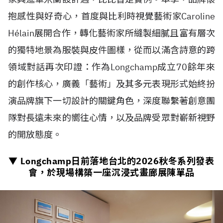
抱感性與好奇心，首度與比利時視覺藝術家Caroline
H
é
lain展開合作，轉化藝術家所縫製細膩且富有層次
的獨特地景為服裝與皮件圖樣，從而以滿含詩意的跨
領域對話再次印證：作為Longchamp成立70餘年來
的創作核心，廣義「藝術」及其多元表現形式始終扮
演品牌旗下一切設計的關鍵角色，深度聯繫著創意團
隊對長遠未來的嚮往心情，以及品牌受眾對嶄新視野
的開放態度。
▼ Longchamp日前落地台北的
2026
秋冬系列發表
會，於現場構築一座沉浸式畫廊展陳單品