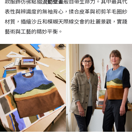
款服飾彷彿點綴
流動壁畫
般自帶生命力。其中最具代
表性與辨識度的無袖背心，揉合皮革與初剪羊毛圈紗
材質，描繪沙丘和模糊天際線交會的壯麗景觀，實踐
藝術與工藝的精妙平衡。