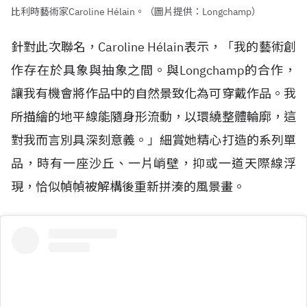
比利時藝術家Caroline Hélain。（圖片提供：Longchamp）
針對此次聯名，Caroline H
é
lain表示，「我的藝術創
作存在於具象與抽象之間。與Longchamp的合作，
讓我有機會將作品中的自然景致化為可穿戴作品。我
所描繪的地平線能隨身形流動，以環繞整體輪廓，這
對我而言別具深刻意義。」細賞她精心打造的系列單
品，時有一座沙丘、一片峭壁，抑或一道天際線浮
現，恰似幀幀被解構後重新拼湊的風景畫。