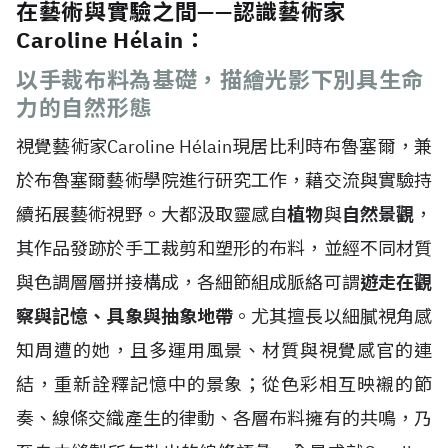
在藝術與實驗之間——認識藝術家
Caroline Hélain：
以手裁布料為基礎，描繪光影下別具生命
力的自然形態
視覺藝術家Caroline H
é
lain現居比利時布魯塞爾，兼
於布魯塞爾藝術學院進行研究工作，藉交流與實驗持
續拓展藝術視野。大都汲取靈感自
植物
與
自然景觀
，
其作品發跡於手工裁剪和塑形的布料，並經不同材質
與色調層層拼接構成，各細節組成脈絡可謂
遊走在觀
察與記憶、具象與抽象地帶
。尤其擅長以細膩視角感
知周遭的她，且多運用風景、材質與視覺感官的連
結，重新詮釋記憶中的景象；從色彩相互映襯的節
奏、線條交織產生的律動、各層布料擁有的共鳴，乃