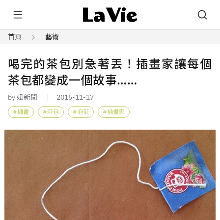
首頁
藝術
喝完的茶包別急著丟！插畫家讓每個
茶包都變成一個故事……
by 妞新聞
2015-11-17
插畫
茶包
泡茶
插畫家