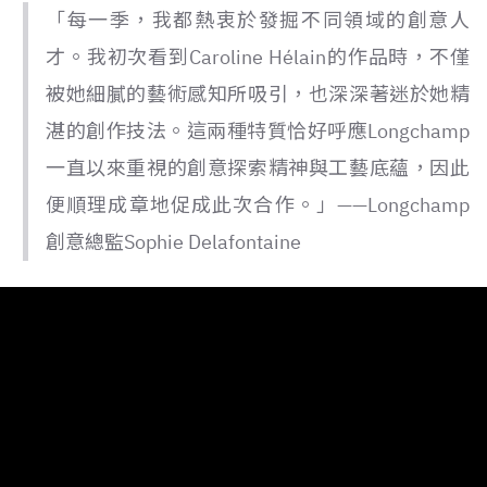
「每一季，我都熱衷於發掘不同領域的創意人
才。我初次看到Caroline Hélain的作品時，不僅
被她細膩的藝術感知所吸引，也深深著迷於她精
湛的創作技法。這兩種特質恰好呼應Longchamp
一直以來重視的創意探索精神與工藝底蘊，因此
便順理成章地促成此次合作。」——Longchamp
創意總監Sophie Delafontaine