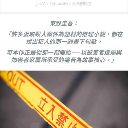
La Vie（@lavietw）分享的貼文
東野圭吾：
「許多汲取殺人案件為題材的推理小說，都在
找出犯人的那一刻畫下句點。
可本作正是從那一刻開始——以被害者遺屬與
加害者家屬所承受的痛苦為故事核心。」