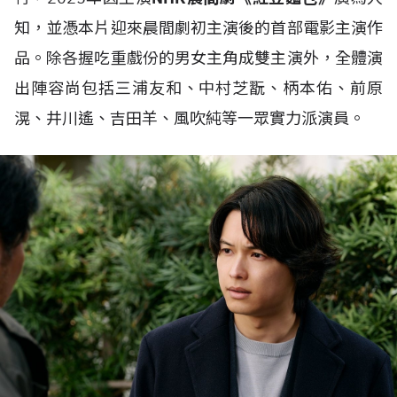
知，並憑本片迎來晨間劇初主演後的首部電影主演作
品。除各握吃重戲份的男女主角成雙主演外，全體演
出陣容尚包括三浦友和、中村芝翫、柄本佑、前原
滉、井川遙、吉田羊、風吹純等一眾實力派演員。