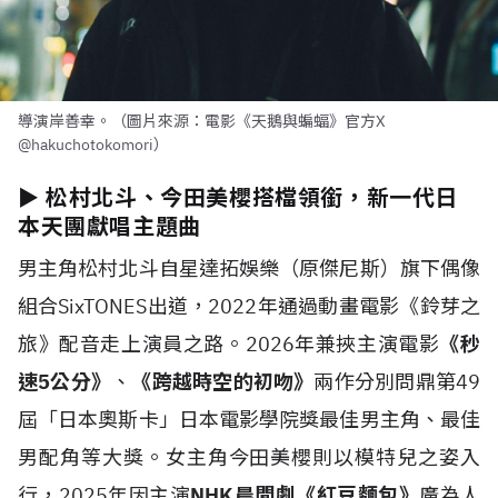
導演岸善幸。（圖片來源：電影《天鵝與蝙蝠》官方X
@hakuchotokomori）
► 松村北斗、今田美櫻搭檔領銜，新一代日
本天團獻唱主題曲
男主角松村北斗自星達拓娛樂（原傑尼斯）旗下偶像
組合SixTONES出道，2022年通過動畫電影《鈴芽之
旅》配音走上演員之路。2026年兼挾主演電影
《秒
速5公分》
、
《跨越時空的初吻》
兩作分別問鼎第49
屆「日本奧斯卡」日本電影學院獎最佳男主角、最佳
男配角等大獎。女主角今田美櫻則以模特兒之姿入
行，2025年因主演
NHK晨間劇《紅豆麵包》
廣為人