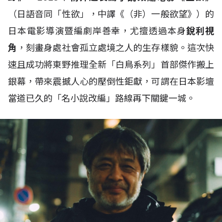
（日語音同「性欲」，中譯《（非）一般欲望》）的
日本電影導演暨編劇岸善幸，尤擅透過本身
銳利視
角
，刻畫身處社會孤立處境之人的生存樣貌。這次快
速且成功將東野推理全新「白鳥系列」首部傑作搬上
銀幕，帶來震撼人心的壓倒性鉅獻，可謂在日本影壇
當道已久的「名小說改編」路線再下關鍵一城。