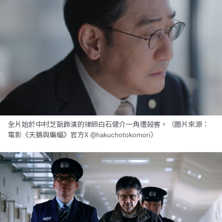
全片始於中村芝翫飾演的律師白石健介一角遭殺害。（圖片來源：
電影《天鵝與蝙蝠》官方X @hakuchotokomori）