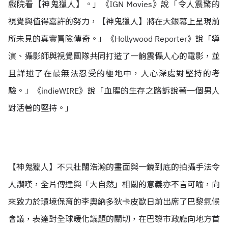
戲院看【神鬼獵人】。」《IGN Movies》說「令人震驚的
視覺與值得嘉許的努力，【神鬼獵人】將在大銀幕上呈現前
所未見的真實冒險傳奇。」《Hollywood Reporter》說「導
演、攝影師與視覺團隊共同打造了一齣震懾人心的電影，並
且詳述了在最無法忍受的極地中，人心深處對堅持的考
驗。」《indieWIRE》說「血腥的生存之路訴說著一個男人
對活著的堅持。」
【神鬼獵人】不只壯闊浩瀚的畫面與一鏡到底的拍攝手法令
人讚嘆，全片傳達與「大自然」相關的意義亦不言可喻，向
來致力於環境保育的李奧納多狄卡皮歐日前出席了巴黎氣候
會議，表達對全球暖化議題的關切，在巴黎市政廳向地方首