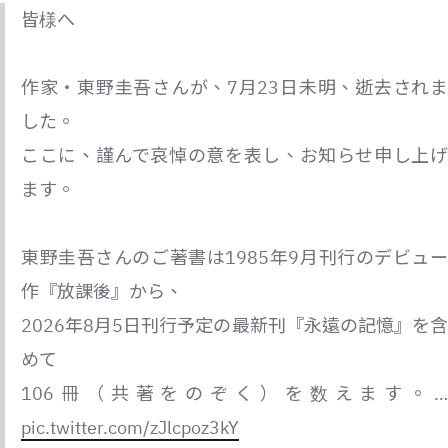
皆様へ
作家・東野圭吾さんが、7月23日未明、逝去されま
した。
ここに、謹んで哀悼の意を表し、お知らせ申し上げ
ます。
東野圭吾さんのご著書は1985年9月刊行のデビュー
作『放課後』から、
2026年8月5日刊行予定の最新刊『永遠の記憶』を含
めて
106冊（共著をのぞく）を数えます。…
pic.twitter.com/zJlcpoz3kY