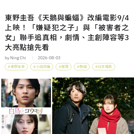
東野圭吾《天鵝與蝙蝠》改編電影9/4
上映！「嫌疑犯之子」與「被害者之
女」聯手追真相，劇情、主創陣容等3
大亮點搶先看
by Ning Chi
2026-08-03
東野圭吾
小說改編
推理
懸疑
日本電影