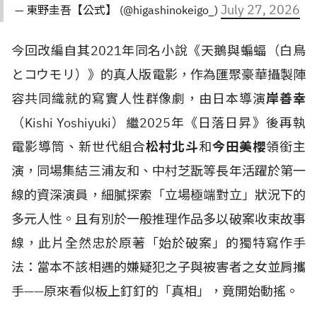
July 27, 2026
— 東野圭吾【公式】 (@higashinokeigo_)
今回改編自其2021年同名小說《天鵝與蝙蝠（白鳥
とコウモリ）》的真人版電影，作為匯聚豪華攝製陣
容共同織就的寫實人性群像劇，由日本導演
岸善幸
（Kishi Yoshiyuki）繼2025年《日落日昇》後再執
電影導筒、新世代組合
松村北斗
和
今田美櫻
領銜主
演，同場集結三浦友和、中村芝翫等長年活躍於第一
線的資深演員，細膩探索「立場極端對立」狀況下的
多元人性。且有別於一般推理作品多以破案收束故事
線，此片全然忠於原著「始於破案」的獨特寫作手
法：當本不該相遇的嫌疑犯之子與被害者之女並肩攜
手——原來看似板上釘釘的「真相」，竟開始動搖。