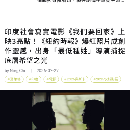
情關照身障議題，願在創傷中尋覓生命出
口
印度社會寫實電影《我們要回家》上
映3亮點！《紐約時報》爆紅照片成創
作靈感，出身「最低種姓」導演捕捉
底層希望之光
by Ning Chi
2026-07-27
寶萊塢
印度
電影
2026奧斯卡
2025坎城影展