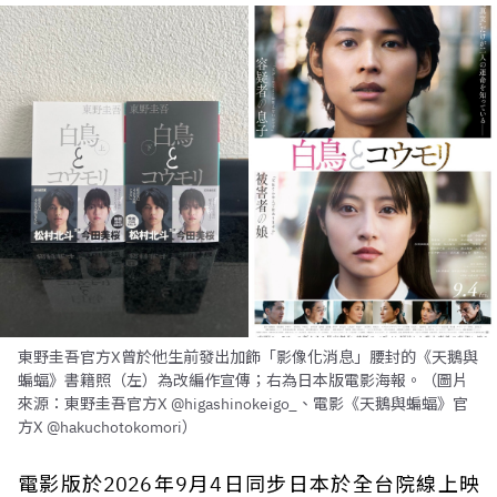
東野圭吾官方X曾於他生前發出加飾「影像化消息」腰封的《天鵝與
蝙蝠》書籍照（左）為改編作宣傳；右為日本版電影海報。（圖片
來源：東野圭吾官方X @higashinokeigo_、電影《天鵝與蝙蝠》官
方X @hakuchotokomori）
電影版於2026年9月4日同步日本於全台院線上映