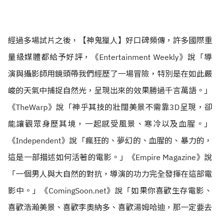
經過多場試片之後，【神鬼獵人】好口碑頻傳，許多國際重
量級媒體都給予好評，《Entertainment Weekly》說「導
演與攝影師用鏡頭帶我們經歷了一場冒險，特別是在如此嚴
峻的天氣中捕捉自然光，呈現出來的效果勝過千言萬語。」
《TheWarp》說「神乎其技的壯闊美景不需靠3D呈現，卻
能讓觀眾身歷其境，一起感受風景、寒冷以及血腥。」
《Independent》說「瘋狂的、夢幻的、血腥的、暴力的，
這是一部描述如何活著的電影。」《Empire Magazine》說
「一個男人與大自然的對抗，導演的功力完全發揮在這部電
影中。」《ComingSoon.net》說「如果你喜歡生存電影、
喜歡浩瀚美景、喜歡李奧納多、喜歡湯姆哈迪，那一定要去