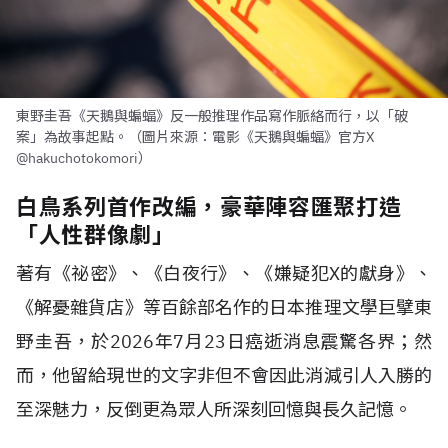
東野圭吾《天鵝與蝙蝠》反一般推理作品寫作脈絡而行，以「破
案」為故事起點。（圖片來源：電影《天鵝與蝙蝠》官方X
@hakuchotokomori）
白鳥系列首作改編，豪華陣容匯聚打造
「人性群像劇」
著有《祕密》、《白夜行》、《嫌疑犯X的獻身》、
《解憂雜貨店》等百餘部名作的日本推理文學巨擘東
野圭吾，於2026年7月23日癌逝消息震驚各界；然
而，他留給現世的文字非但不會因此消減引人入勝的
至深魅力，反倒更為眾人所深刻回憶與長久記憶。