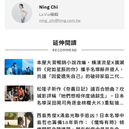
Ning Chi
La Vie編輯
ning_chi@hmg.com.tw
延伸閱讀
RECOMMEND
本屋大賞暢銷小說改編，橫濱流星X廣瀨
鈴《宛如星辰的你》攜手名導藤井道人，
共譜「因愛遺失自己」的破碎家庭二代悲
戀
松隆子新作《奈義日記》譜百合戀曲？坎
城影評稱「她們想相伴度過餘生」，日本
名導深田晃司角逐金棕櫚大片3重點搶先
知
西島秀俊X滿島光聯手追凶！日本名導中
島哲也籌備18年新作：《懺悔有時》傾