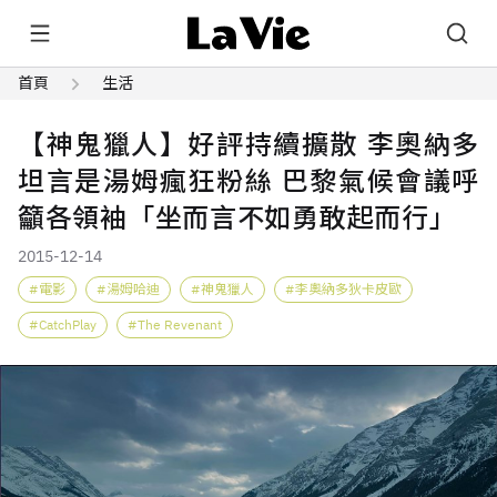
首頁
生活
【神鬼獵人】好評持續擴散 李奧納多
坦言是湯姆瘋狂粉絲 巴黎氣候會議呼
籲各領袖「坐而言不如勇敢起而行」
2015-12-14
電影
湯姆哈迪
神鬼獵人
李奧納多狄卡皮歐
CatchPlay
The Revenant