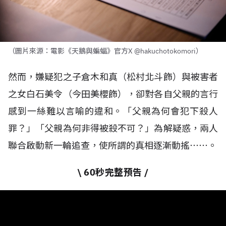
（圖片來源：電影《天鵝與蝙蝠》官方X @hakuchotokomori）
然而，嫌疑犯之子倉木和真（松村北斗飾）與被害者
之女白石美令（今田美櫻飾），卻對各自父親的言行
感到一絲難以言喻的違和。「父親為何會犯下殺人
罪？」「父親為何非得被殺不可？」為解疑惑，兩人
聯合啟動新一輪追查，使所謂的真相逐漸動搖⋯⋯。
\ 60秒完整預告 /