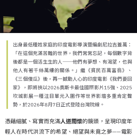
出身最低種姓家庭的印度電影導演暨編劇尼拉吉蓋萬：
「在這個充滿苦難的世界，我們常常忘記，每個數字背
後都是一個活生生的人──他們有夢想、有渴望，也與
他人有著千絲萬縷的關係。」繼《貧民百萬富翁》、
《三個傻瓜》後，再一撼動人心的印度電影《我們要回
家》，即將挾以2026奧斯卡最佳國際影片15強、2025
坎城影展一種注目單元入圍作等世界影壇多重肯定聲
勢，於2026年8月7日正式登陸台灣院線。
憑藉
細膩、寫實而充滿
人道關懷
的鏡頭，呈現印度年
輕人在時代洪流下的希望、絕望與未竟之夢——
電影