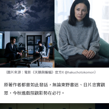
（圖片來源：電影《天鵝與蝙蝠》官方X @hakuchotokomori）
原著作者都曾如此發話，無論東野書迷、日片忠實觀
眾，今秋進戲院觀影勢在必行。