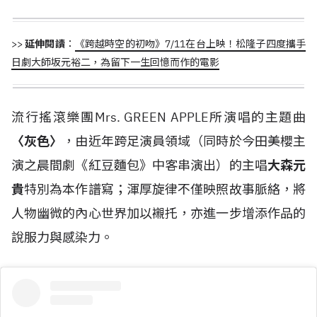
>>
延伸閱讀
：
《跨越時空的初吻》7/11在台上映！松隆子四度攜手
日劇大師坂元裕二，為留下一生回憶而作的電影
流行搖滾樂團Mrs. GREEN APPLE所演唱的主題曲
〈灰色〉
，由近年跨足演員領域（同時於今田美櫻主
演之晨間劇《紅豆麵包》中客串演出）的主唱
大森元
貴
特別為本作譜寫；渾厚旋律不僅映照故事脈絡，將
人物幽微的內心世界加以襯托，亦進一步增添作品的
說服力與感染力。