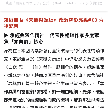
映画『白鳥とコウモリ』公式（@hakuchotokomori）分享的貼文
東野圭吾《天鵝與蝙蝠》改編電影亮點
#03 背
後題旨
► 承經典舊作精神，代表性暢銷作家多度聚
焦「罪與罰」核心
身為在日本國內累計發行量突破億冊的代表性暢銷作
家，東野圭吾於《天鵝與蝙蝠》中仍沿襲與過去經典
《白夜行》、《信》等作一脈相承的精神，超越推理
小說既定框架，轉而以厚重而深刻的故事，聚焦講述
「罪與罰」這一核心主題。他生前已留言表示，「
本
作具備相當複雜的結構，如一塊由粗細、光澤、硬度
都天差地別的絲線編製而成的織物。
若將那些絲線逐