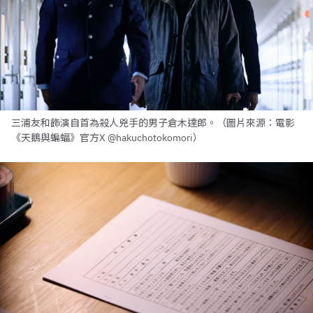
三浦友和飾演自首為殺人兇手的男子倉木達郎。（圖片來源：電影
《天鵝與蝙蝠》官方X @hakuchotokomori）