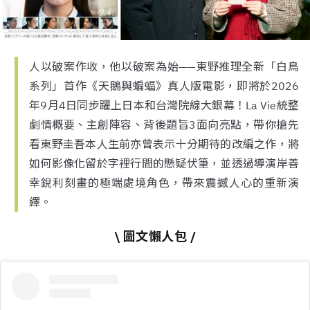
人以破案作收，他以破案為始——東野推理全新「白鳥
系列」首作《天鵝與蝙蝠》真人版電影，即將於2026
年9月4日同步躍上日本和台灣院線大銀幕！La Vie統整
劇情概要、主創陣容、背後題旨3面向亮點，帶你搶先
看東野圭吾本人生前亦曾表示十分期待的改編之作，將
如何影像化留於字裡行間的懸疑伏筆，並透過導演岸善
幸銳利刻畫的極端處境角色，帶來震撼人心的重新演
繹。
\ 圖文懶人包 /