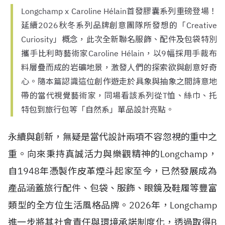
Longchamp x Caroline Hélain首發膠囊系列重磅登場！
延續2026秋冬系列品牌創意團隊所發想的「Creative
Curiosity」概念，此次全新聯名服飾、配件及包袋特別
攜手比利時藝術家Caroline Hélain，以9幅採用手裁布
料層疊而成的岩礦地景，激發人們的探索欲與創意好奇
心。隨本篇認識這位創作遊走於具象與抽象之間詩意地
帶的當代視覺藝術家，同場看該系列從T恤、絲巾、托
特包到旅行包等「自然系」單品設計亮點。
永續與創新，無疑是當代設計兩項不容忽視的重中之
重。向來秉持真誠活力與樂觀精神的Longchamp，
自
1948
年憑製作皮革煙斗起家至今，已然發展成為
產品涵蓋旅行配件、包袋、服飾、眼鏡及鞋履等豐富
類型的全方位生活風格品牌。2026年，Longchamp
進一步將其社會責任與環境承諾制度化，透過取得
B