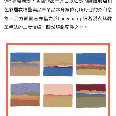
9幅專屬地景，各幅作品一方面以細緻的
織紋肌理
和
色彩層次
堆疊與品牌單品本身線條有所呼應的柔和意
象，另方面而言亦借力於Longchamp精湛製衣與鞣
革手法的二度演繹，躍然服飾配件之上。