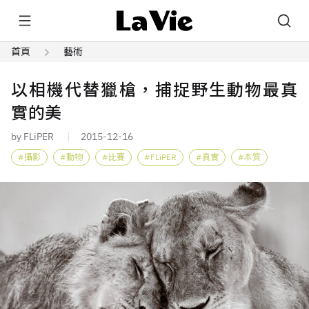
首頁
藝術
以相機代替獵槍，捕捉野生動物最真
實的美
by FLiPER
2015-12-16
攝影
動物
比賽
FLiPER
真實
本質