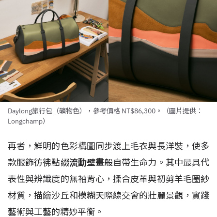
Daylong旅行包（礦物色），參考價格 NT$86,300。（圖片提供：
Longchamp）
再者，鮮明的色彩構圖同步渡上毛衣與長洋裝，使多
款服飾彷彿點綴
流動壁畫
般自帶生命力。其中最具代
表性與辨識度的無袖背心，揉合皮革與初剪羊毛圈紗
材質，描繪沙丘和模糊天際線交會的壯麗景觀，實踐
藝術與工藝的精妙平衡。