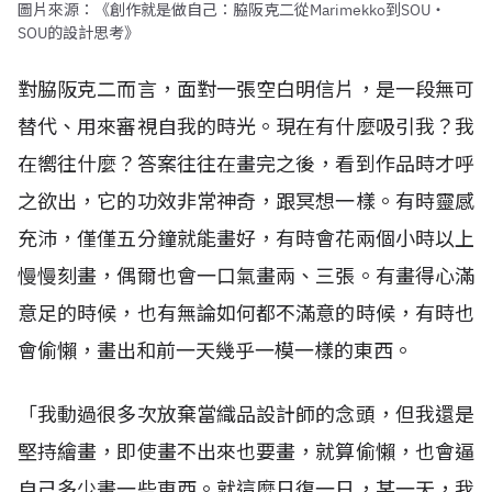
圖片來源：《創作就是做自己：脇阪克二從Marimekko到SOU・
SOU的設計思考》
對脇阪克二而言，面對一張空白明信片，是一段無可
替代、用來審視自我的時光。現在有什麼吸引我？我
在嚮往什麼？答案往往在畫完之後，看到作品時才呼
之欲出，它的功效非常神奇，跟冥想一樣。有時靈感
充沛，僅僅五分鐘就能畫好，有時會花兩個小時以上
慢慢刻畫，偶爾也會一口氣畫兩、三張。有畫得心滿
意足的時候，也有無論如何都不滿意的時候，有時也
會偷懶，畫出和前一天幾乎一模一樣的東西。
「我動過很多次放棄當織品設計師的念頭，但我還是
堅持繪畫，即使畫不出來也要畫，就算偷懶，也會逼
自己多少畫一些東西。就這麼日復一日，某一天，我