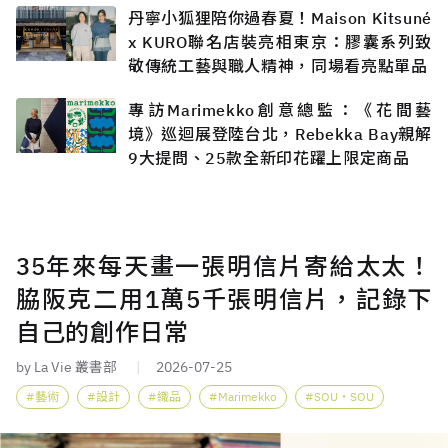
丹寧小狐狸陪你過春夏！Maison Kitsuné
x KURO聯名店裝亮相東京：膠囊系列致
敬傳統工藝與職人精神，同場看亮點單品
專訪Marimekko創意總監：《花間藝
境》巡迴展登陸台北，Rebekka Bay親解
9大提問、25款全新印花躍上限定商品
35年來每天畫一張明信片寄給太太！
脇阪克二用1萬5千張明信片，記錄下
自己的創作日常
by La Vie 叢書部
2026-07-25
藝術
設計
織品
Marimekko
SOU・SOU