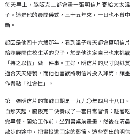
每天早上，脇阪克二都會畫一張明信片寄給太太溫
子。這是他的晨間儀式，三十五年來，一日也不曾中
斷。
起因是他四十六歲那年，看到溫子每天都會寫明信片
給剛展開住校生活的兒子，於是他決定自己也來挑戰
「持之以恆」做一件事。正好，明信片的尺寸與紙質
適合天天繪製，而他也喜歡將明信片投入郵筒，讓畫
作帶點「社會性」。
第一張明信片的郵戳日期是一九九〇年四月十八日。
自那天起，脇阪克二便養成了一套日常習慣：趁著吃
完早餐、開始工作前，坐到書桌前畫畫，然後在清晨
散步的途中，把畫投進固定的郵筒。這些寄出的明信