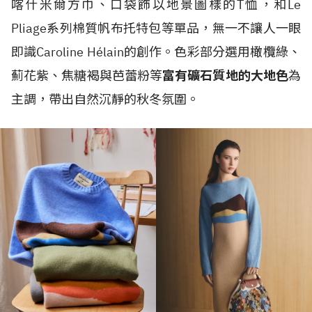
喀什米爾方巾、口袋飾以地景圖樣的T恤，和Le
Pliage系列棉質帆布托特包等單品，無一不讓人一眼
即識Caroline Hélain的創作。色彩部分選用橄欖綠、
薊花紫、焦糖褐與芭蕾粉等
富有礦石質地的大地色
為
主調，帶出自然沉靜的秋冬氛圍。