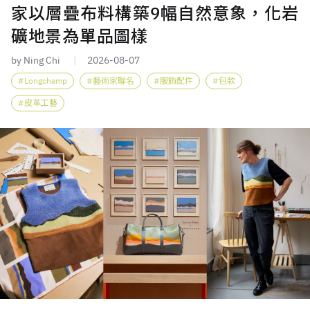
家以層疊布料構築9幅自然意象，化岩
礦地景為單品圖樣
by Ning Chi
2026-08-07
Longchamp
藝術家聯名
服飾配件
包款
皮革工藝