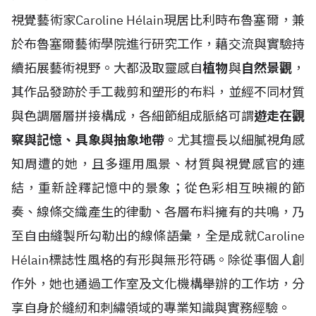
視覺藝術家Caroline H
é
lain現居比利時布魯塞爾，兼
於布魯塞爾藝術學院進行研究工作，藉交流與實驗持
續拓展藝術視野。大都汲取靈感自
植物
與
自然景觀
，
其作品發跡於手工裁剪和塑形的布料，並經不同材質
與色調層層拼接構成，各細節組成脈絡可謂
遊走在觀
察與記憶、具象與抽象地帶
。尤其擅長以細膩視角感
知周遭的她，且多運用風景、材質與視覺感官的連
結，重新詮釋記憶中的景象；從色彩相互映襯的節
奏、線條交織產生的律動、各層布料擁有的共鳴，乃
至自由縫製所勾勒出的線條語彙，全是成就Caroline
H
é
lain標誌性風格的有形與無形符碼。除從事個人創
作外，她也通過工作室及文化機構舉辦的工作坊，分
享自身於縫紉和刺繡領域的專業知識與實務經驗。