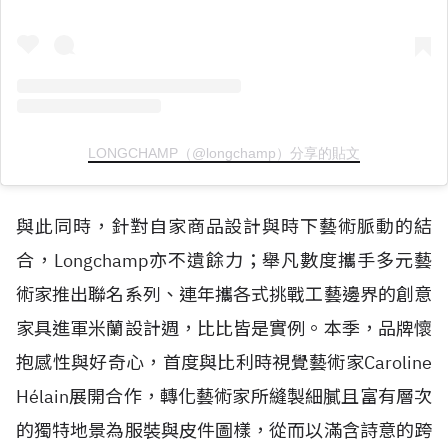
LONGCHAMP（@longchamp）分享的貼文
與此同時，針對自家商品設計與時下藝術脈動的結
合，Longchamp亦不遺餘力；舉凡數度攜手多元藝
術家推出聯名系列、連年攜各式挑戰工藝邊界的創意
家具進軍米蘭設計週，比比皆是實例。本季，品牌懷
抱感性與好奇心，首度與比利時視覺藝術家Caroline
H
é
lain展開合作，轉化藝術家所縫製細膩且富有層次
的獨特地景為服裝與皮件圖樣，從而以滿含詩意的跨