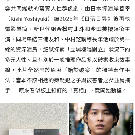
容共同織就的寫實人性群像劇，由日本導演
岸善幸
（Kishi Yoshiyuki）繼2025年《日落日昇》後再執
電影導筒、新世代組合
松村北斗
和
今田美櫻
領銜主
演，同場集結三浦友和、中村芝翫等長年活躍於第一
線的資深演員，細膩探索「立場極端對立」狀況下的
多元人性。且有別於一般推理作品多以破案收束故事
線，此片全然忠於原著「始於破案」的獨特寫作手
法：當本不該相遇的嫌疑犯之子與被害者之女並肩攜
手——原來看似板上釘釘的「真相」，竟開始動搖。