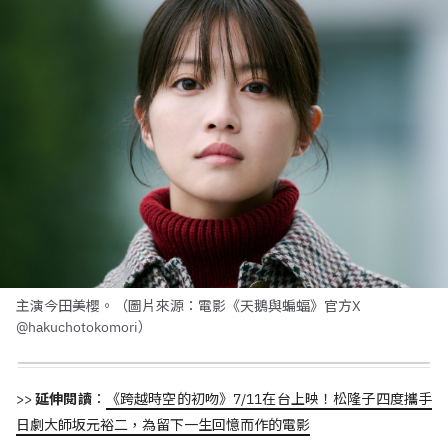
主演今田美櫻。（圖片來源：電影《天鵝與蝙蝠》官方X
@hakuchotokomori）
>>
延伸閱讀
：
《跨越時空的初吻》7/11在台上映！松隆子四度攜手
日劇大師坂元裕二，為留下一生回憶而作的電影