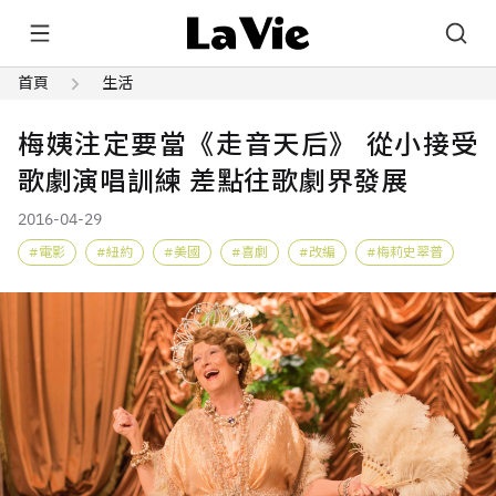
首頁
生活
梅姨注定要當《走音天后》 從小接受
歌劇演唱訓練 差點往歌劇界發展
2016-04-29
電影
紐約
美國
喜劇
改編
梅莉史翠普