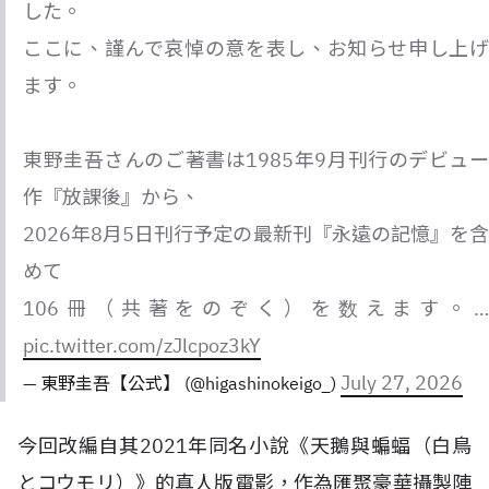
した。
ここに、謹んで哀悼の意を表し、お知らせ申し上げ
ます。
東野圭吾さんのご著書は1985年9月刊行のデビュー
作『放課後』から、
2026年8月5日刊行予定の最新刊『永遠の記憶』を含
めて
106冊（共著をのぞく）を数えます。…
pic.twitter.com/zJlcpoz3kY
July 27, 2026
— 東野圭吾【公式】 (@higashinokeigo_)
今回改編自其2021年同名小說《天鵝與蝙蝠（白鳥
とコウモリ）》的真人版電影，作為匯聚豪華攝製陣