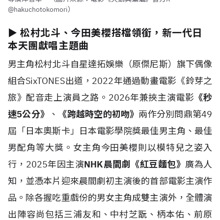
@hakuchotokomori）
► 松村北斗、今田美櫻搭檔領銜，新一代日
本天團獻唱主題曲
男主角松村北斗自星達拓娛樂（原傑尼斯）旗下偶像
組合SixTONES出道，2022年通過動畫電影《鈴芽之
旅》配音走上演員之路。2026年兼挾主演電影
《秒
速5公分》
、
《跨越時空的初吻》
兩作分別問鼎第49
屆「日本奧斯卡」日本電影學院獎最佳男主角、最佳
男配角等大獎。女主角今田美櫻則以模特兒之姿入
行，2025年因主演
NHK晨間劇《紅豆麵包》
廣為人
知，並憑本片迎來晨間劇初主演後的首部電影主演作
品。除各握吃重戲份的男女主角成雙主演外，全體演
出陣容尚包括三浦友和、中村芝翫、柄本佑、前原