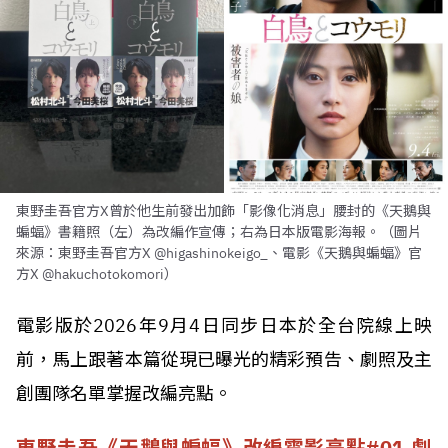
東野圭吾官方X曾於他生前發出加飾「影像化消息」腰封的《天鵝與
蝙蝠》書籍照（左）為改編作宣傳；右為日本版電影海報。（圖片
來源：東野圭吾官方X @higashinokeigo_、電影《天鵝與蝙蝠》官
方X @hakuchotokomori）
電影版於2026年9月4日同步日本於全台院線上映
前，馬上跟著本篇從現已曝光的精彩預告、劇照及主
創團隊名單掌握改編亮點。
東野圭吾《天鵝與蝙蝠》改編電影亮點#01 劇