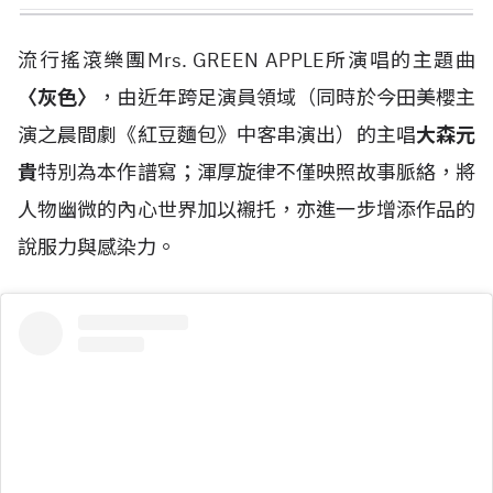
流行搖滾樂團Mrs. GREEN APPLE所演唱的主題曲
〈灰色〉
，由近年跨足演員領域（同時於今田美櫻主
演之晨間劇《紅豆麵包》中客串演出）的主唱
大森元
貴
特別為本作譜寫；渾厚旋律不僅映照故事脈絡，將
人物幽微的內心世界加以襯托，亦進一步增添作品的
說服力與感染力。