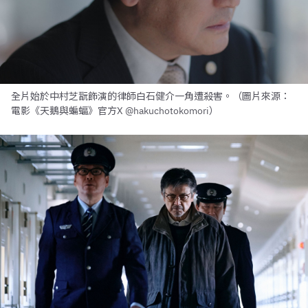
全片始於中村芝翫飾演的律師白石健介一角遭殺害。（圖片來源：
電影《天鵝與蝙蝠》官方X @hakuchotokomori）