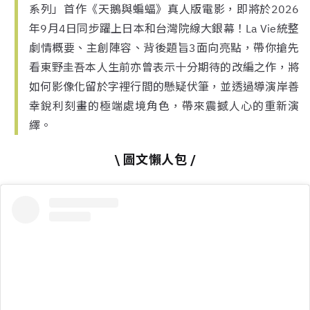
系列」首作《天鵝與蝙蝠》真人版電影，即將於2026
年9月4日同步躍上日本和台灣院線大銀幕！La Vie統整
劇情概要、主創陣容、背後題旨3面向亮點，帶你搶先
看東野圭吾本人生前亦曾表示十分期待的改編之作，將
如何影像化留於字裡行間的懸疑伏筆，並透過導演岸善
幸銳利刻畫的極端處境角色，帶來震撼人心的重新演
繹。
\ 圖文懶人包 /