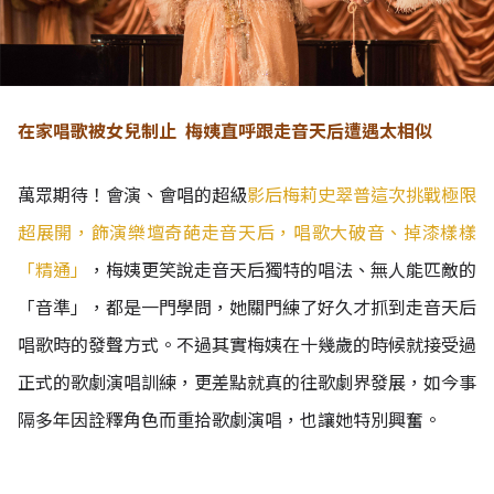
在家唱歌被女兒制止 梅姨直呼跟走音天后遭遇太相似
萬眾期待！會演、會唱的超級
影后梅莉史翠普這次挑戰極限
超展開，飾演樂壇奇葩走音天后，唱歌大破音、掉漆樣樣
「精通」
，梅姨更笑說走音天后獨特的唱法、無人能匹敵的
「音準」，都是一門學問，她關門練了好久才抓到走音天后
唱歌時的發聲方式。不過其實梅姨在十幾歲的時候就接受過
正式的歌劇演唱訓練，更差點就真的往歌劇界發展，如今事
隔多年因詮釋角色而重拾歌劇演唱，也讓她特別興奮。