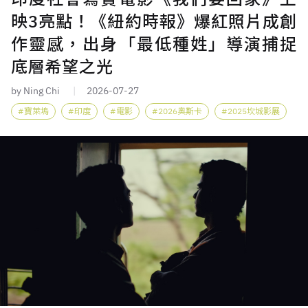
映3亮點！《紐約時報》爆紅照片成創
作靈感，出身「最低種姓」導演捕捉
底層希望之光
by Ning Chi
2026-07-27
寶萊塢
印度
電影
2026奧斯卡
2025坎城影展