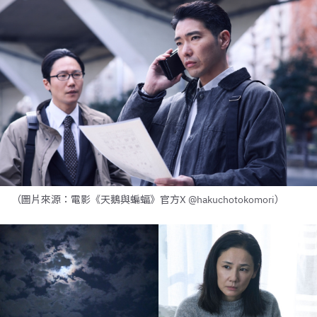
（圖片來源：電影《天鵝與蝙蝠》官方X @hakuchotokomori）