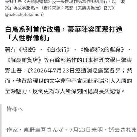
東野圭吾《天鵝與蝙蝠》反一般推理作品寫作脈絡而行，以「破
案」為故事起點。（圖片來源：電影《天鵝與蝙蝠》官方X
@hakuchotokomori）
白鳥系列首作改編，豪華陣容匯聚打造
「人性群像劇」
著有《祕密》、《白夜行》、《嫌疑犯X的獻身》、
《解憂雜貨店》等百餘部名作的日本推理文學巨擘東
野圭吾，於2026年7月23日癌逝消息震驚各界；然
而，他留給現世的文字非但不會因此消減引人入勝的
至深魅力，反倒更為眾人所深刻回憶與長久記憶。
皆様へ
作家・東野圭吾さんが、7月23日未明、逝去されま