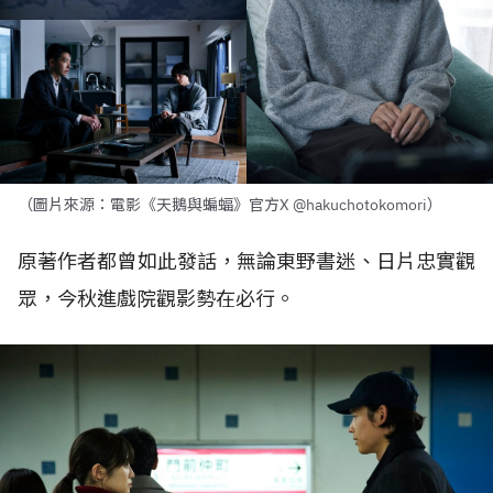
（圖片來源：電影《天鵝與蝙蝠》官方X @hakuchotokomori）
原著作者都曾如此發話，無論東野書迷、日片忠實觀
眾，今秋進戲院觀影勢在必行。