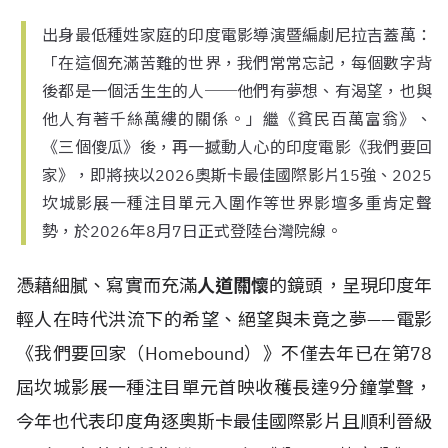
出身最低種姓家庭的印度電影導演暨編劇尼拉吉蓋萬：
「在這個充滿苦難的世界，我們常常忘記，每個數字背
後都是一個活生生的人──他們有夢想、有渴望，也與
他人有著千絲萬縷的關係。」繼《貧民百萬富翁》、
《三個傻瓜》後，再一撼動人心的印度電影《我們要回
家》，即將挾以2026奧斯卡最佳國際影片15強、2025
坎城影展一種注目單元入圍作等世界影壇多重肯定聲
勢，於2026年8月7日正式登陸台灣院線。
憑藉
細膩、寫實而充滿
人道關懷
的鏡頭，呈現印度年
輕人在時代洪流下的希望、絕望與未竟之夢——
電影
《我們要回家（Homebound）》不僅去年已
在第78
屆坎城影展一種注目單元首映收穫長達9分鐘掌聲，
今年也代表印度角逐奧斯卡最佳國際影片且順利晉級