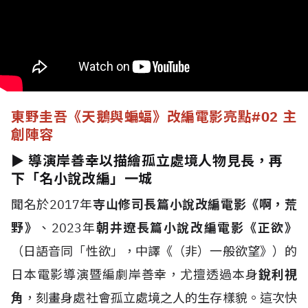
東野圭吾《天鵝與蝙蝠》改編電影亮點
#02 主
創陣容
► 導演岸善幸以描繪孤立處境人物見長，再
下「名小說改編」一城
聞名於2017年
寺山修司長篇小說改編電影《啊，荒
野》
、2023年
朝井遼長篇小說改編電影《正欲》
（日語音同「性欲」，中譯《（非）一般欲望》）的
日本電影導演暨編劇岸善幸，尤擅透過本身
銳利視
角
，刻畫身處社會孤立處境之人的生存樣貌。這次快