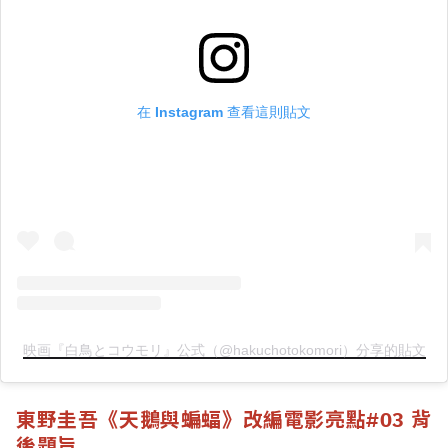
在 Instagram 查看這則貼文
映画『白鳥とコウモリ』公式（@hakuchotokomori）分享的貼文
東野圭吾《天鵝與蝙蝠》改編電影亮點
#03 背
後題旨