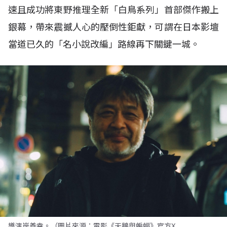
速且成功將東野推理全新「白鳥系列」首部傑作搬上
銀幕，帶來震撼人心的壓倒性鉅獻，可謂在日本影壇
當道已久的「名小說改編」路線再下關鍵一城。
導演岸善幸。（圖片來源：電影《天鵝與蝙蝠》官方X