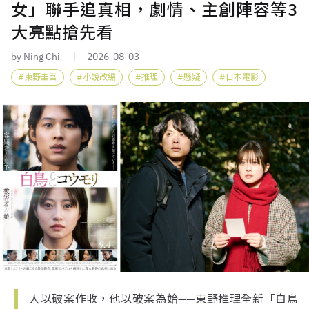
女」聯手追真相，劇情、主創陣容等3
大亮點搶先看
by Ning Chi
2026-08-03
東野圭吾
小說改編
推理
懸疑
日本電影
人以破案作收，他以破案為始——東野推理全新「白鳥