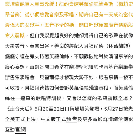
樂壇奇葩真人真事改編！紐約貴婦芙蘿倫絲簡金斯（梅莉史
翠普飾）從小便熱愛音樂及歌唱，期許自己有一天成為當代
最偉大的女歌手，五音不全的她一開口唱歌便如魔音傳腦般
令人震撼
，但自我感覺超良好的她卻覺得自己的歌聲在就像
天籟美音、黃鶯出谷。善良的經紀人貝福爾德（休葛蘭飾）
癡癡守護在旁支持著芙蘿倫絲，不願戳破她對於演唱事業的
癡心妄想，直到她開口希望在樂壇聖地紐約卡內基音樂廳舉
辦售票演唱會，貝福爾德才發現大勢不妙，眼看事情一發不
可收拾，貝福爾德該如何告訴芙蘿倫絲殘酷真相，而芙蘿倫
絲在一連串的歌唱特訓後，又會以怎樣的歌聲震撼全場？
《走音天后》5月20至22日口碑場爆笑登場，5月27日搶先
預告
全美正式上映，中文版正式
及更多電影詳情請洽傳影
官網
互動
。