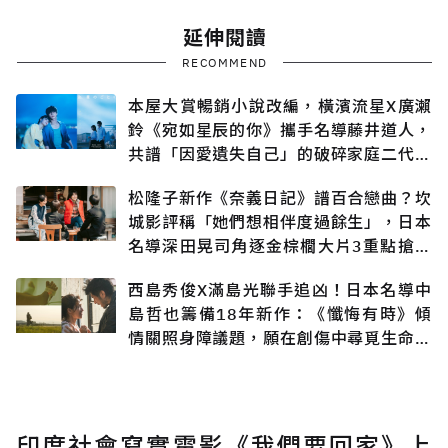
延伸閱讀
RECOMMEND
本屋大賞暢銷小說改編，橫濱流星X廣瀨
鈴《宛如星辰的你》攜手名導藤井道人，
共譜「因愛遺失自己」的破碎家庭二代悲
戀
松隆子新作《奈義日記》譜百合戀曲？坎
城影評稱「她們想相伴度過餘生」，日本
名導深田晃司角逐金棕櫚大片3重點搶先
知
西島秀俊X滿島光聯手追凶！日本名導中
島哲也籌備18年新作：《懺悔有時》傾
情關照身障議題，願在創傷中尋覓生命出
口
印度社會寫實電影《我們要回家》上