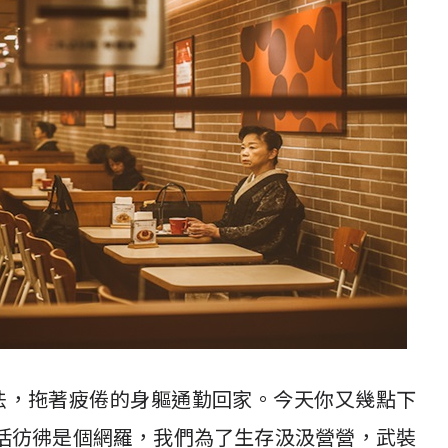
法，拖著疲倦的身軀通勤回家。今天你又幾點下
活彷彿是個網羅，我們為了生存汲汲營營，武裝