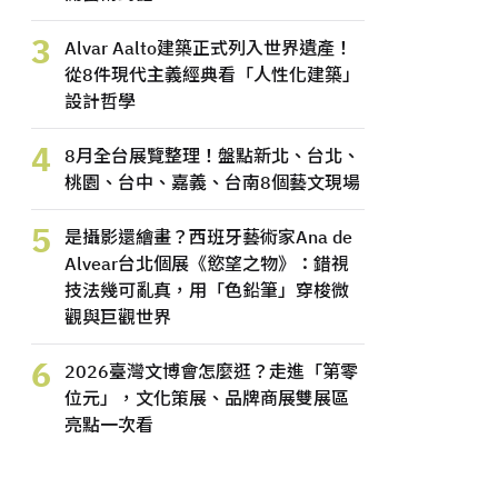
3
Alvar Aalto建築正式列入世界遺產！
從8件現代主義經典看「人性化建築」
設計哲學
4
8月全台展覽整理！盤點新北、台北、
桃園、台中、嘉義、台南8個藝文現場
5
是攝影還繪畫？西班牙藝術家Ana de
Alvear台北個展《慾望之物》：錯視
技法幾可亂真，用「色鉛筆」穿梭微
觀與巨觀世界
6
2026臺灣文博會怎麼逛？走進「第零
位元」，文化策展、品牌商展雙展區
亮點一次看