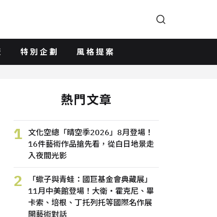
版
特別企劃
風格提案
熱門文章
1
文化空總「晴空季2026」8月登場！
16件藝術作品搶先看，從白日地景走
入夜間光影
2
「蠍子與青蛙：國巨基金會典藏展」
11月中美館登場！大衛・霍克尼、畢
卡索、培根、丁托列托等國際名作展
開藝術對話