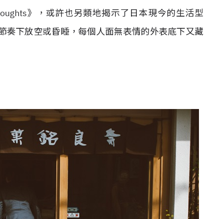
houghts》，或許也另類地揭示了日本現今的生活型
節奏下放空或昏睡，每個人面無表情的外表底下又藏