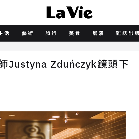
生活
藝術
旅行
美食
展演
雜誌出
styna Zduńczyk鏡頭下