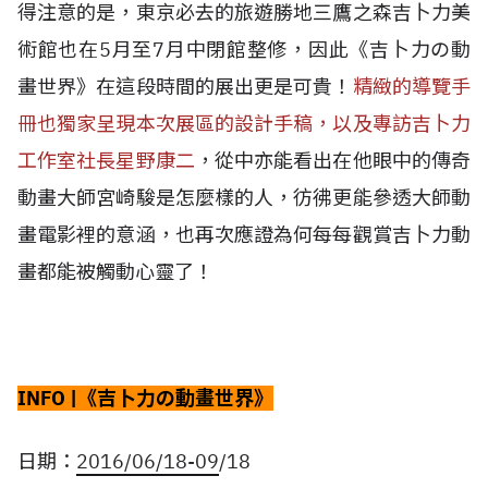
得注意的是，東京必去的旅遊勝地三鷹之森吉卜力美
術館也在5月至7月中閉館整修，因此《吉卜力の動
畫世界》在這段時間的展出更是可貴！
精緻的導覽手
冊也獨家呈現本次展區的設計手稿，以及專訪吉卜力
工作室社長星野康二
，從中亦能看出在他眼中的傳奇
動畫大師宮崎駿是怎麼樣的人，彷彿更能參透大師動
畫電影裡的意涵，也再次應證為何每每觀賞吉卜力動
畫都能被觸動心靈了！
INFO |《吉卜力の動畫世界》
日期：
2016/06/18-09
/18