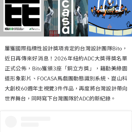
屢獲國際指標性設計獎項肯定的台灣設計團隊
Bito
，
近日再傳來好消息！
2026
年紐約
ADC
大獎得獎名單
正式公佈，
Bito
獲頒
3
座「銅立方獎」，藉勤美綠園
道形象影片、
FOCASA
馬戲團動態識別系統、崑山科
大創校
60
週年主視覺
3
件作品，再度將台灣設計帶向
世界舞台，同時寫下台灣團隊於
ADC
的新紀錄。