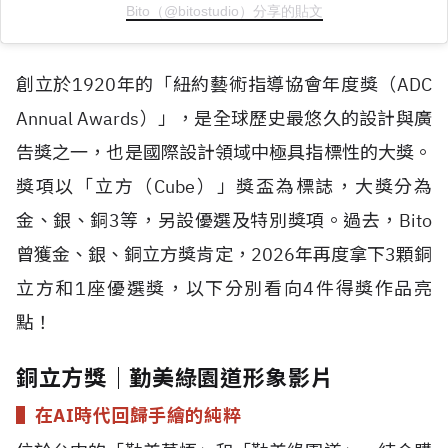
Bito（@bitostudio）分享的貼文
創立於
1920
年的「紐約藝術指導協會年度獎（
ADC
Annual Awards
）」，是全球歷史最悠久的設計與廣
告獎之一，也是國際設計領域中極具指標性的大獎。
獎項以「立方（
Cube
）」獎盃為標誌，大獎分為
金、銀、銅
3
等，另設優選及特別獎項。過去，
Bito
曾獲金、銀、銅立方獎肯定，
2026
年再度拿下
3
顆銅
立方和
1
座優選獎，以下分別看向
4
件得獎作品亮
點！
銅立方獎｜勤美綠園道形象影片
▌在
AI
時代回歸手繪的純粹