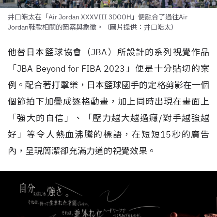
井口皓太在「Air Jordan XXXVIII 3DOOH」便融合了過往Air
Jordan鞋款相關的圖案與象徵。（圖片提供：井口皓太）
他替日本籃球協會（
JBA
）所設計的系列視覺作品
「
JBA Beyond for FIBA 2023
」便是十分貼切的案
例。配合著打擊樂，日本籃球國手的定格剪影在一個
個節拍下加疊成逐格動畫，加上同時出現在畫面上
「強大的自信」、「壓力越大越過癮
/
對手越強越
好」等令人熱血沸騰的標語，在短短
15
秒的廣告
內，呈現簡潔卻充滿力道的視覺效果。