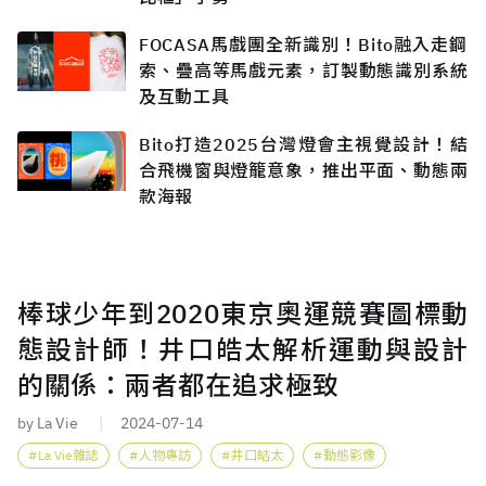
FOCASA馬戲團全新識別！Bito融入走鋼
索、疊高等馬戲元素，訂製動態識別系統
及互動工具
Bito打造2025台灣燈會主視覺設計！結
合飛機窗與燈籠意象，推出平面、動態兩
款海報
棒球少年到2020東京奧運競賽圖標動
態設計師！井口皓太解析運動與設計
的關係：兩者都在追求極致
by La Vie
2024-07-14
La Vie雜誌
人物專訪
井口皓太
動態影像