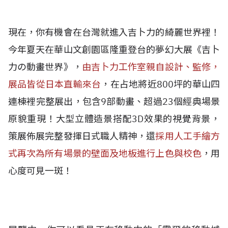
現在，你有機會在台灣就進入吉卜力的綺麗世界裡！
今年夏天在華山文創園區隆重登台的夢幻大展《吉卜
力の動畫世界》，
由吉卜力工作室親自設計、監修，
展品皆從日本直輸來台
，在占地將近800坪的華山四
連棟裡完整展出，包含9部動畫、超過23個經典場景
原貌重現！大型立體造景搭配3D效果的視覺背景，
策展佈展完整發揮日式職人精神，還
採用人工手繪方
式再次為所有場景的壁面及地板進行上色與校色
，用
心度可見一斑！