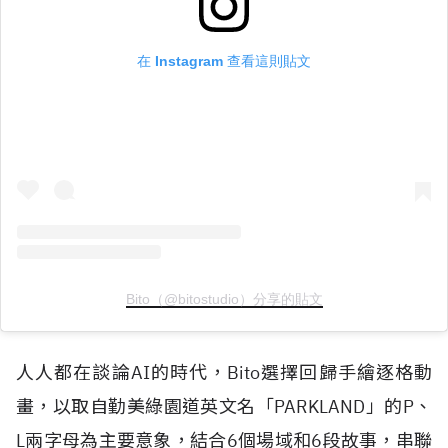
在 Instagram 查看這則貼文
Bito（@bitostudio）分享的貼文
人人都在談論
AI
的時代，
Bito
選擇回歸手繪逐格動
畫，以取自勤美綠園道英文名「
PARKLAND
」的
P
、
L
兩字母為主要意象，結合
6
個場域和
6
段故事，串聯