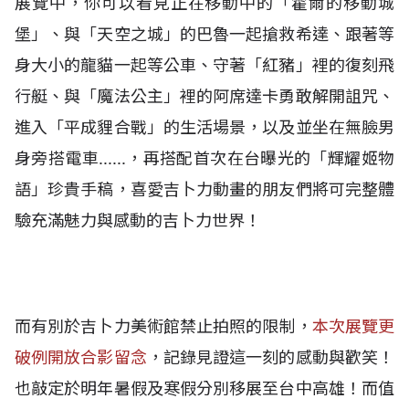
展覽中，你可以看見正在移動中的「霍爾的移動城
堡」、與「天空之城」的巴魯一起搶救希達、跟著等
身大小的龍貓一起等公車、守著「紅豬」裡的復刻飛
行艇、與「魔法公主」裡的阿席達卡勇敢解開詛咒、
進入「平成貍合戰」的生活場景，以及並坐在無臉男
身旁搭電車......，再搭配首次在台曝光的「輝耀姬物
語」珍貴手稿，喜愛吉卜力動畫的朋友們將可完整體
驗充滿魅力與感動的吉卜力世界！
而有別於吉卜力美術館禁止拍照的限制，
本次展覽更
破例開放合影留念
，記錄見證這一刻的感動與歡笑！
也敲定於明年暑假及寒假分別移展至台中高雄！而值