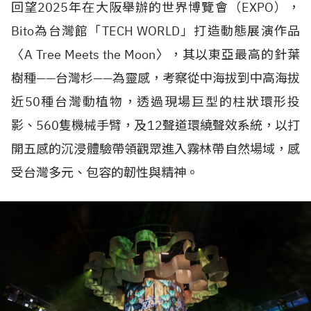
回望
2025
年在大阪舉辦的世界博覽會（
EXPO
），
Bito
為台灣館「
TECH WORLD
」打造動態展演作品
〈
A Tree Meets the Moon
〉
，其以東亞最高的針葉
樹種
——
台灣杉
——
為靈感，考察從中海拔到中高海拔
近
50
種台灣動植物，透過現場巨型的柱狀環形投
影、
560
隻機械手臂，及
12
聲道環繞聲效系統，以打
開五感的沉浸體驗帶領觀眾進入霧林帶自然場域，感
受台灣多元、包容的韌性與精神。