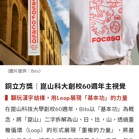
（圖片提供：Bito）
銅立方獎｜崑山科大創校60週年主視覺
▌翻玩漢字結構，用
Loop
展現「基本功」的力量
在崑山科技大學創校
60
週年，
Bito
以「基本功」為概
念，將「崑山」二字拆解為山、日、比，山，透過重
複循環（
Loop
）的形式展現「重複的力量」，將基