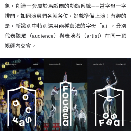
象，創造一套屬於馬戲團的動態系統
——
當字母一字
排開，如同演員們各就各位，好戲準備上演！有趣的
是，新識別中特別選用兩種寫法的字母「
a
」，分別
代表觀眾（
audience
）與表演者（
artist
）在同一頂
帳篷內交會。