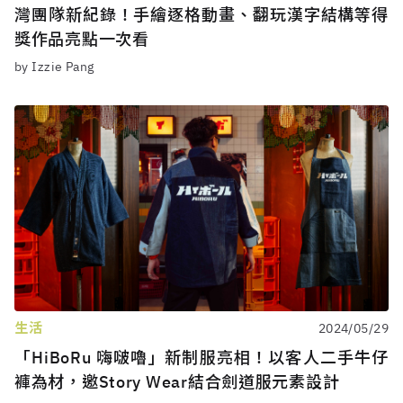
灣團隊新紀錄！手繪逐格動畫、翻玩漢字結構等得
獎作品亮點一次看
by Izzie Pang
生活
2024/05/29
「HiBoRu 嗨啵嚕」新制服亮相！以客人二手牛仔
褲為材，邀Story Wear結合劍道服元素設計