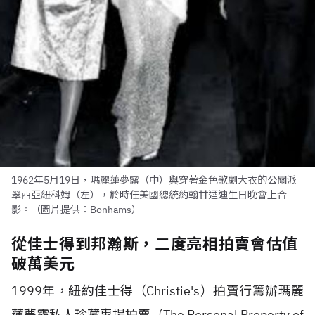
1962年5月19日，瑪麗蓮夢露（中）與穿著金色歌劇大衣的公關派
翠西亞紐科姆（左），於時任美國總統約翰甘迺迪生日晚會上合
影。（圖片提供：Bonhams）
從佳士得到邦瀚斯，二度亮相拍賣會估值
破萬美元
1999年，紐約佳士得（Christie's）拍賣行籌辦瑪麗
蓮夢露私人珍藏專場拍賣（The Personal Property of