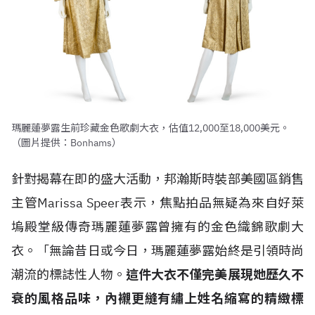
瑪麗蓮夢露生前珍藏金色歌劇大衣，估值12,000至18,000美元。
（圖片提供：Bonhams）
針對揭幕在即的盛大活動，邦瀚斯時裝部美國區銷售
主管Marissa Speer表示，焦點拍品無疑為來自好萊
塢殿堂級傳奇瑪麗蓮夢露曾擁有的金色織錦歌劇大
衣。「無論昔日或今日，瑪麗蓮夢露始終是引領時尚
潮流的標誌性人物。
這件大衣不僅完美展現她歷久不
衰的風格品味，內襯更縫有繡上姓名縮寫的精緻標