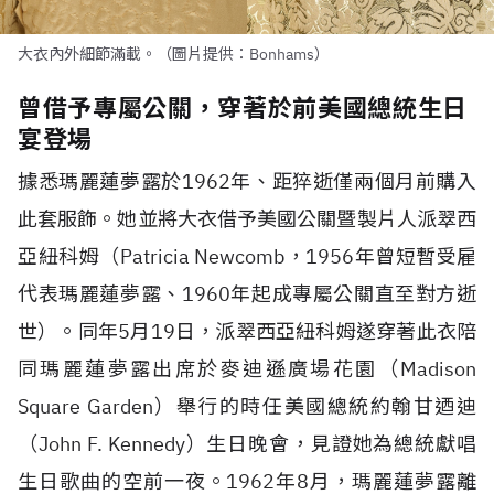
大衣內外細節滿載。（圖片提供：Bonhams）
曾借予專屬公關，穿著於前美國總統生日
宴登場
據悉瑪麗蓮夢露於1962年、距猝逝僅兩個月前購入
此套服飾。她並將大衣借予美國公關暨製片人派翠西
亞紐科姆（Patricia Newcomb，1956年曾短暫受雇
代表瑪麗蓮夢露、1960年起成專屬公關直至對方逝
世）。同年5月19日，派翠西亞紐科姆遂穿著此衣陪
同瑪麗蓮夢露出席於麥迪遜廣場花園（Madison
Square Garden）舉行的時任美國總統約翰甘迺迪
（John F. Kennedy）生日晚會，見證她為總統獻唱
生日歌曲的空前一夜。1962年8月，瑪麗蓮夢露離