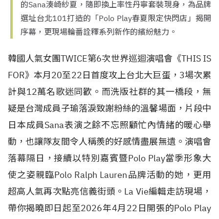
的Sana湊崎紗夏，隨即換上率性丹寧套裝現身，為品牌
選址台北101打造的「Polo Play春夏限定快閃店」揭開
序幕，更現場輪番詮釋系列新作的繽紛魅力。
韓國人氣女團TWICE第6次世界巡迴演唱會《THIS IS
FOR》本月20至22日首度攻上台北大巨蛋，3場次累
計與12萬名歌迷同歡。而洗版社群的其一橋段，無
疑是台灣成員子瑜落淚致謝粉絲的溫馨場面，片段中
日本成員Sana表演之餘不忘照顧忙內情緒的暖心舉
動，也讓隊友間令人稱羨的好感情盡展無遺。演唱會
落幕隔日，接續以特別嘉賓暨Polo Play當季形象大
使之姿親臨Polo Ralph Lauren品牌活動的她，更用
超高人氣再次點亮信義街頭。La Vie編輯走訪現場，
帶你揭曉即日起至2026年4月22日開張的Polo Play