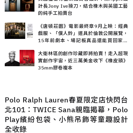
計長Jony Ive操刀，結合橡木與英國工藝
的純手工拍賣台
《唐頓莊園》電影最終章9月上映：經典
戲服、「僕人鈴」道具於倫敦公開展覽，
15年前劇本、場記板真品還能買回家收
藏？
大衛林區的創作珍藏即將拍賣！走入超現
實創作宇宙，近三萬美金收下《橡皮頭》
35mm膠卷複本
Polo Ralph Lauren春夏限定店快閃台
北101：TWICE Sana親臨揭幕，Polo
Play繽紛包袋、小熊吊飾等童趣設計
全收錄