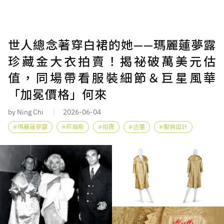
世人總念著穿白裙的她——瑪麗蓮夢露
珍藏金大衣拍賣！揭祕破萬美元估
值，同場帶看服裝細節＆巨星風華
「加冕價格」何來
by Ning Chi
2026-06-04
瑪麗蓮夢露
邦瀚斯
拍賣
古董
服裝設計