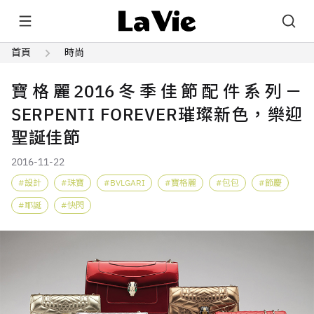
首頁
時尚
寶格麗2016冬季佳節配件系列－
SERPENTI FOREVER璀璨新色，樂迎
聖誕佳節
2016-11-22
設計
珠寶
BVLGARI
寶格麗
包包
節慶
耶誕
快閃