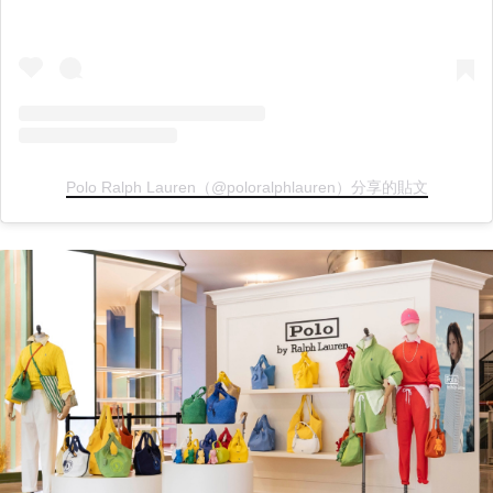
Polo Ralph Lauren（@poloralphlauren）分享的貼文