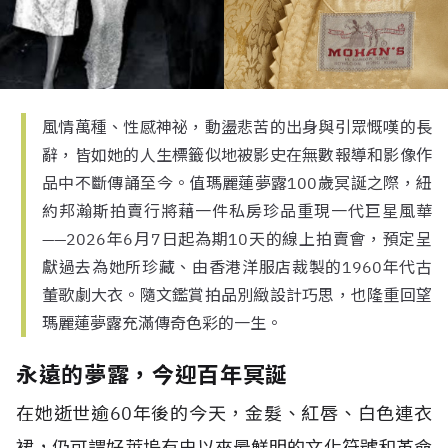
風情萬種、性感神祕，動盪悲苦的出身與引眾慨嘆的長
辭，皆如她的人生標籤似地被影史在無數報導和影像作
品中不斷傳誦至今。值瑪麗蓮夢露100歲冥誕之際，紐
約邦瀚斯拍賣行將藉一件私房珍品重現一代巨星風華
——2026年6月7日起為期10天的線上拍賣會，預定呈
獻過去為她所珍藏、由香港洋服店裁製的1960年代古
董歌劇大衣。隨文鑑賞拍品別緻設計巧思，也隆重回望
瑪麗蓮夢露充滿傳奇色彩的一生。
永遠的夢露，今迎百年冥誕
在她逝世逾60年後的今天，金髮、紅唇、白色連衣
裙，仍可謂好萊塢有史以來最鮮明的文化符號和革命