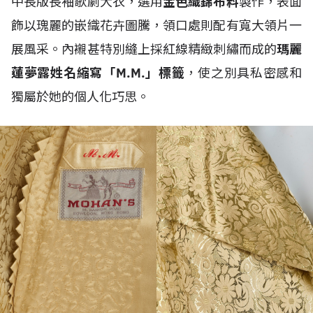
中長版長袖歌劇大衣，選用
金色織錦布料
製作，表面
飾以瑰麗的嵌織花卉圖騰，領口處則配有寬大領片一
展風采。內襯甚特別縫上採紅線精緻刺繡而成的
瑪麗
蓮夢露姓名縮寫「M.M.」標籤
，使之別具私密感和
獨屬於她的個人化巧思。