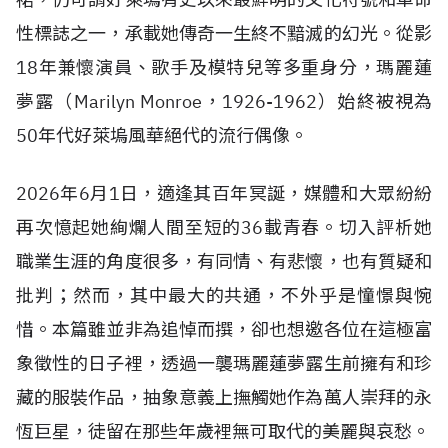
性標誌之一，承載她傳奇一生終不黯滅的幻光。從影
18年兼懷演員、歌手及模特兒等多重身分，瑪麗蓮
夢露（Marilyn Monroe，1926-1962）始終被視為
50年代好萊塢風華絕代的流行偶像。
2026年6月1日，適逢其百年冥誕，媒體和大眾紛紛
再次憶起她絢爛人間至短的36載青春。切入評析她
職業生涯的角度很多，有同情、有悲懷，也有質疑和
批判；然而，其中最大的共通，不外乎是憧憬與惋
惜。本篇雖並非為追悼而撰，卻也想邀各位在這極富
象徵性的日子裡，透過一襲瑪麗蓮夢露生前擁有和珍
藏的服裝作品，抽象意義上撫觸她作為萬人崇拜的永
恆巨星，徒留在那些年歲裡無可取代的美麗與哀愁。