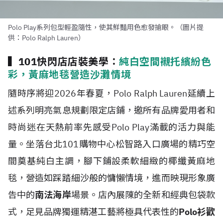
Polo Play系列包型輕盈隨性，使其鮮豔用色愈發搶眼。（圖片提
供：Polo Ralph Lauren）
▍101快閃店店裝美學：
純白空間襯托繽紛色
彩，黃麻地毯營造沙灘情境
隨時序將迎2026年春夏，Polo Ralph Lauren延續上
述系列明亮氣息規劃限定店鋪，邀所有品牌愛用者和
時尚迷在天熱前率先感受Polo Play滿載的活力與能
量。坐落台北101購物中心松智路入口廣場的精巧空
間奠基純白主調，腳下鋪設柔軟細緻的椰纖黃麻地
毯，營造如踩踏細沙般的慵懶情境，進而映現形象廣
告中的
南法海岸
場景。店內展陳的全新和經典包袋款
式，足見品牌獨運精湛工藝將極具代表性的
Polo衫歡