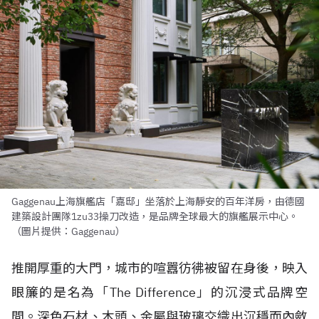
Gaggenau上海旗艦店「嘉邸」坐落於上海靜安的百年洋房，由德國
建築設計團隊1zu33操刀改造，是品牌全球最大的旗艦展示中心。
（圖片提供：Gaggenau）
推開厚重的大門，城市的喧囂彷彿被留在身後，映入
眼簾的是名為「The Difference」的沉浸式品牌空
間。深色石材、木頭、金屬與玻璃交織出沉穩而內斂