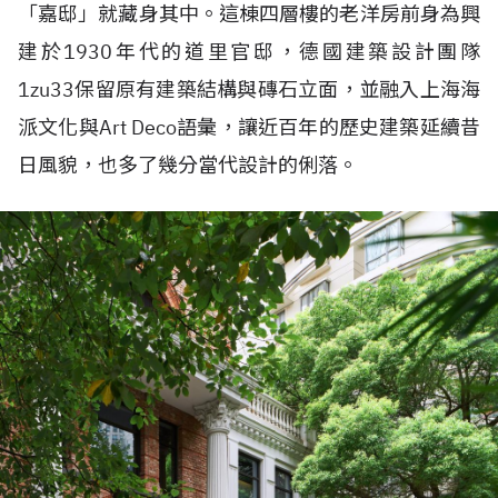
「嘉邸」就藏身其中。這棟四層樓的老洋房前身為興
建於1930年代的道里官邸，德國建築設計團隊
1zu33保留原有建築結構與磚石立面，並融入上海海
派文化與Art Deco語彙，讓近百年的歷史建築延續昔
日風貌，也多了幾分當代設計的俐落。