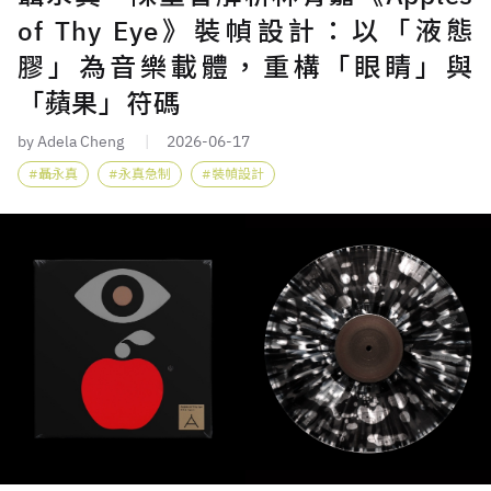
of Thy Eye》裝幀設計：以「液態
膠」為音樂載體，重構「眼睛」與
「蘋果」符碼
by Adela Cheng
2026-06-17
聶永真
永真急制
裝幀設計