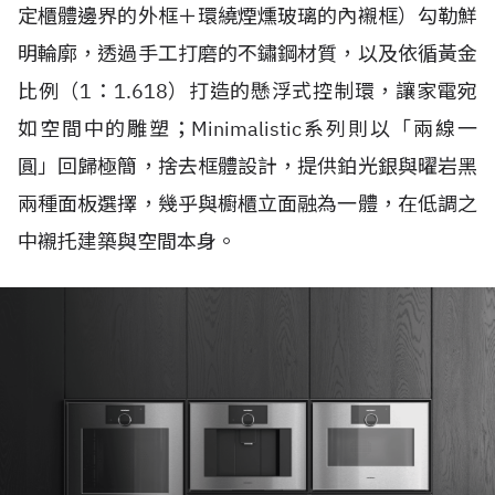
定櫃體邊界的外框＋環繞煙燻玻璃的內襯框）勾勒鮮
明輪廓，透過手工打磨的不鏽鋼材質，以及依循黃金
比例（1：1.618）打造的懸浮式控制環，讓家電宛
如空間中的雕塑；Minimalistic系列則以「兩線一
圓」回歸極簡，捨去框體設計，提供鉑光銀與曜岩黑
兩種面板選擇，幾乎與櫥櫃立面融為一體，在低調之
中襯托建築與空間本身。