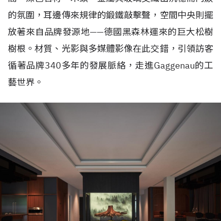
的氛圍，耳邊傳來規律的鍛鐵敲擊聲，空間中央則擺
放著來自品牌發源地——德國黑森林運來的巨大松樹
樹根。材質、光影與多媒體影像在此交錯，引領訪客
循著品牌340多年的發展脈絡，走進Gaggenau的工
藝世界。