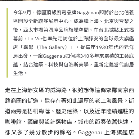
今年9月，德國頂級廚電品牌Gaggenau即將於台北信義
區開設全新旗艦展示中心，成為繼上海、北京與雪梨之
後，亞太市場第四座品牌旗艦空間。在台北據點正式揭
幕前，La Vie也率先走訪位於上海靜安的全球最大旗艦
店「嘉邸（The Gallery）」，從這座1930年代的老洋
房出發，一窺Gaggenau如何將340多年來累積的工藝底
蘊，結合建築、科技與包浩斯美學，重新定義當代廚居
生活。
走在上海靜安區的威海路，很難想像這條緊鄰南京西
路商圈的街道，還存在著如此濃厚的老上海風景。街
道兩旁是梧桐綠蔭、歷史建築，以及近年陸續進駐的
咖啡館、藝廊與設計選物店，城市的節奏依舊快速，
卻又多了幾分散步的餘裕。Gaggenau上海旗艦店