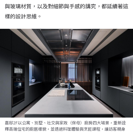
與玻璃材質，以及對細節與手感的講究，都延續著這
樣的設計思維。
嘉邸2F以公寓、別墅、社交與家政（保母）廚房四大場景，重新詮
釋高端住宅的廚居樣貌，並透過料理體驗與烹飪課程，讓訪客親身