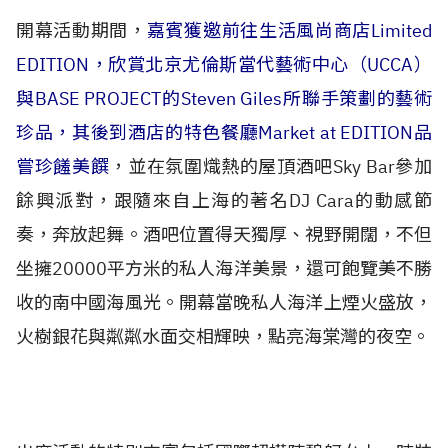
開幕活動期間，
嘉賓獲邀前往生活風尚商店Limited
EDITION，欣賞北京尤倫斯當代藝術中心（UCCA）
與BASE PROJECT的Steven Giles所聯手策劃的藝術
珍品，其後到酒店的特色餐廳Market at EDITION品
嘗珍饈美饌
，並在氛圍熾熱的屋頂酒吧Sky Bar參加
餘興派對，跟隨來自上海的著名DJ Cara的動感節
奏，奔放起舞。酒吧位置得天獨厚、視野開闊，不但
坐擁20000平方米的私人海洋美景，還可飽覽美不勝
收的南中國海風光。開幕當晚私人海洋上煙火盛放，
火樹銀花與粼粼水面交相輝映，點亮海棠灣的夜空。