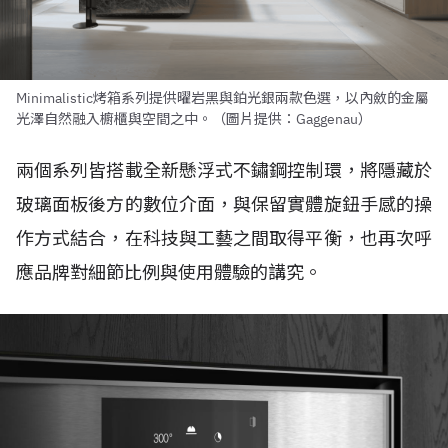
Minimalistic烤箱系列提供曜岩黑與鉑光銀兩款色選，以內斂的金屬
光澤自然融入櫥櫃與空間之中。（圖片提供：Gaggenau）
兩個系列皆搭載全新懸浮式不鏽鋼控制環，將隱藏於
玻璃面板後方的數位介面，與保留實體旋鈕手感的操
作方式結合，在科技與工藝之間取得平衡，也再次呼
應品牌對細節比例與使用體驗的講究。