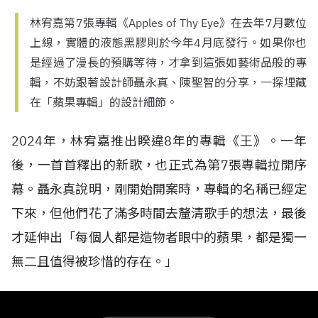
林宥嘉第7張專輯《Apples of Thy Eye》在去年7月數位
上線，實體的液態黑膠則於今年4月底發行。如果你也
是經過了漫長的預購等待，才拿到這張如藝術品般的專
輯，不妨跟著設計師聶永真、陳聖智的分享，一探埋藏
在「蘋果專輯」的設計細節。
2024年，林宥嘉推出睽違8年的專輯《王》。一年
後，一首首釋出的新歌，也正式為第7張專輯拉開序
幕。聶永真說明，剛開始開案時，專輯的名稱已經定
下來，但他們花了滿多時間去釐清歌手的想法，最後
才延伸出「每個人都是造物者眼中的蘋果，都是獨一
無二且值得被珍惜的存在。」