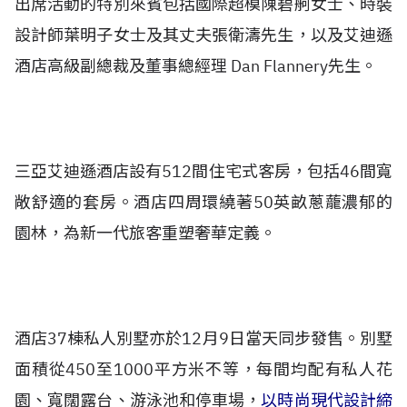
出席活動的特別來賓包括國際超模陳碧舸女士、時裝
設計師葉明子女士及其丈夫張衛濤先生，以及艾迪遜
酒店高級副總裁及董事總經理 Dan Flannery先生。
三亞艾迪遜酒店設有512間住宅式客房，包括46間寬
敞舒適的套房。酒店四周環繞著50英畝蔥蘢濃郁的
園林，為新一代旅客重塑奢華定義。
酒店37棟私人別墅亦於12月9日當天同步發售。別墅
面積從450至1000平方米不等，每間均配有私人花
園、寬闊露台、游泳池和停車場，
以時尚現代設計締