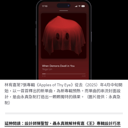
林宥嘉第7張專輯《Apples of Thy Eye》從去（2025）年4月中旬開
始，以一首首釋出的新單曲，為新專輯預熱。而單曲的串流封面設
計，是由永真急制打造出一顆顆獨特的蘋果。（圖片提供：永真急
制）
延伸閱讀：設計師陳聖智、聶永真親解林宥嘉《王》專輯設計巧思