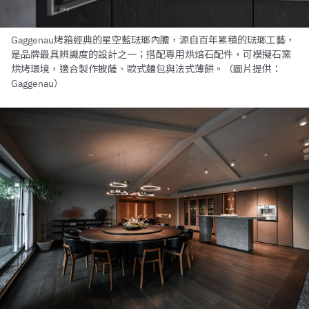
Gaggenau烤箱經典的星空藍琺瑯內膽，源自百年累積的琺瑯工藝，
是品牌最具辨識度的設計之一；搭配專用烘焙石配件，可模擬石窯
烘烤環境，適合製作披薩、歐式麵包與法式薄餅。（圖片提供：
Gaggenau）