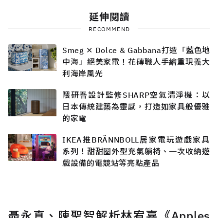
延伸閱讀
RECOMMEND
Smeg ✕ Dolce & Gabbana打造「藍色地
中海」絕美家電！花磚職人手繪重現義大
利海岸風光
隈研吾設計監修SHARP空氣清淨機：以
日本傳統建築為靈感，打造如家具般優雅
的家電
IKEA推BRÄNNBOLL居家電玩遊戲家具
系列！甜甜圈外型充氣躺椅、一次收納遊
戲設備的電競站等亮點產品
聶永真、陳聖智解析林宥嘉《Apples