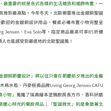
，最重要的就是各式各樣的生活雜貨和擺飾佈置
，一
氛推到最高點。今年冬天，北歐櫥窗推出金銀銅聖誕
受歡迎的金銀銅設計用品、餐桌必備布置小物完整呈
org Jensen、Eva Solo等，指定商品最高可享85折優
擠人也能感受到最道地的北歐聖誕風！
金銀銅節慶設計」將以往只會在節慶前夕推出的金屬
鳥水瓶、丹麥經典品牌Living Georg Jensen CAFU
桌小物」
蒐羅了瑞典繪本塗鴉廚房長方巾、香料研磨
桌暖心時光的餐廚用品
；
「聖誕微光」則是象徵著北