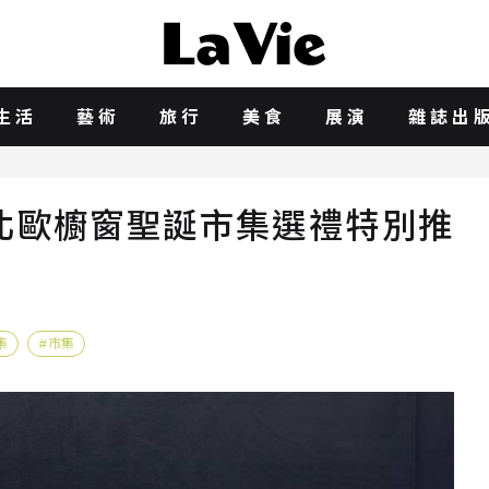
生活
藝術
旅行
美食
展演
雜誌出
北歐櫥窗聖誕市集選禮特別推
集
市集