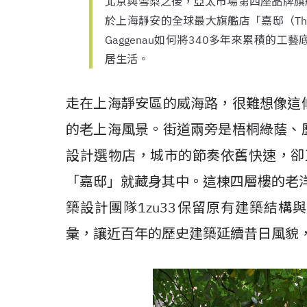
北京與雪梨之後，亞太市場第四座品牌旗艦
於上海靜安的全球最大旗艦店「嘉邸（The 
Gaggenau如何將340多年來累積的
居生活。
走在上海靜安區的威海路，很難想像這
的老上海風景。街道兩旁是梧桐綠蔭、
設計選物店，城市的節奏依舊快速，卻又
「嘉邸」就藏身其中。這棟四層樓的老洋
築設計團隊1zu33保留原有建築結構與
彙，讓近百年的歷史建築延續昔日風貌