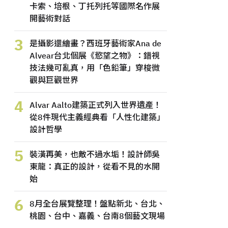
卡索、培根、丁托列托等國際名作展
開藝術對話
3
是攝影還繪畫？西班牙藝術家Ana de
Alvear台北個展《慾望之物》：錯視
技法幾可亂真，用「色鉛筆」穿梭微
觀與巨觀世界
4
Alvar Aalto建築正式列入世界遺產！
從8件現代主義經典看「人性化建築」
設計哲學
5
裝潢再美，也敵不過水垢！設計師吳
東龍：真正的設計，從看不見的水開
始
6
8月全台展覽整理！盤點新北、台北、
桃園、台中、嘉義、台南8個藝文現場