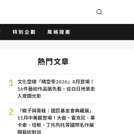
版
特別企劃
風格提案
熱門文章
1
文化空總「晴空季2026」8月登場！
16件藝術作品搶先看，從白日地景走
入夜間光影
2
「蠍子與青蛙：國巨基金會典藏展」
11月中美館登場！大衛・霍克尼、畢
卡索、培根、丁托列托等國際名作展
開藝術對話