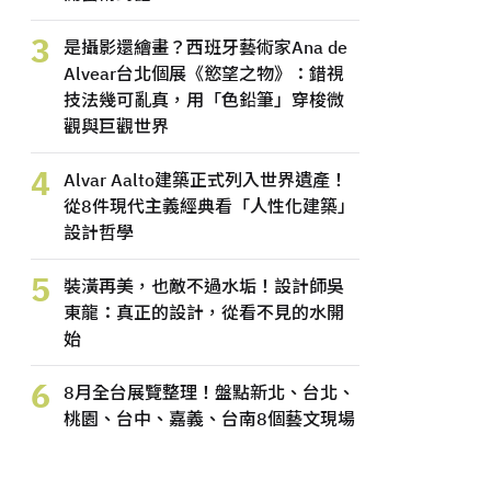
3
是攝影還繪畫？西班牙藝術家Ana de
Alvear台北個展《慾望之物》：錯視
技法幾可亂真，用「色鉛筆」穿梭微
觀與巨觀世界
4
Alvar Aalto建築正式列入世界遺產！
從8件現代主義經典看「人性化建築」
設計哲學
5
裝潢再美，也敵不過水垢！設計師吳
東龍：真正的設計，從看不見的水開
始
6
8月全台展覽整理！盤點新北、台北、
桃園、台中、嘉義、台南8個藝文現場