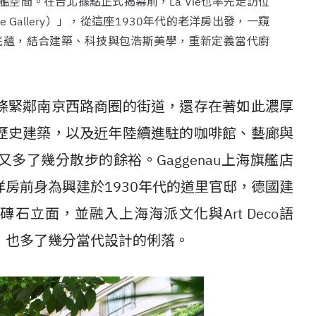
空間。在台北據點正式揭幕前，La Vie也率先走訪位
Gallery）」，從這座1930年代的老洋房出發，一窺
工藝底蘊，結合建築、科技與包浩斯美學，重新定義當代廚
條緊鄰南京西路商圈的街道，還存在著如此濃厚
歷史建築，以及近年陸續進駐的咖啡館、藝廊與
多了幾分散步的餘裕。Gaggenau上海旗艦店
房前身為興建於1930年代的道里官邸，德國建
磚石立面，並融入上海海派文化與Art Deco語
，也多了幾分當代設計的俐落。