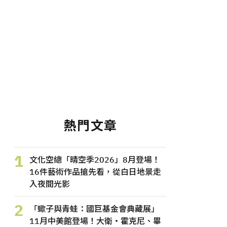
熱門文章
1
文化空總「晴空季2026」8月登場！
16件藝術作品搶先看，從白日地景走
入夜間光影
2
「蠍子與青蛙：國巨基金會典藏展」
11月中美館登場！大衛・霍克尼、畢