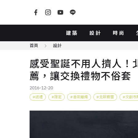
建築
設計
時尚
首頁
設計
感受聖誕不用人擠人！
薦，讓交換禮物不俗套
2016-12-20
送禮
限定
香氛蠟燭
北歐櫥窗
文創市