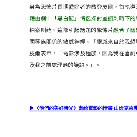
身為恐怖片長期愛好者的喬登皮爾，首執導
藉由劇中「黑白配」情侶探討並諷刺時下的
拍案叫絕。這部引起話題的驚悚片
融合了幽
國種族關係的敏感神經。「靈感來自於我想
皮爾表示，「電影涉及種族，因為我在喜劇
及我之前處理過的議題。」。
▶
《他們的美好時光》寫給電影的情書 山姆克萊