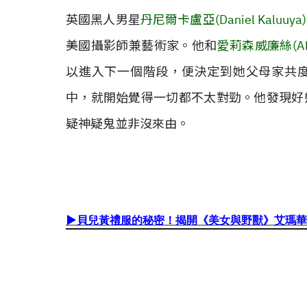
英國黑人男星
丹尼爾卡盧亞(Daniel Kal
美國攝影師兼藝術家。他和
愛莉森威廉絲(All
以進入下一個階段，便決定到她父母家共
中，就開始覺得一切都不太對勁。他發現好
疑神疑鬼並非沒來由。
▶
貝兒黃禮服的秘密！揭開《美女與野獸》艾瑪華