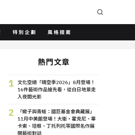
版
特別企劃
風格提案
熱門文章
1
文化空總「晴空季2026」8月登場！
16件藝術作品搶先看，從白日地景走
入夜間光影
2
「蠍子與青蛙：國巨基金會典藏展」
11月中美館登場！大衛・霍克尼、畢
卡索、培根、丁托列托等國際名作展
開藝術對話