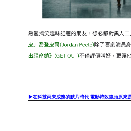
熱愛搞笑趣味話題的朋友，想必都對黑人二人組《
皮」喬登皮爾(Jordan Peele)
除了喜劇演員
出絕命鎮》(GET OUT)
不僅評價叫好，更讓
▶
在科技尚未成熟的默片時代 電影特效鏡頭原來