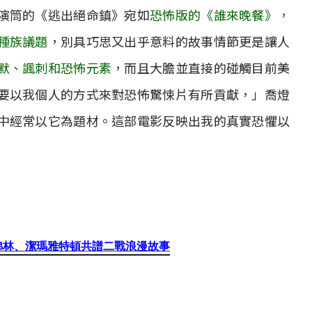
演筒的《逃出絕命鎮》宛如
恐怖版的《誰來晚餐》，
種族議題
，別具巧思又出乎意料的故事情節更是讓人
默、諷刺和恐怖元素
，而且大膽並直接的碰觸目前美
要以我個人的方式來對恐怖驚悚片有所貢獻，」喬燈
中經常以它為題材。這部電影反映出我的真實恐懼以
弗林、潔瑪雅特頓共譜二戰浪漫故事