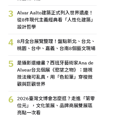
3
Alvar Aalto建築正式列入世界遺產！
從8件現代主義經典看「人性化建築」
設計哲學
4
8月全台展覽整理！盤點新北、台北、
桃園、台中、嘉義、台南8個藝文現場
5
是攝影還繪畫？西班牙藝術家Ana de
Alvear台北個展《慾望之物》：錯視
技法幾可亂真，用「色鉛筆」穿梭微
觀與巨觀世界
6
2026臺灣文博會怎麼逛？走進「第零
位元」，文化策展、品牌商展雙展區
亮點一次看