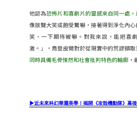
他認為
恐怖片和喜劇片的靈感來自同一處，
像放聲大笑或飽受驚嚇，接著得到淨化內心
笑、一下期待被嚇。對我來說，能把喜
激。」，喬登皮爾對於從現實中的荒謬擷取
同時具備毛骨悚然和社會批判特色的輪廓
，
▶
近未來科幻華麗美學！揭開《攻殼機動隊》幕後