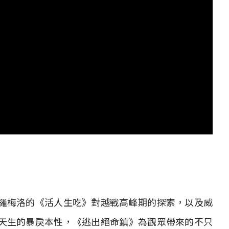
羅梅洛的《活人生吃》對越戰高峰期的探索，以及威
天生的暴戾本性，《逃出絕命鎮》為觀眾帶來的不只