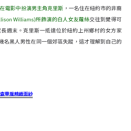
uuya)在電影中扮演男主角克里斯
，一名住在紐約市的非裔
ison Williams)所飾演的白人女友蘿絲
交往到覺得可
度長週末。克里斯一抵達位於紐約上州鄉村的女方家
幾名黑人男性在同一個郊區失蹤，這才理解到自己的
森華服精緻面紗