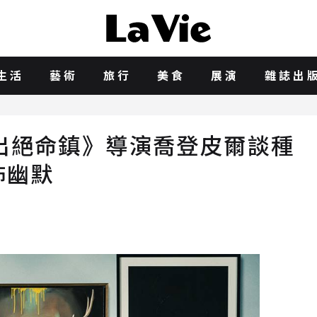
生活
藝術
旅行
美食
展演
雜誌出
出絕命鎮》導演喬登皮爾談種
怖幽默