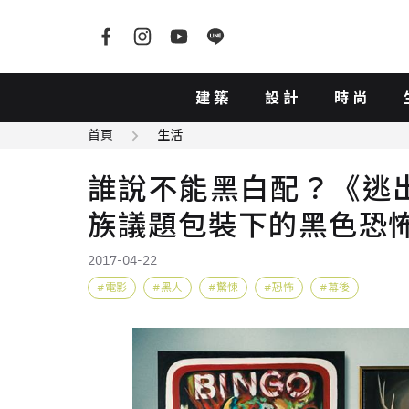
建築
設計
時尚
首頁
生活
誰說不能黑白配？《逃
族議題包裝下的黑色恐
2017-04-22
電影
黑人
驚悚
恐怖
幕後