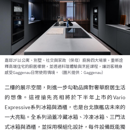
嘉邸2F以公寓、別墅、社交與家政（保母）廚房四大場景，重新詮
釋高端住宅的廚居樣貌，並透過料理體驗與烹飪課程，讓訪客親身
感受Gaggenau日常使用情境。（圖片提供：Gaggenau）
二樓的展示空間，則進一步勾勒品牌對奢華廚居生活
的想像。這裡搶先亮相將於下半年上市的Vario
Expressive系列冰箱與酒櫃，也是台北旗艦店未來的
一大亮點。全系列涵蓋冷藏冰箱、冷凍冰箱、三門法
式冰箱與酒櫃，並採用模組化設計，每件設備既能獨