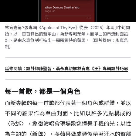
林宥嘉第7張專輯《Apples of Thy Eye》從去（2025）年4月中旬開
始，以一首首釋出的新單曲，為新專輯預熱。而單曲的串流封面設
計，是由永真急制打造出一顆顆獨特的蘋果。（圖片提供：永真急
制）
延伸閱讀：設計師陳聖智、聶永真親解林宥嘉《王》專輯設計巧思
每一首歌，都是一個角色
而新專輯的每一首歌都代表著一個角色或群體，並以
不同的蘋果作為單曲封面。比如以許多光點構成的
〈歌迷〉，象徵演唱會現場歌迷揮舞手機的光；以性
為主題的〈新郎〉，將蘋果做成類似帶著汗水的臀部