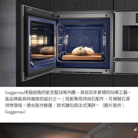
Gaggenau烤箱經典的星空藍琺瑯內膽，源自百年累積的琺瑯工藝，
是品牌最具辨識度的設計之一；搭配專用烘焙石配件，可模擬石窯
烘烤環境，適合製作披薩、歐式麵包與法式薄餅。（圖片提供：
Gaggenau）