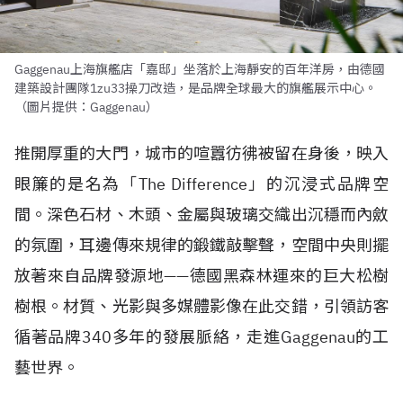
Gaggenau上海旗艦店「嘉邸」坐落於上海靜安的百年洋房，由德國
建築設計團隊1zu33操刀改造，是品牌全球最大的旗艦展示中心。
（圖片提供：Gaggenau）
推開厚重的大門，城市的喧囂彷彿被留在身後，映入
眼簾的是名為「The Difference」的沉浸式品牌空
間。深色石材、木頭、金屬與玻璃交織出沉穩而內斂
的氛圍，耳邊傳來規律的鍛鐵敲擊聲，空間中央則擺
放著來自品牌發源地——德國黑森林運來的巨大松樹
樹根。材質、光影與多媒體影像在此交錯，引領訪客
循著品牌340多年的發展脈絡，走進Gaggenau的工
藝世界。