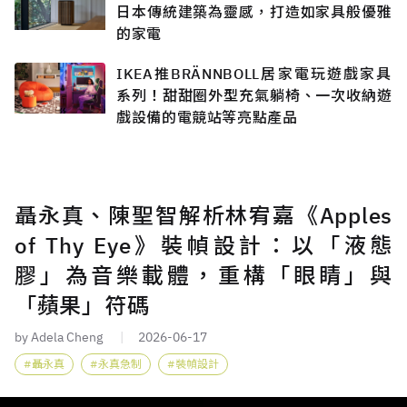
日本傳統建築為靈感，打造如家具般優雅
的家電
IKEA推BRÄNNBOLL居家電玩遊戲家具
系列！甜甜圈外型充氣躺椅、一次收納遊
戲設備的電競站等亮點產品
聶永真、陳聖智解析林宥嘉《Apples
of Thy Eye》裝幀設計：以「液態
膠」為音樂載體，重構「眼睛」與
「蘋果」符碼
by Adela Cheng
2026-06-17
聶永真
永真急制
裝幀設計