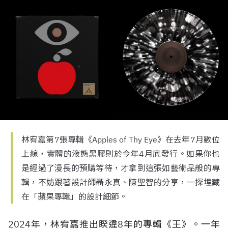
林宥嘉第7張專輯《Apples of Thy Eye》在去年7月數位
上線，實體的液態黑膠則於今年4月底發行。如果你也
是經過了漫長的預購等待，才拿到這張如藝術品般的專
輯，不妨跟著設計師聶永真、陳聖智的分享，一探埋藏
在「蘋果專輯」的設計細節。
2024年，林宥嘉推出睽違8年的專輯《王》。一年