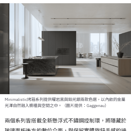
Minimalistic烤箱系列提供曜岩黑與鉑光銀兩款色選，以內斂的金屬
光澤自然融入櫥櫃與空間之中。（圖片提供：Gaggenau）
兩個系列皆搭載全新懸浮式不鏽鋼控制環，將隱藏於
玻璃面板後方的數位介面，與保留實體旋鈕手感的操