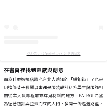
PATROL（@patrol.tpe）分享的貼文
在書頁裡找到靈感與創意
而為什麼選擇落腳老台北人熟知的「鈕釦街」？也是
因這條巷子長期以來都是服裝設計科系學生與服飾相
關從業人員專程前來尋覓材料的地方。PATROL希望
為循著鈕釦與拉鍊而來的人們，多開一條巡邏路徑，