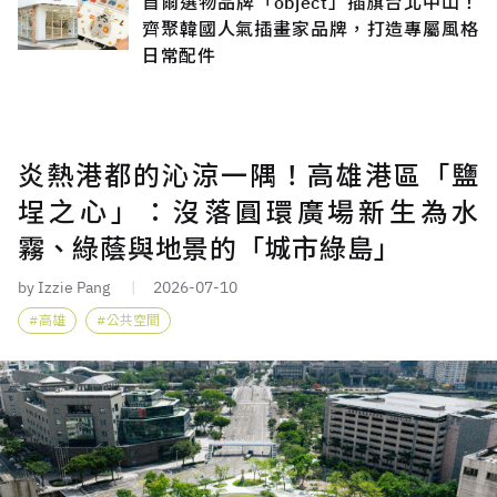
首爾選物品牌「object」插旗台北中山！
齊聚韓國人氣插畫家品牌，打造專屬風格
日常配件
炎熱港都的沁涼一隅！高雄港區「鹽
埕之心」：沒落圓環廣場新生為水
霧、綠蔭與地景的「城市綠島」
by Izzie Pang
2026-07-10
高雄
公共空間