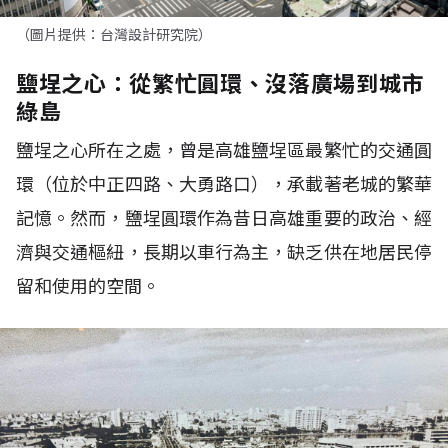
（圖片提供：台灣設計研究院）
鹽埕之心：從繁忙圓環、沒落廣場到城市
綠島
鹽埕之心所在之處，曾是高雄鹽埕區最繁忙的交通圓
環（位於中正四路、大勇路口），承載著老城的繁華
記憶。然而，鹽埕圓環作為昔日高雄重要的政治、經
濟與交通樞紐，長期以車行為主，缺乏供在地居民停
留和使用的空間。