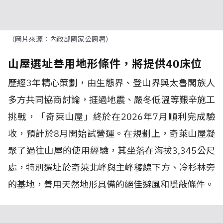
（圖片來源：內政部國家公園署）
山屋選址善用地形條件，將提供40床位
歷經
3
年精心策劃，由生態界、登山界與太魯閣族人
多方共同協商討論，捱過地震、嚴冬低溫等艱辛施工
挑戰，「奇萊山屋」終於在
2026
年
7
月順利完成驗
收，預計於
8
月開始試營運。在規劃上，奇萊山屋凝
聚了過往山屋的使用經驗，其坐落在海拔
3,345
公尺
處，特別選址於奇萊北峰與主峰稜線下方、冷杉林旁