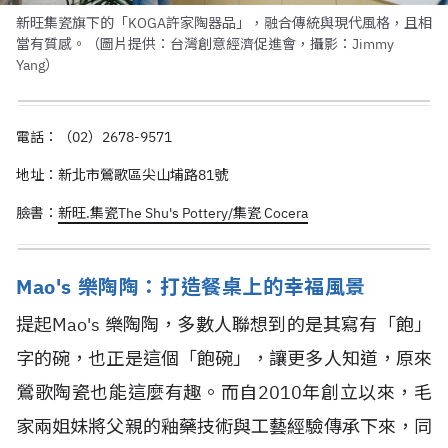
新旺集瓷旗下的「KOGA許家陶器品」，融合傳統與現代風格，且相
當有質感。（圖片提供：台灣創意經濟促進會，攝影：Jimmy
Yang）
電話：（02）2678-9571
地址：新北市鶯歌區尖山埔路81號
臉書：
新旺.集瓷The Shu's Pottery/集瓷 Cocera
Mao's 樂陶陶：打造餐桌上的幸福風景
提起Mao's 樂陶陶，多數人聯想到的是其寫有「飽」
字的碗，也正是這個「飽碗」，讓更多人知道，原來
鶯歌陶瓷也能這麼有趣。而自2010年創立以來，毛
家兩姐妹將父親的釉藥技術與工藝經驗傳承下來，同