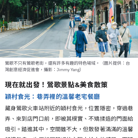
鶯歌不只有鶯歌老街，還有許多有趣的特色場域。（圖片提供：台
灣創意經濟促進會，攝影：Jimmy Yang）
現在就出發！鶯歌景點&美食散策
穎村食光：巷弄裡的溫馨老宅餐廳
藏身鶯歌火車站附近的穎村食光，位置隱密，穿過巷
弄、來到店門口前，即被其樸實、不矯揉造的門面給
吸引。踏進其中，空間雖不大，但散發著滿滿的溫馨