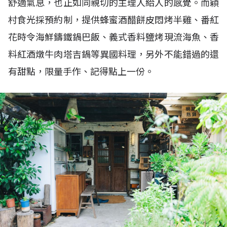
舒適氣息，也正如同親切的主理人給人的感覺。而穎
村食光採預約制，提供蜂蜜酒醋餅皮悶烤半雞、番紅
花時令海鮮鑄鐵鍋巴飯、義式香料鹽烤現流海魚、香
料紅酒燉牛肉塔吉鍋等異國料理，另外不能錯過的還
有甜點，限量手作、記得點上一份。