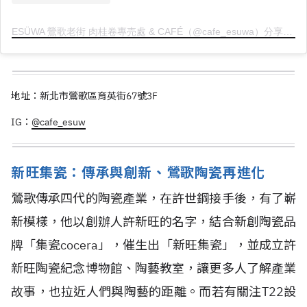
ESÜWA 鶯歌老街 肉桂卷專売處 & CAFÉ（@cafe_esuwa）分享的貼文
地址：新北市鶯歌區育英街67號3F
IG：
@cafe_esuw
新旺集瓷：傳承與創新、鶯歌陶瓷再進化
鶯歌傳承四代的陶瓷產業，在許世鋼接手後，有了嶄
新模樣，他以創辦人許新旺的名字，結合新創陶瓷品
牌「集瓷cocera」，催生出「新旺集瓷」，並成立許
新旺陶瓷紀念博物館、陶藝教室，讓更多人了解產業
故事，也拉近人們與陶藝的距離。而若有關注T22設