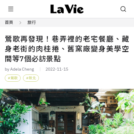
首頁
旅行
鶯歌再發現！巷弄裡的老宅餐廳、藏
身老街的肉桂捲、舊窯廠變身美學空
間等7個必訪景點
by Adela Cheng
2022-11-15
鶯歌
新北