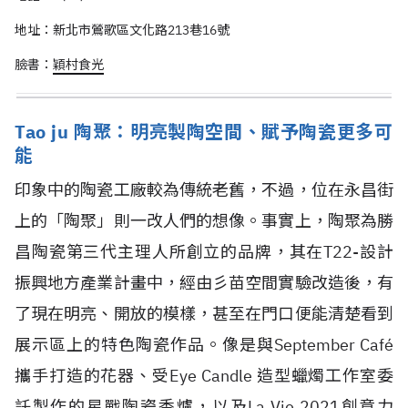
地址：新北市鶯歌區文化路213巷16號
臉書：
穎村食光
Tao ju 陶聚：明亮製陶空間、賦予陶瓷更多可
能
印象中的陶瓷工廠較為傳統老舊，不過，位在永昌街
上的「陶聚」則一改人們的想像。事實上，陶聚為勝
昌陶瓷第三代主理人所創立的品牌，其在T22-設計
振興地方產業計畫中，經由彡苗空間實驗改造後，有
了現在明亮、開放的模樣，甚至在門口便能清楚看到
展示區上的特色陶瓷作品。像是與September Café
攜手打造的花器、受Eye Candle 造型蠟燭工作室委
託製作的星戰陶瓷香爐，以及La Vie 2021創意力