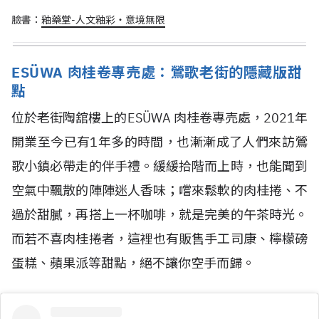
臉書：
釉藥堂-人文釉彩‧意境無限
ESÜWA 肉桂卷專売處：鶯歌老街的隱藏版甜
點
位於老街陶舘樓上的ESÜWA 肉桂卷專売處，2021年
開業至今已有1年多的時間，也漸漸成了人們來訪鶯
歌小鎮必帶走的伴手禮。緩緩拾階而上時，也能聞到
空氣中飄散的陣陣迷人香味；嚐來鬆軟的肉桂捲、不
過於甜膩，再搭上一杯咖啡，就是完美的午茶時光。
而若不喜肉桂捲者，這裡也有販售手工司康、檸檬磅
蛋糕、蘋果派等甜點，絕不讓你空手而歸。