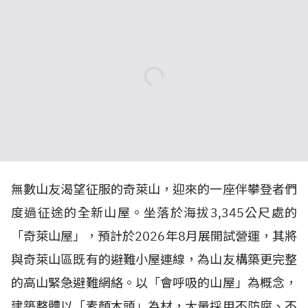
無數山友渴望征服的奇萊山，迎來的一座伴攀登者們
度過征途的全新山屋。
坐落於海拔
3,345
公尺處的
「奇萊山屋」，預計於
2026
年
8
月展開試營運，其將
與奇萊山區既有的避難小屋連線，為山友構築更完整
的高山緊急避難網絡。以「會呼吸的山屋」為概念，
建築整體以「素顏木頭」為材，大量採用不防腐、不