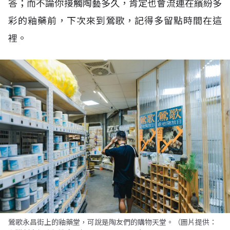
答；而不論你接觸陶藝多久，肯定也會流連在繽紛多
彩的釉藥前，下次來到鶯歌，記得多留點時間在這
裡。
鶯歌永昌街上的釉藥堂，可說是陶友們的購物天堂。（圖片提供：