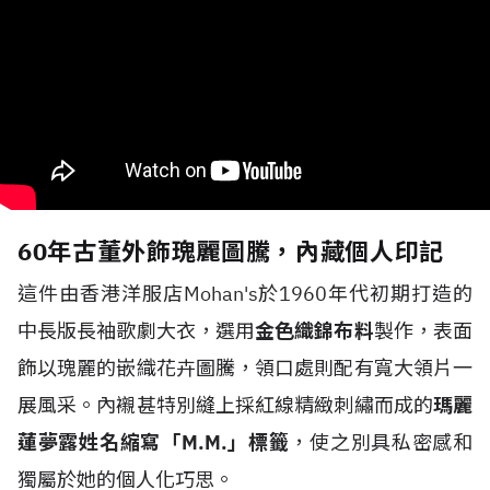
60年古董外飾瑰麗圖騰，內藏個人印記
這件由香港洋服店Mohan's於1960年代初期打造的
中長版長袖歌劇大衣，選用
金色織錦布料
製作，表面
飾以瑰麗的嵌織花卉圖騰，領口處則配有寬大領片一
展風采。內襯甚特別縫上採紅線精緻刺繡而成的
瑪麗
蓮夢露姓名縮寫「M.M.」標籤
，使之別具私密感和
獨屬於她的個人化巧思。