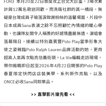
FOR》本月20至22日首度攻上台北大巨蛋，3場次累
計與12萬名歌迷同歡。而洗版社群的其一橋段，無
疑是台灣成員子瑜落淚致謝粉絲的溫馨場面，片段中
日本成員Sana表演之餘不忘照顧忙內情緒的暖心舉
動，也讓隊友間令人稱羨的好感情盡展無遺。演唱會
落幕隔日，接續以特別嘉賓暨Polo Play當季形象大
使之姿親臨Polo Ralph Lauren品牌活動的她，更用
超高人氣再次點亮信義街頭。La Vie編輯走訪現場，
帶你揭曉即日起至2026年4月22日開張的Polo Play
春夏限定快閃店店裝美學、系列新作亮點，以及
ONCE必收Sana同款單品。
>> 直擊影片搶先看 <<