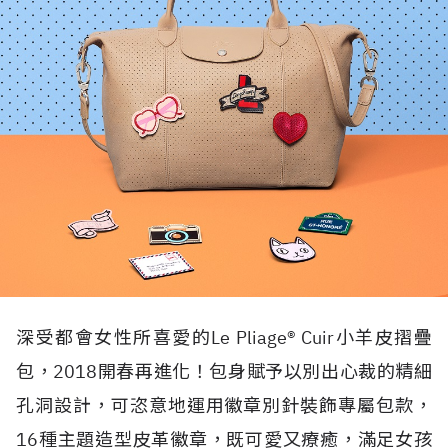
深受都會女性所喜愛的Le Pliage® Cuir小羊皮摺疊
包，2018開春再進化！包身賦予以別出心裁的精細
孔洞設計，可恣意地運用徽章別針裝飾專屬包款，
16種主題造型皮革徽章，既可愛又療癒，滿足女孩