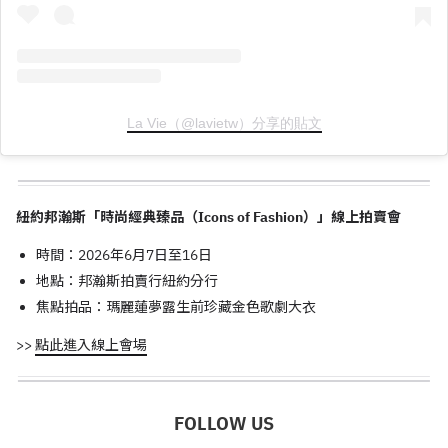
La Vie（@lavietw）分享的貼文
紐約邦瀚斯「時尚經典臻品（Icons of Fashion）」線上拍賣會
時間：2026年6月7日至16日
地點：邦瀚斯拍賣行紐約分行
焦點拍品：瑪麗蓮夢露生前珍藏金色歌劇大衣
>>
點此進入線上會場
FOLLOW US