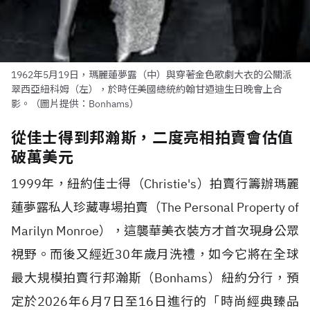
1962年5月19日，瑪麗蓮夢露（中）與穿著金色歌劇大衣的公關派
翠西亞紐科姆（左），於時任美國總統約翰甘迺迪生日晚會上合
影。（圖片提供：Bonhams）
從佳士得到邦瀚斯，二度亮相拍賣會估值
破萬美元
1999年，紐約佳士得（Christie's）拍賣行籌辦瑪麗
蓮夢露私人珍藏專場拍賣（The Personal Property of
Marilyn Monroe），這襲華美衣裝方才首次現身公眾
視野。而後又經近30年歲月洗禮，如今它將在全球
最大規模拍賣行邦瀚斯（Bonhams）紐約分行，預
定於2026年6月7日至16日進行的「時尚經典臻品