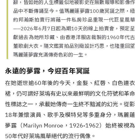
辭，皆如她的人生標籤似地被影史在無數報導和影像作
品中不斷傳誦至今。值瑪麗蓮夢露100歲冥誕之際，紐
約邦瀚斯拍賣行將藉一件私房珍品重現一代巨星風華
——2026年6月7日起為期10天的線上拍賣會，預定呈
獻過去為她所珍藏、由香港洋服店裁製的1960年代古
董歌劇大衣。隨文鑑賞拍品別緻設計巧思，也隆重回望
瑪麗蓮夢露充滿傳奇色彩的一生。
永遠的夢露，今迎百年冥誕
在她逝世逾60年後的今天，金髮、紅唇、白色連衣
裙，仍可謂好萊塢有史以來最鮮明的文化符號和革命
性標誌之一，承載她傳奇一生終不黯滅的幻光。從影
18年兼懷演員、歌手及模特兒等多重身分，瑪麗蓮
夢露（Marilyn Monroe，1926-1962）始終被視為
50年代好萊塢風華絕代的流行偶像。