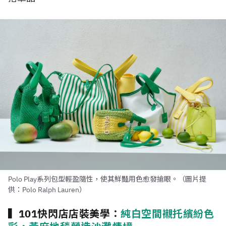
Polo Play系列包型輕盈隨性，使其鮮豔用色愈發搶眼。（圖片提
供：Polo Ralph Lauren）
▍101快閃店店裝美學：
純白空間襯托繽紛色