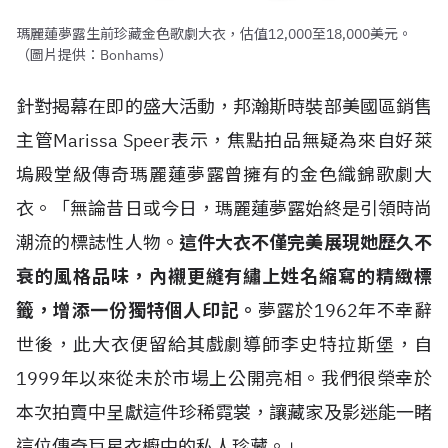
瑪麗蓮夢露生前珍藏金色歌劇大衣，估值12,000至18,000美元。
（圖片提供：Bonhams）
針對揭幕在即的盛大活動，邦瀚斯時裝部美國區銷售
主管Marissa Speer表示，焦點拍品無疑為來自好萊
塢殿堂級傳奇瑪麗蓮夢露曾擁有的金色織錦歌劇大
衣。「無論昔日或今日，瑪麗蓮夢露始終是引領時尚
潮流的標誌性人物。
這件大衣不僅完美展現她歷久不
衰的風格品味，內襯更縫有繡上姓名縮寫的精緻標
籤，增添一份獨特個人印記。
夢露於1962年不幸辭
世後，此大衣便留給其戲劇導師李史特拉斯堡，自
1999年以來從未於市場上公開亮相。我們很榮幸於
本次拍賣中呈獻這件珍稀霓裳，讓藏家及影迷能一睹
這位傳奇巨星衣櫥中的私人珍藏。」