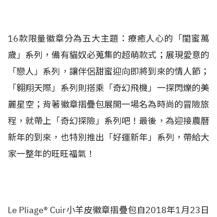
16款限量徽章分為五大主題：療癒人心的「閨蜜萬
歲」系列，備有貓奴必蒐集的超萌款式；展現愛意的
「戀人」系列，讓伴侶甜蜜迎向即將到來的情人節；
「翱翔天際」系列則搭乘「奇幻飛機」一探閃爍的美
麗星空；背著徽章摺疊包展開一場名為時尚的冒險旅
程，就帶上「奇幻探險」系列吧！最後，為迎接農曆
新年的到來，也特別推出「好運新年」系列，帶給大
家一整年的旺旺福氣！
Le Pliage® Cuir小羊皮徽章摺疊包自2018年1月23日