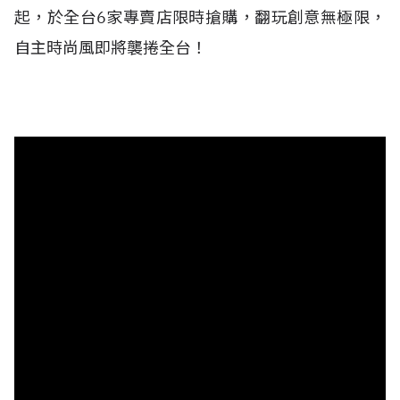
起，於全台6家專賣店限時搶購，翻玩創意無極限，
自主時尚風即將襲捲全台！