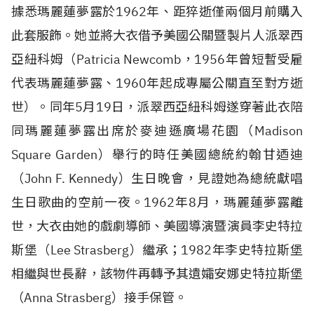
據悉瑪麗蓮夢露於1962年、距猝逝僅兩個月前購入
此套服飾。她並將大衣借予美國公關暨製片人派翠西
亞紐科姆（Patricia Newcomb，1956年曾短暫受雇
代表瑪麗蓮夢露、1960年起成專屬公關直至對方逝
世）。同年5月19日，派翠西亞紐科姆遂穿著此衣陪
同瑪麗蓮夢露出席於麥迪遜廣場花園（Madison
Square Garden）舉行的時任美國總統約翰甘迺迪
（John F. Kennedy）生日晚會，見證她為總統獻唱
生日歌曲的空前一夜。1962年8月，瑪麗蓮夢露離
世，大衣由她的戲劇導師、美國導演暨演員李史特拉
斯堡（Lee Strasberg）繼承；1982年李史特拉斯堡
相繼與世長辭，該物件再轉予其遺孀安娜史特拉斯堡
（Anna Strasberg）接手保管。