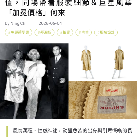
值，同場帶看服裝細節＆巨星風華
「加冕價格」何來
by Ning Chi
2026-06-04
瑪麗蓮夢露
邦瀚斯
拍賣
古董
服裝設計
風情萬種、性感神祕，動盪悲苦的出身與引眾慨嘆的長