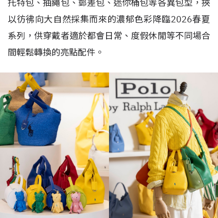
托特包、抽繩包、郵差包、迷你桶包等各異包型，挾
以彷彿向大自然採集而來的濃郁色彩降臨2026春夏
系列，供穿戴者適於都會日常、度假休閒等不同場合
間輕鬆轉換的亮點配件。