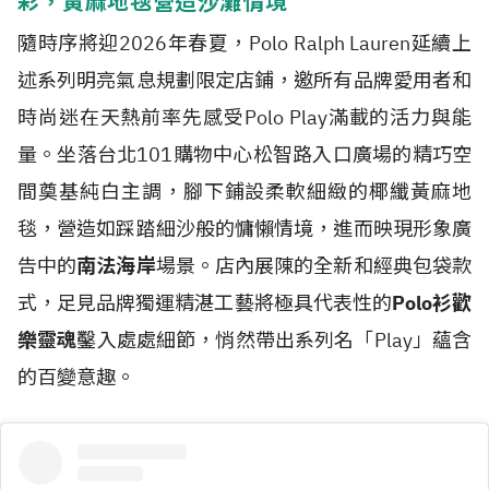
彩，黃麻地毯營造沙灘情境
隨時序將迎2026年春夏，Polo Ralph Lauren延續上
述系列明亮氣息規劃限定店鋪，邀所有品牌愛用者和
時尚迷在天熱前率先感受Polo Play滿載的活力與能
量。坐落台北101購物中心松智路入口廣場的精巧空
間奠基純白主調，腳下鋪設柔軟細緻的椰纖黃麻地
毯，營造如踩踏細沙般的慵懶情境，進而映現形象廣
告中的
南法海岸
場景。店內展陳的全新和經典包袋款
式，足見品牌獨運精湛工藝將極具代表性的
Polo衫歡
樂靈魂
鑿入處處細節，悄然帶出系列名「Play」蘊含
的百變意趣。