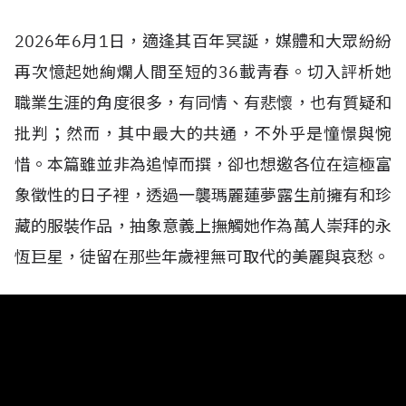
2026年6月1日，適逢其百年冥誕，媒體和大眾紛紛
再次憶起她絢爛人間至短的36載青春。切入評析她
職業生涯的角度很多，有同情、有悲懷，也有質疑和
批判；然而，其中最大的共通，不外乎是憧憬與惋
惜。本篇雖並非為追悼而撰，卻也想邀各位在這極富
象徵性的日子裡，透過一襲瑪麗蓮夢露生前擁有和珍
藏的服裝作品，抽象意義上撫觸她作為萬人崇拜的永
恆巨星，徒留在那些年歲裡無可取代的美麗與哀愁。