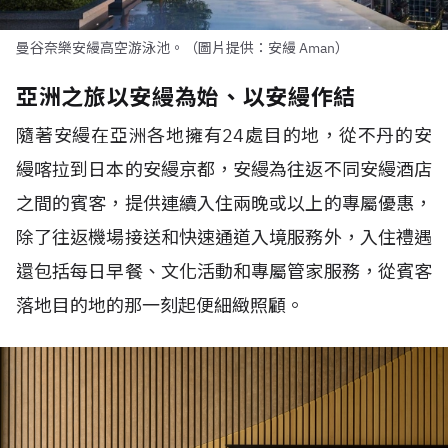
曼谷奈樂安縵高空游泳池。（圖片提供：安縵 Aman）
亞洲之旅以安縵為始、以安縵作結
隨著安縵在亞洲各地擁有
24
處目的地，從不丹的安
縵喀拉到日本的安縵京都，安縵為往返不同安縵酒店
之間的賓客，提供連續入住兩晚或以上的專屬優惠，
除了往返機場接送和快速通道入境服務外，入住禮遇
還包括每日早餐、文化活動和專屬管家服務，從賓客
落地目的地的那一刻起便細緻照顧。