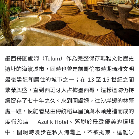
墨西哥圖盧姆（Tulum）作為完整保存瑪雅文化歷史
遺址的海濱城市，同時也曾是前哥倫布時期瑪雅文明
最後建造和居住的城市之一；在 13 至 15 世紀之間
繁榮興盛，直到西班牙人占據墨西哥，這樣遺跡仍持
續留存了七十年之久。來到圖盧姆，往沙岸邊的林蔭
處一瞧，便能看見由傳統稻草屋頂與木頭建造而成的
度假旅店——Azulik Hotel。落腳於景緻優美的環境
中，閒暇時漫步在私人海灘上，不被拘束、遠離吵