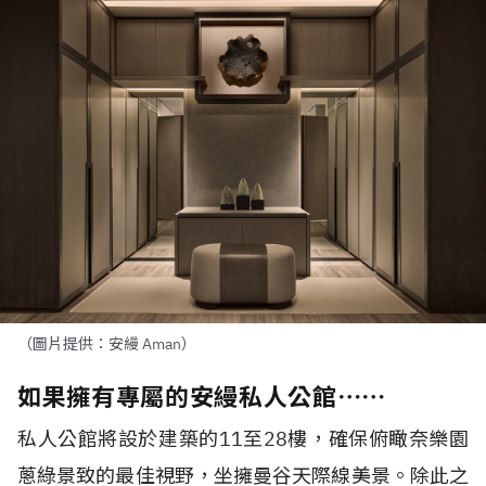
（圖片提供：安縵 Aman）
如果擁有專屬的安縵私人公館⋯⋯
私人公館將設於建築的11至28樓，確保俯瞰奈樂園
蔥綠景致的最佳視野，坐擁曼谷天際線美景。除此之