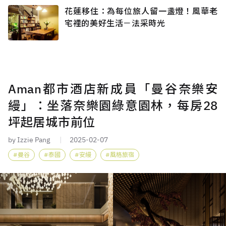
花蓮移住：為每位旅人留一盞燈！風華老
宅裡的美好生活－法采時光
Aman都市酒店新成員「曼谷奈樂安
縵」：坐落奈樂園綠意園林，每房28
坪起居城市前位
by Izzie Pang
2025-02-07
曼谷
泰國
安縵
風格旅宿