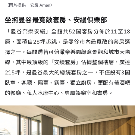
（圖片提供：安縵 Aman）
坐擁曼谷最寬敞套房、安縵俱樂部
「曼谷奈樂安縵」全館共
52
間客房分佈於
11
至
18
層，面積自
28
坪起跳，是曼谷市內最寬敞的套房選
擇之一，每間房皆可俯瞰奈樂園綠意景觀和城市天際
線，其中最頂級的「安縵套房」佔據整個樓層，廣達
215
坪，是曼谷最大的總統套房之一，不僅設有
3
間
臥室、客廳、陽臺、露臺、獨立廚房，更配有帶酒吧
的餐廳、私人水療中心、專屬娛樂室和書房。