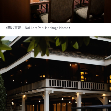
（圖片來源：Nai Lert Park Heritage Home）