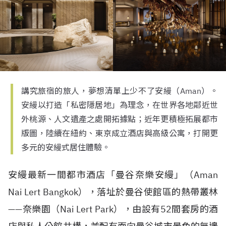
講究旅宿的旅人，夢想清單上少不了安縵（Aman）。
安縵以打造「私密隱居地」為理念，在世界各地鄰近世
外桃源、人文遺產之處開拓據點；近年更積極拓展都市
版圖，陸續在紐約、東京成立酒店與高級公寓，打開更
多元的安縵式居住體驗。
安縵最新一間都市酒店「曼谷奈樂安縵」（
Aman
Nai Lert Bangkok
），落址於曼谷使館區的熱帶叢林
——
奈樂園（
Nai Lert Park
），由設有
52
間套房的酒