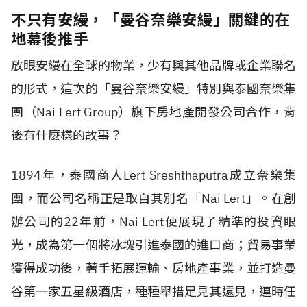
不只有安縵，「曼谷奈樂安縵」關鍵的在
地幕後推手
放眼安縵在全球的物業，少有與其他品牌或企業聯名
的形式，這次的「曼谷奈樂安縵」特別與泰國奈樂集
團（Nai Lert Group）旗下房地產開發公司合作，背
後有什麼樣的故事？
1894年，泰國商人Lert Sreshthaputra成立奈樂集
團，而公司名稱正是取自其別名「Nai Lert」。在創
辦公司的22年前，Nai Lert便展現了精準的投資眼
光，成為第一個將冰塊引進泰國的進口商；貿易事業
獲得成功後，著手拓展運輸、房地產事業，並打造曼
谷第一家五星級酒店，種種舉措足見其遠見，連時任