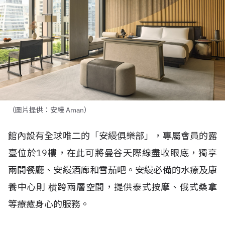
（圖片提供：安縵 Aman）
館內設有全球唯二的「安縵俱樂部」，專屬會員的露
臺位於
19
樓，在此可將曼谷天際線盡收眼底，獨享
兩間餐廳、安縵酒廊和雪茄吧。安縵必備的水療及康
養中心則
横跨兩層空間，提供泰式按摩、俄式桑拿
等療癒身心的服務。