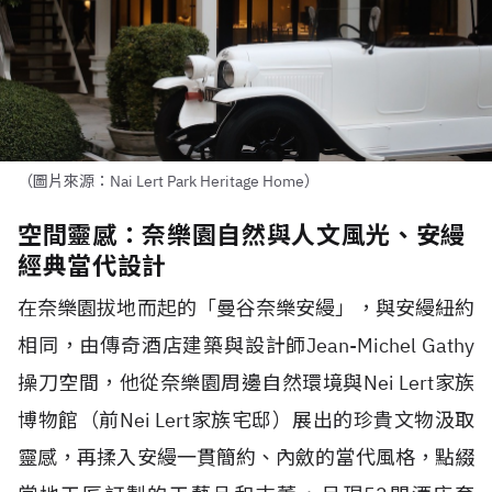
（圖片來源：Nai Lert Park Heritage Home）
空間靈感：奈樂園自然與人文風光、安縵
經典當代設計
在奈樂園拔地而起的「曼谷奈樂安縵」，與安縵紐約
相同，由傳奇酒店建築與設計師
Jean-Michel Gathy
操刀空間，他從奈樂園周邊自然環境與
Nei Lert
家族
博物館（前
Nei Lert
家族宅邸）展出的珍貴文物汲取
靈感，再揉入安縵一貫簡約、內斂的當代風格，點綴