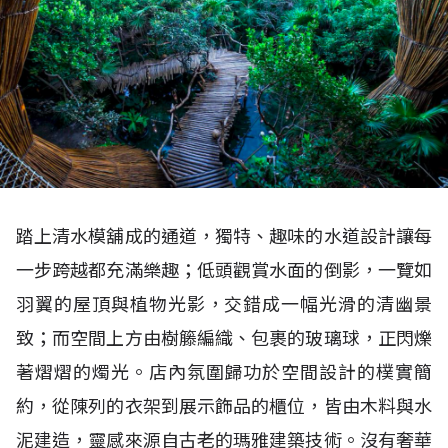
踏上清水模舖成的通道，獨特、趣味的水道設計讓每
一步跨越都充滿樂趣；低頭觀賞水面的倒影，一覽如
羽翼的屋頂與植物光影，交錯成一幅光滑的清幽景
致；而空間上方由樹籐編織、包裹的玻璃球，正閃爍
著熠熠的燭光。店內氛圍歸功於空間設計的樸實簡
約，從陳列的衣架到展示飾品的櫃位，皆由木料與水
泥建造，靈感來源自古老的瑪雅建築技術。沒有奢華