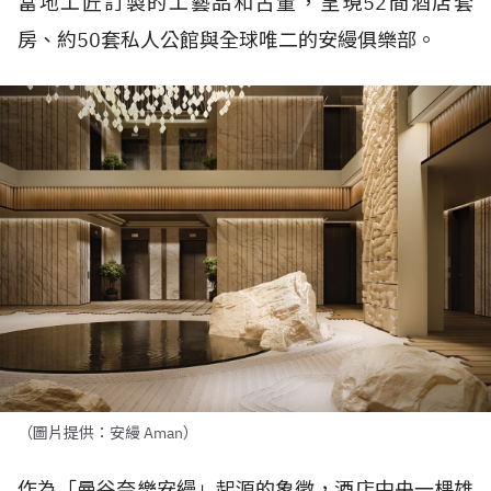
當地工匠訂製的工藝品和古董，呈現
52
間酒店套
房、約
50
套私人公館與全球唯二的安縵俱樂部。
（圖片提供：安縵 Aman）
作為「曼谷奈樂安縵」起源的象徵，酒店中央一棵雄