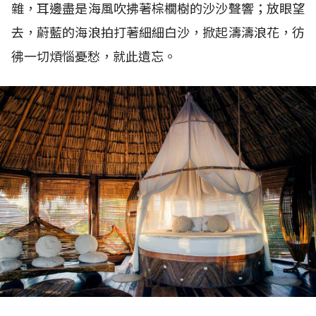
雜，耳邊盡是海風吹拂著棕櫚樹的沙沙聲響；放眼望
去，蔚藍的海浪拍打著細細白沙，掀起濤濤浪花，彷
彿一切煩惱憂愁，就此遺忘。