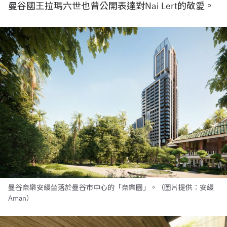
曼谷國王拉瑪六世也曾公開表達對Nai Lert的敬愛。
曼谷奈樂安縵坐落於曼谷市中心的「奈樂園」。（圖片提供：安縵
Aman）