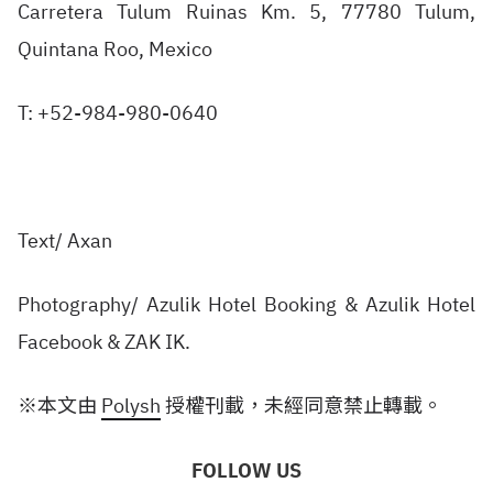
Carretera Tulum Ruinas Km. 5, 77780 Tulum,
Quintana Roo, Mexico
T: +52-984-980-0640
Text/ Axan
Photography/ Azulik Hotel Booking & Azulik Hotel
Facebook & ZAK IK.
※本文由
Polysh
授權刊載，未經同意禁止轉載。
FOLLOW US