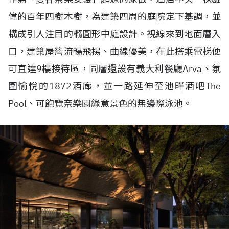
偉的百年四樹木樹，為建築四周的庭院定下基調，並
構成引人注目的橢圓形中庭設計。視線來到地面層入
口，建築屋簷流暢飛揚、曲線優美，在此搭乘電梯便
可直達
9
樓接待區，同層還設有義大利餐廳
Arva
、氛
圍愉悅的
1872
酒廊，並一路延伸至池畔酒吧
The
Pool
、可飽覽奈樂園綠意景色的無邊際泳池。