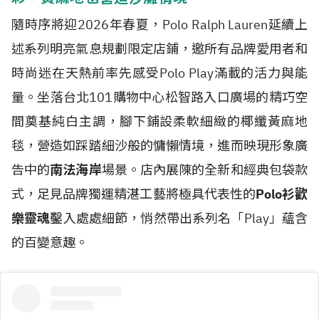
隨時序將迎2026年春夏，Polo Ralph Lauren延續上
述系列明亮氣息規劃限定店鋪，邀所有品牌愛用者和
時尚迷在天熱前率先感受Polo Play滿載的活力與能
量。坐落台北101購物中心松智路入口廣場的精巧空
間奠基純白主調，腳下鋪設柔軟細緻的椰纖黃麻地
毯，營造如踩踏細沙般的慵懶情境，進而映現形象廣
告中的
南法海岸
場景。店內展陳的全新和經典包袋款
式，足見品牌獨運精湛工藝將極具代表性的
Polo衫歡
樂靈魂
鑿入處處細節，悄然帶出系列名「Play」蘊含
的百變意趣。