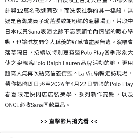
FOR》本月20至22日首度攻上台北大巨蛋，3場次累
計與12萬名歌迷同歡。而洗版社群的其一橋段，無
疑是台灣成員子瑜落淚致謝粉絲的溫馨場面，片段中
日本成員Sana表演之餘不忘照顧忙內情緒的暖心舉
動，也讓隊友間令人稱羨的好感情盡展無遺。演唱會
落幕隔日，接續以特別嘉賓暨Polo Play當季形象大
使之姿親臨Polo Ralph Lauren品牌活動的她，更用
超高人氣再次點亮信義街頭。La Vie編輯走訪現場，
帶你揭曉即日起至2026年4月22日開張的Polo Play
春夏限定快閃店店裝美學、系列新作亮點，以及
ONCE必收Sana同款單品。
>> 直擊影片搶先看 <<