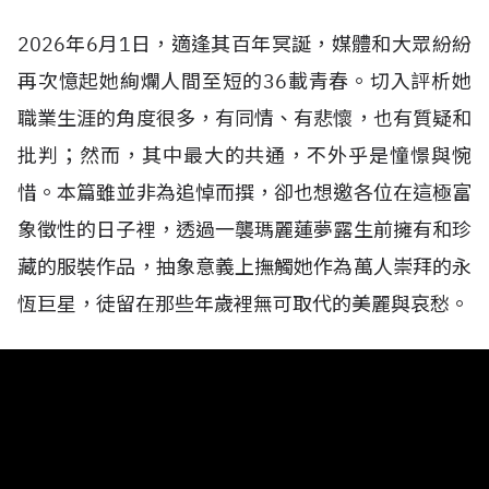
2026年6月1日，適逢其百年冥誕，媒體和大眾紛紛
再次憶起她絢爛人間至短的36載青春。切入評析她
職業生涯的角度很多，有同情、有悲懷，也有質疑和
批判；然而，其中最大的共通，不外乎是憧憬與惋
惜。本篇雖並非為追悼而撰，卻也想邀各位在這極富
象徵性的日子裡，透過一襲瑪麗蓮夢露生前擁有和珍
藏的服裝作品，抽象意義上撫觸她作為萬人崇拜的永
恆巨星，徒留在那些年歲裡無可取代的美麗與哀愁。