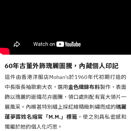
60年古董外飾瑰麗圖騰，內藏個人印記
這件由香港洋服店Mohan's於1960年代初期打造的
中長版長袖歌劇大衣，選用
金色織錦布料
製作，表面
飾以瑰麗的嵌織花卉圖騰，領口處則配有寬大領片一
展風采。內襯甚特別縫上採紅線精緻刺繡而成的
瑪麗
蓮夢露姓名縮寫「M.M.」標籤
，使之別具私密感和
獨屬於她的個人化巧思。