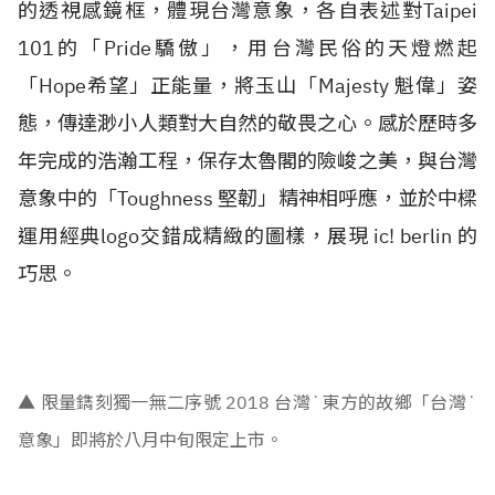
的透視感鏡框，體現台灣意象，各自表述對Taipei
101的「Pride驕傲」，用台灣民俗的天燈燃起
「Hope希望」正能量，將玉山「Majesty 魁偉」姿
態，傳達渺小人類對大自然的敬畏之心。感於歷時多
年完成的浩瀚工程，保存太魯閣的險峻之美，與台灣
意象中的「Toughness 堅韌」精神相呼應，並於中樑
運用經典logo交錯成精緻的圖樣，展現 ic! berlin 的
巧思。
▲
限量鐫刻獨一無二序號 2018 台灣˙東方的故鄉「台灣˙
意象」即將於八月中旬限定上市。