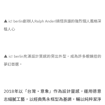
▲
ic! berlin創辦人Ralph Anderl搞怪詼諧的強烈個人風格深
植人心
▲
ic! berlin充滿設計質感的突出外型，成為許多眼鏡控的
夢幻首選。
2018年以「台灣‧意象」作為設計靈感，運用德意
志細膩工藝，以經典雋永框型為基調，輔以純粹潔淨