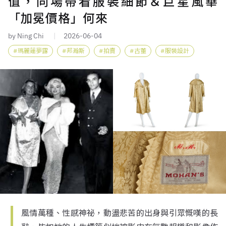
值，同場帶看服裝細節＆巨星風華
「加冕價格」何來
by Ning Chi
2026-06-04
瑪麗蓮夢露
邦瀚斯
拍賣
古董
服裝設計
風情萬種、性感神祕，動盪悲苦的出身與引眾慨嘆的長