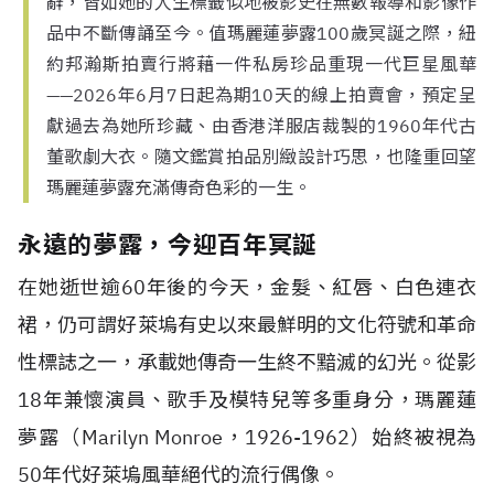
辭，皆如她的人生標籤似地被影史在無數報導和影像作
品中不斷傳誦至今。值瑪麗蓮夢露100歲冥誕之際，紐
約邦瀚斯拍賣行將藉一件私房珍品重現一代巨星風華
——2026年6月7日起為期10天的線上拍賣會，預定呈
獻過去為她所珍藏、由香港洋服店裁製的1960年代古
董歌劇大衣。隨文鑑賞拍品別緻設計巧思，也隆重回望
瑪麗蓮夢露充滿傳奇色彩的一生。
永遠的夢露，今迎百年冥誕
在她逝世逾60年後的今天，金髮、紅唇、白色連衣
裙，仍可謂好萊塢有史以來最鮮明的文化符號和革命
性標誌之一，承載她傳奇一生終不黯滅的幻光。從影
18年兼懷演員、歌手及模特兒等多重身分，瑪麗蓮
夢露（Marilyn Monroe，1926-1962）始終被視為
50年代好萊塢風華絕代的流行偶像。