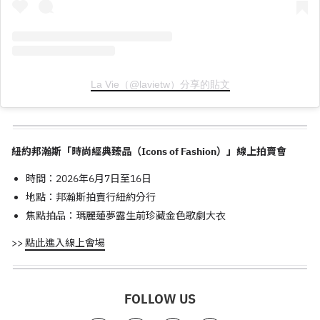
La Vie（@lavietw）分享的貼文
紐約邦瀚斯「時尚經典臻品（Icons of Fashion）」線上拍賣會
時間：2026年6月7日至16日
地點：邦瀚斯拍賣行紐約分行
焦點拍品：瑪麗蓮夢露生前珍藏金色歌劇大衣
>>
點此進入線上會場
FOLLOW US