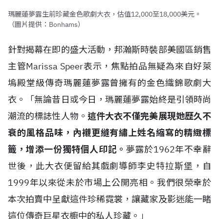
瑪麗蓮夢露生前珍藏金色歌劇大衣，估值12,000至18,000美元。
（圖片提供：Bonhams）
針對揭幕在即的盛大活動，邦瀚斯時裝部美國區銷售
主管Marissa Speer表示，焦點拍品無疑為來自好萊
塢殿堂級傳奇瑪麗蓮夢露曾擁有的金色織錦歌劇大
衣。「無論昔日或今日，瑪麗蓮夢露始終是引領時尚
潮流的標誌性人物。
這件大衣不僅完美展現她歷久不
衰的風格品味，內襯更縫有繡上姓名縮寫的精緻標
籤，增添一份獨特個人印記。
夢露於1962年不幸辭
世後，此大衣便留給其戲劇導師李史特拉斯堡，自
1999年以來從未於市場上公開亮相。我們很榮幸於
本次拍賣中呈獻這件珍稀霓裳，讓藏家及影迷能一睹
這位傳奇巨星衣櫥中的私人珍藏。」