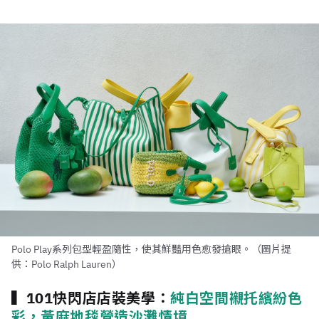
Polo Play系列包型輕盈隨性，使其鮮豔用色愈發搶眼。（圖片提
供：Polo Ralph Lauren）
▍101快閃店店裝美學：
純白空間襯托繽紛色
彩，黃麻地毯營造沙灘情境