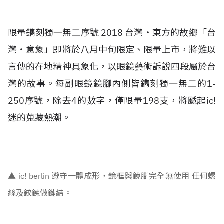
限量鐫刻獨一無二序號 2018 台灣‧東方的故鄉「台
灣‧意象」即將於八月中旬限定、限量上市，將難以
言傳的在地精神具象化，以眼鏡藝術訴說四段屬於台
灣的故事。每副眼鏡鏡腳內側皆鐫刻獨一無二的1-
250序號，除去4的數字，僅限量198支，將颳起ic!
迷的蒐藏熱潮。
▲
ic! berlin 遵守一體成形，鏡框與鏡腳完全無使用 任何螺
絲及鉸鍊做鏈結。