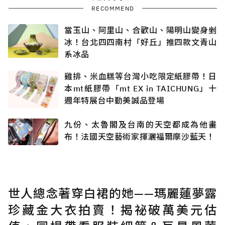
RECOMMEND
當玉山、阿里山、合歡山、陽明山變身剉
冰！台北四四南村「好丘」推四款文青山
系冰品
雞排、米血糕等台灣小吃限定紙膠帶！日
本mt紙膠帶「mt EX in TAICHUNG」十
週年特展台中勤美誠品登場
九份、太魯閣及台南的天空都成為他畫
布！法國天空藝術家揮灑福爾摩沙藍天！
世人總念著穿白裙的她——瑪麗蓮夢露
珍藏金大衣拍賣！揭祕破萬美元估