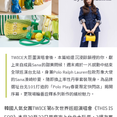
TWICE大巨蛋演唱會後，本篇給還沉浸餘韻裡的你，獻
上來自成員Sana的甜美問候！週末甫於一片感動中結束
全球巡演台北站，身兼Polo Ralph Lauren包款形象大使
的Sana湊崎紗夏，隨即換上率性丹寧套裝現身，為品牌
選址台北101打造的「Polo Play春夏限定快閃店」揭開
序幕，更現場輪番詮釋系列新作的繽紛魅力。
韓國人氣女團TWICE第6次世界巡迴演唱會《THIS IS