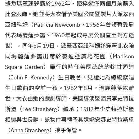
據悉瑪麗蓮夢露於1962年、距猝逝僅兩個月前購入
此套服飾。她並將大衣借予美國公關暨製片人派翠西
亞紐科姆（Patricia Newcomb，1956年曾短暫受雇
代表瑪麗蓮夢露、1960年起成專屬公關直至對方逝
世）。同年5月19日，派翠西亞紐科姆遂穿著此衣陪
同瑪麗蓮夢露出席於麥迪遜廣場花園（Madison
Square Garden）舉行的時任美國總統約翰甘迺迪
（John F. Kennedy）生日晚會，見證她為總統獻唱
生日歌曲的空前一夜。1962年8月，瑪麗蓮夢露離
世，大衣由她的戲劇導師、美國導演暨演員李史特拉
斯堡（Lee Strasberg）繼承；1982年李史特拉斯堡
相繼與世長辭，該物件再轉予其遺孀安娜史特拉斯堡
（Anna Strasberg）接手保管。