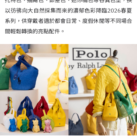
托特包、抽繩包、郵差包、迷你桶包等各異包型，挾
以彷彿向大自然採集而來的濃郁色彩降臨2026春夏
系列，供穿戴者適於都會日常、度假休閒等不同場合
間輕鬆轉換的亮點配件。