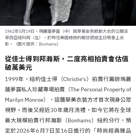
1962年5月19日，瑪麗蓮夢露（中）與穿著金色歌劇大衣的公關派
翠西亞紐科姆（左），於時任美國總統約翰甘迺迪生日晚會上合
影。（圖片提供：Bonhams）
從佳士得到邦瀚斯，二度亮相拍賣會估值
破萬美元
1999年，紐約佳士得（Christie's）拍賣行籌辦瑪麗
蓮夢露私人珍藏專場拍賣（The Personal Property of
Marilyn Monroe），這襲華美衣裝方才首次現身公眾
視野。而後又經近30年歲月洗禮，如今它將在全球
最大規模拍賣行邦瀚斯（Bonhams）紐約分行，預
定於2026年6月7日至16日進行的「時尚經典臻品