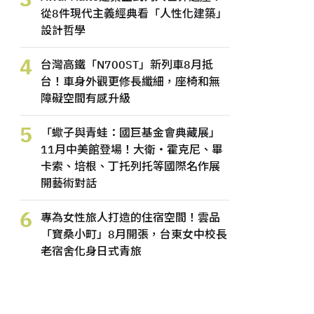
從8件現代主義經典看「人性化建築」
設計哲學
4
台灣高鐵「N700ST」新列車8月抵
台！車身外觀更修長纖細，座椅和無
障礙空間有感升級
5
「蠍子與青蛙：國巨基金會典藏展」
11月中美館登場！大衛・霍克尼、畢
卡索、培根、丁托列托等國際名作展
開藝術對話
6
專為女性旅人打造的住宿空間！雲品
「寶桑小町」8月開張，台東女中校長
老宿舍化身日式青旅