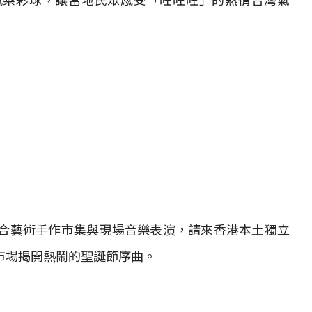
鳳梨彩球，讓當地民眾感受「旺旺旺」的熱情台灣氣
，融合藝術手作市集與現場音樂表演，請來香港本土獨立
市場揭開熱鬧的聖誕節序曲。