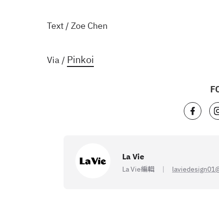
Text / Zoe Chen
Pinkoi
Via /
F
La Vie
La Vie編輯
laviedesign01