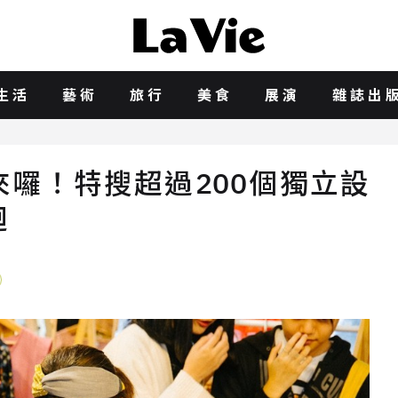
生活
藝術
旅行
美食
展演
雜誌出
品市集來囉！特搜超過200個獨立設
迴