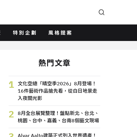
版
特別企劃
風格提案
熱門文章
1
文化空總「晴空季2026」8月登場！
16件藝術作品搶先看，從白日地景走
入夜間光影
2
8月全台展覽整理！盤點新北、台北、
桃園、台中、嘉義、台南8個藝文現場
3
Alvar Aalto建築正式列入世界遺產！