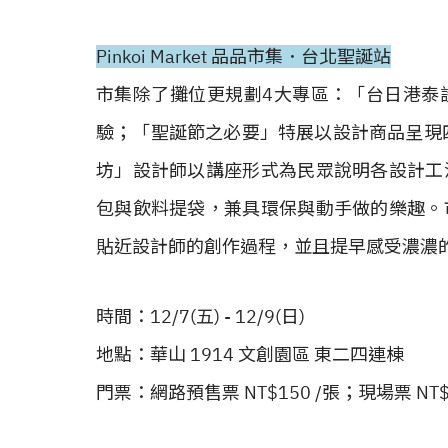
Pinkoi Market 品品市集．台北聖誕站
市集除了攤位更規劃4大專區：「台日港泰
驗；「聖誕節之必要」特展以設計商品呈現
坊」設計師以講座形式為民眾說明各設計工
包與飲料提袋，兼具環保與動手做的樂趣。
貼近設計師的創作過程，並且提早感受濃濃
時間：12/7(五) - 12/9(日)
地點：華山 1914 文創園區 東二四連棟
門票：網路預售票 NT$150 /張；現場票 N