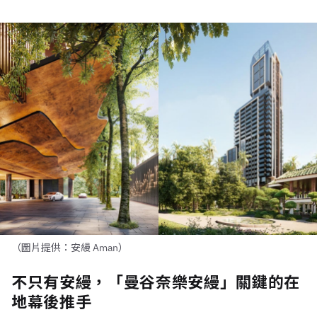
（圖片提供：安縵 Aman）
不只有安縵，「曼谷奈樂安縵」關鍵的在
地幕後推手