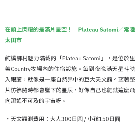
在頭上閃耀的是滿片星空！ Plateau Satomi／常陸
太田市
純樸鄉村魅力滿載的「Plateau Satomi」，是位於里
美Country牧場內的住宿設施。每到夜晚滿天星斗映
入眼簾，就像是一座自然界中的巨大天文館。望著整
片彷彿隨時都會墜下的星辰，好像自己也能就這麼飛
向那遙不可及的宇宙呀。
・天文觀測費用：大人300日圓 / 小孩150日圓