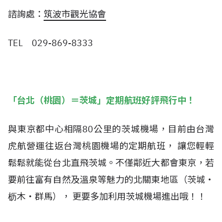
諮詢處：
筑波市觀光協會
TEL 029-869-8333
「台北（桃園）＝茨城」定期航班好評飛行中！
與東京都中心相隔80公里的茨城機場，目前由台灣
虎航營運往返台灣桃園機場的定期航班， 讓您輕輕
鬆鬆就能從台北直飛茨城。不僅鄰近大都會東京，若
要前往富有自然及溫泉等魅力的北關東地區（茨城・
枥木・群馬）， 更要多加利用茨城機場進出哦！！