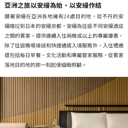
亞洲之旅以安縵為始、以安縵作結
隨著安縵在亞洲各地擁有
24
處目的地，從不丹的安
縵喀拉到日本的安縵京都，安縵為往返不同安縵酒店
之間的賓客，提供連續入住兩晚或以上的專屬優惠，
除了往返機場接送和快速通道入境服務外，入住禮遇
還包括每日早餐、文化活動和專屬管家服務，從賓客
落地目的地的那一刻起便細緻照顧。