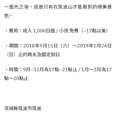
一面光之海，這是只有在筑波山才能看到的絕美景
色。
・費用：成人 1,000日圓 / 小孩 免費（~17點以後）
・期間：2018年9月15日（六）～2019年2月24日
（日）止的周末及國定假日
・時間：9月~12月為17點~21點止 / 1月～2月為17
點～20點止
茨城縣筑波市筑波