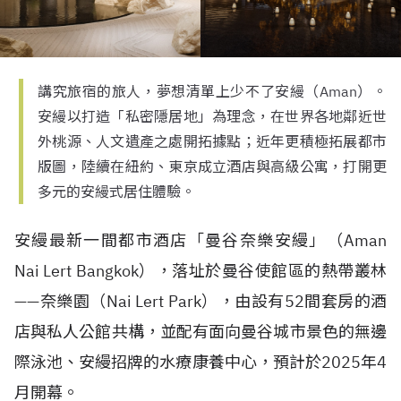
講究旅宿的旅人，夢想清單上少不了安縵（Aman）。
安縵以打造「私密隱居地」為理念，在世界各地鄰近世
外桃源、人文遺產之處開拓據點；近年更積極拓展都市
版圖，陸續在紐約、東京成立酒店與高級公寓，打開更
多元的安縵式居住體驗。
安縵最新一間都市酒店「曼谷奈樂安縵」（
Aman
Nai Lert Bangkok
），落址於曼谷使館區的熱帶叢林
——
奈樂園（
Nai Lert Park
），由設有
52
間套房的酒
店與私人公館共構，並配有面向曼谷城市景色的無邊
際泳池、安縵招牌的水療康養中心，預計於
2025
年
4
月開幕。