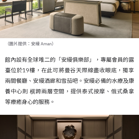
（圖片提供：安縵 Aman）
館內設有全球唯二的「安縵俱樂部」，專屬會員的露
臺位於
19
樓，在此可將曼谷天際線盡收眼底，獨享
兩間餐廳、安縵酒廊和雪茄吧。安縵必備的水療及康
養中心則
横跨兩層空間，提供泰式按摩、俄式桑拿
等療癒身心的服務。