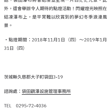
話，袋田瀑布將會結凍並呈現一片白茫茫光景。此
外，還會舉辦令人期待的點燈活動！閃耀燈光映照在
結凍瀑布上，是平常難以欣賞到的夢幻冬季浪漫風
景。
・點燈期間：2018年11月1日（四）～2019年1月
31日（四）
茨城縣久慈郡大子町袋田3-19
諮詢處：
袋田觀瀑設施管理事務所
TEL 0295-72-4036