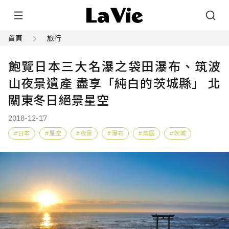
首頁
旅行
飽覽日本三大名瀑之袋田瀑布、筑波
山夜景遺產 盡享「純白的茨城縣」 北
關東冬日絕景星空
2018-12-17
日本
星空
夜景
瀑布
鳥居
茨城