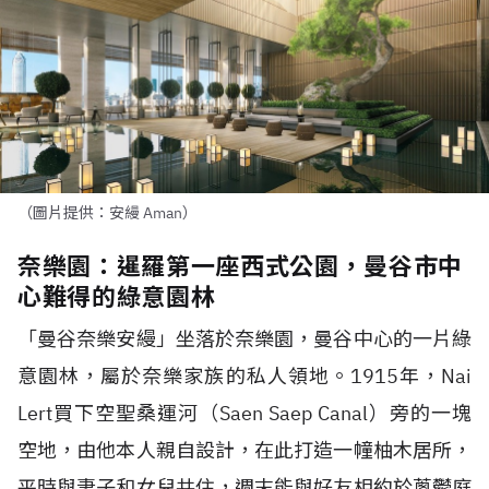
（圖片提供：安縵 Aman）
奈樂園：暹羅第一座西式公園，曼谷市中
心難得的綠意園林
「曼谷奈樂安縵」坐落於奈樂園，曼谷中心的一片綠
意園林，屬於奈樂家族的私人領地。1915年，Nai
Lert買下空聖桑運河（Saen Saep Canal）旁的一塊
空地，由他本人親自設計，在此打造一幢柚木居所，
平時與妻子和女兒共住，週末能與好友相約於蔥鬱庭