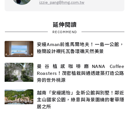
izzie_pang@hmg.com.tw
延伸閱讀
RECOMMEND
安縵Aman前進馬爾地夫！一島一公館，
極簡設計襯托瓦魯環礁天然美景
曼谷植感咖啡廳NANA Coffee
Roasters！茂密植栽與通透建築打造公路
旁的世外桃源
越南「安縵諾怡」全新公館與別墅！鄰近
主山國家公園，綠意與海景圍繞的奢華隱
居之所