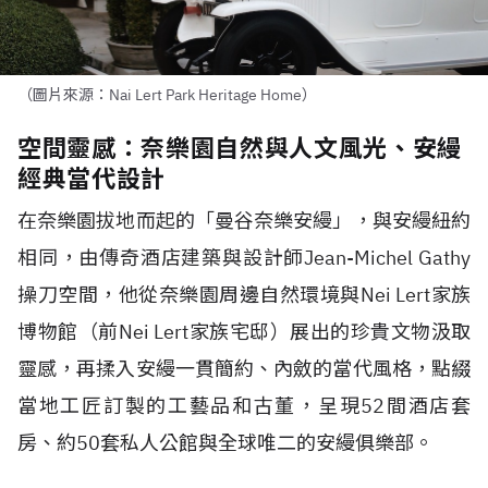
（圖片來源：Nai Lert Park Heritage Home）
空間靈感：奈樂園自然與人文風光、安縵
經典當代設計
在奈樂園拔地而起的「曼谷奈樂安縵」，與安縵紐約
相同，由傳奇酒店建築與設計師
Jean-Michel Gathy
操刀空間，他從奈樂園周邊自然環境與
Nei Lert
家族
博物館（前
Nei Lert
家族宅邸）展出的珍貴文物汲取
靈感，再揉入安縵一貫簡約、內斂的當代風格，點綴
當地工匠訂製的工藝品和古董，呈現
52
間酒店套
房、約
50
套私人公館與全球唯二的安縵俱樂部。