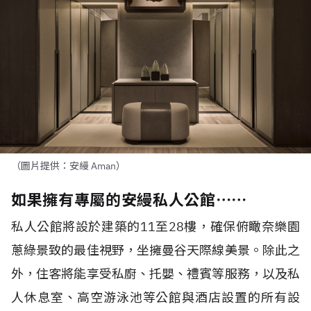
（圖片提供：安縵 Aman）
如果擁有專屬的安縵私人公館⋯⋯
私人公館將設於建築的11至28樓，確保俯瞰奈樂園
蔥綠景致的最佳視野，坐擁曼谷天際線美景。除此之
外，住客將能享受私廚、托嬰、禮賓等服務，以及私
人休息室、高空游泳池等公館與酒店設置的所有設