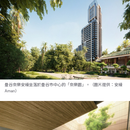
曼谷奈樂安縵坐落於曼谷市中心的「奈樂園」。（圖片提供：安縵
Aman）