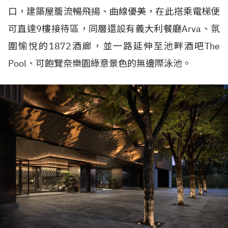
口，建築屋簷流暢飛揚、曲線優美，在此搭乘電梯便
可直達
9
樓接待區，同層還設有義大利餐廳
Arva
、氛
圍愉悅的
1872
酒廊，並一路延伸至池畔酒吧
The
Pool
、可飽覽奈樂園綠意景色的無邊際泳池。