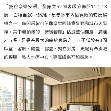
「曼谷奈樂安縵」全館共
52
間客房分佈於
11
至
18
層，面積自
28
坪起跳，是曼谷市內最寬敞的套房選
擇之一，每間房皆可俯瞰奈樂園綠意景觀和城市天際
線，其中最頂級的「安縵套房」佔據整個樓層，廣達
215
坪，是曼谷最大的總統套房之一，不僅設有
3
間
臥室、客廳、陽臺、露臺、獨立廚房，更配有帶酒吧
的餐廳、私人水療中心、專屬娛樂室和書房。