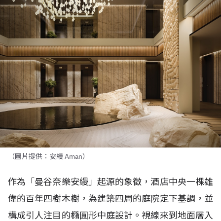
（圖片提供：安縵 Aman）
作為「曼谷奈樂安縵」起源的象徵，酒店中央一棵雄
偉的百年四樹木樹，為建築四周的庭院定下基調，並
構成引人注目的橢圓形中庭設計。視線來到地面層入