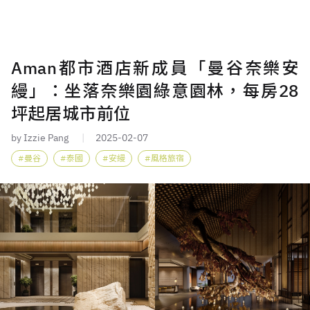
Aman都市酒店新成員「曼谷奈樂安
縵」：坐落奈樂園綠意園林，每房28
坪起居城市前位
by Izzie Pang
2025-02-07
曼谷
泰國
安縵
風格旅宿